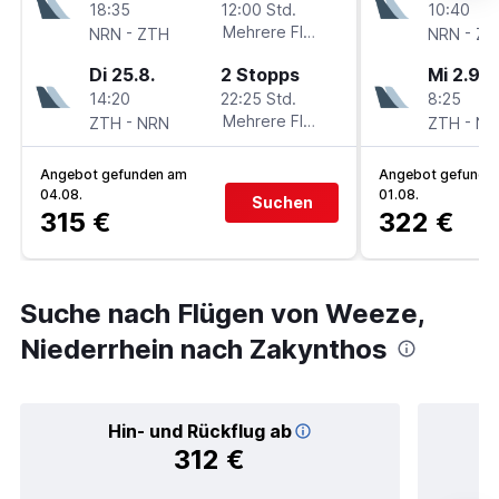
18:35
12:00 Std.
10:40
-
Mehrere Fluglinien
-
NRN
ZTH
NRN
ZT
Di 25.8.
2 Stopps
Mi 2.9.
14:20
22:25 Std.
8:25
-
Mehrere Fluglinien
-
ZTH
NRN
ZTH
NR
Angebot gefunden am
Angebot gefunde
04.08.
01.08.
Suchen
315 €
322 €
Suche nach Flügen von Weeze,
Niederrhein nach Zakynthos
Hin- und Rückflug ab
312 €