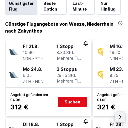
Günstigster
Beste
Last-
Nur
Flug
Option
Minute
Hinflug
Günstige Flugangebote von Weeze, Niederrhein
nach Zakynthos
Fr 21.8.
1 Stopp
Mi 16.9.
10:40
8:30 Std.
19:20
-
Mehrere Fluglinien
-
NRN
ZTH
NRN
ZT
Mo 24.8.
2 Stopps
Mi 23.9.
6:05
29:15 Std.
8:25
-
Mehrere Fluglinien
-
ZTH
NRN
ZTH
NR
Angebot gefunden am
Angebot gefunde
04.08.
01.08.
Suchen
312 €
321 €
Di 18.8.
1 Stopp
Fr 28.8.