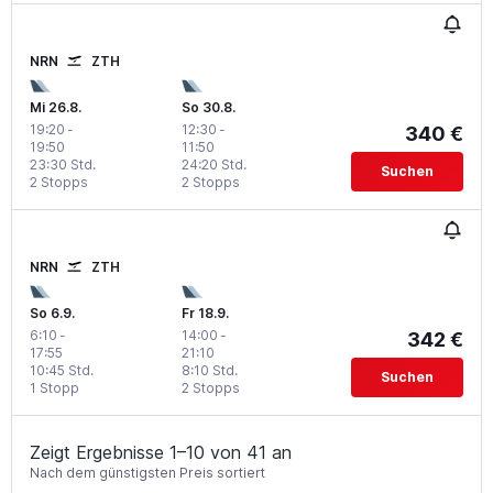
NRN
ZTH
Mi 26.8.
So 30.8.
19:20
-
12:30
-
340 €
19:50
11:50
23:30 Std.
24:20 Std.
Suchen
2 Stopps
2 Stopps
NRN
ZTH
So 6.9.
Fr 18.9.
6:10
-
14:00
-
342 €
17:55
21:10
10:45 Std.
8:10 Std.
Suchen
1 Stopp
2 Stopps
Zeigt Ergebnisse 1–10 von 41 an
Nach dem günstigsten Preis sortiert