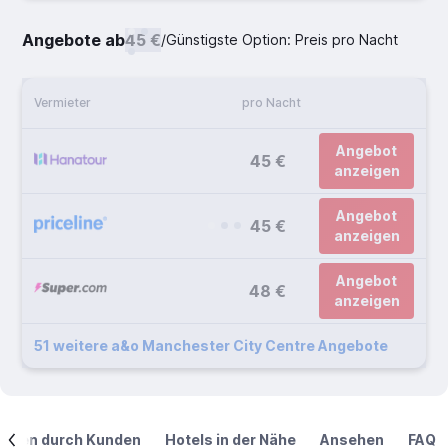
Angebote ab
45 €
/
Günstigste Option: Preis pro Nacht
Vermieter
pro Nacht
Angebot
45 €
anzeigen
Angebot
45 €
anzeigen
Angebot
48 €
anzeigen
51 weitere a&o Manchester City Centre Angebote
ngen durch Kunden
Hotels in der Nähe
Ansehen
FAQ