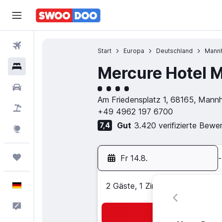
Flüge
Start
Europa
Deutschland
Mann
Hotels
Mercure Hotel 
Bewertungskategorie 4
Mietwagen
Am Friedensplatz 1, 68165, Mann
Pauschalreisen
+49 4962 197 6700
Gut
3.420 verifizierte Bewe
7,4
Explore
Trips
Fr 14.8.
-
Deutsch
2 Gäste, 1 Zimmer
Feedback
Suc