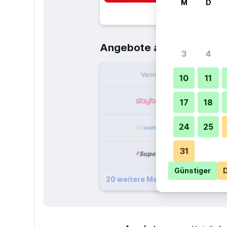
M
D
57 €
Angebote ab
/
Günstigst
3
4
Vermieter
pr
10
11
17
18
24
25
31
Günstiger
D
20 weitere Mercure Hotel Mannh