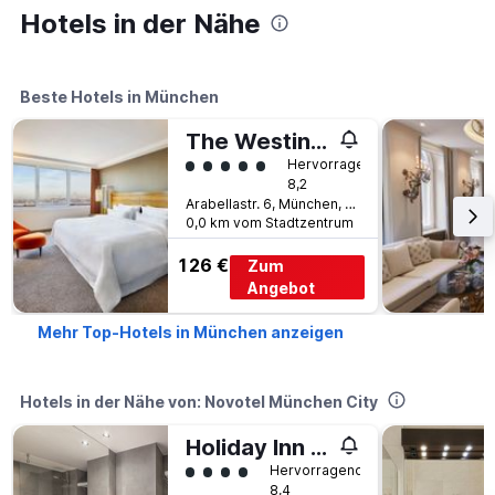
Hotels in der Nähe
Beste Hotels in München
The Westin Grand Munich
Bewertungskategorie 5
Hervorragend
8,2
Arabellastr. 6, München, Bayern, Deutschland
0,0 km vom Stadtzentrum
126 €
Zum
Angebot
Mehr Top-Hotels in München anzeigen
Hotels in der Nähe von: Novotel München City
Holiday Inn Munich - City Centre By IHG
Bewertungskategorie 4
Hervorragend
8,4