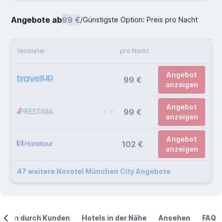
Angebote ab
99 €
/
Günstigste Option: Preis pro Nacht
Vermieter
pro Nacht
Angebot
99 €
anzeigen
Angebot
99 €
anzeigen
Angebot
102 €
anzeigen
47 weitere Novotel München City Angebote
ngen durch Kunden
Hotels in der Nähe
Ansehen
FAQ