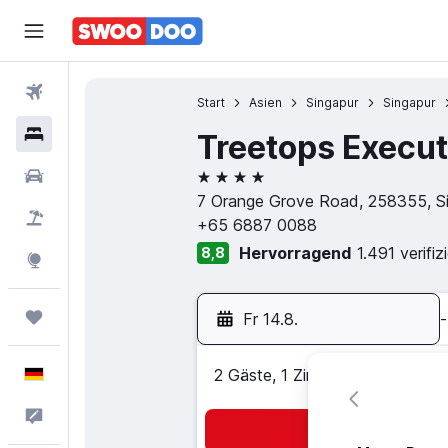
Flüge
Start
Asien
Singapur
Singapur
Hotels
Treetops Execut
4 Sterne
Mietwagen
7 Orange Grove Road, 258355, Si
Pauschalreisen
+65 6887 0088
Hervorragend
1.491 verifi
8,8
Explore
Trips
Fr 14.8.
-
Deutsch
2 Gäste, 1 Zimmer
Feedback
Suc