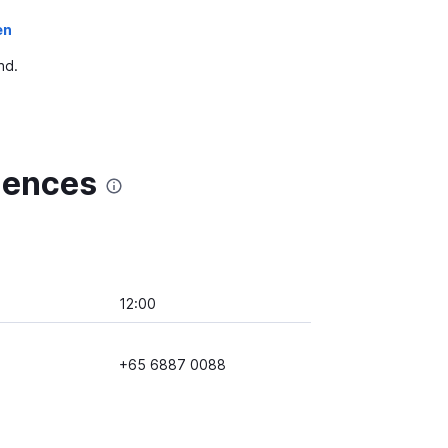
en
nd.
dences
12:00
+65 6887 0088