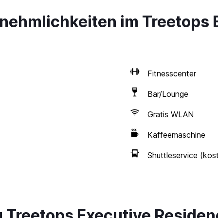
nnehmlichkeiten im Treetops 
Fitnesscenter
Bar/Lounge
Gratis WLAN
Kaffeemaschine
Shuttleservice (kos
 Treetops Executive Residen