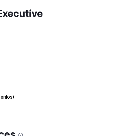
Executive
tenlos)
ces