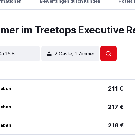
ormationen
Bewertungen durch Kunden
Hotels 
mer im Treetops Executive 
Sa 15.8.
2 Gäste, 1 Zimmer
211 €
geben
217 €
geben
218 €
geben