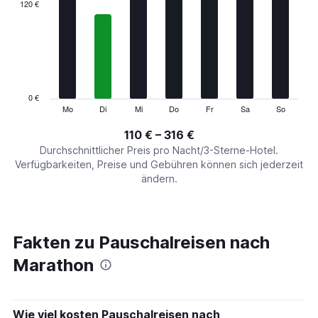
categories.
120 €
Range:
7
categories.
The
chart
has
1
0 €
Y
Mo
Di
Mi
Do
Fr
Sa
So
End
of
axis
interactive
110 € – 316 €
displaying
chart
values.
Durchschnittlicher Preis pro Nacht/3-Sterne-Hotel.
Range:
Verfügbarkeiten, Preise und Gebühren können sich jederzeit
0
ändern.
to
360.
Fakten zu Pauschalreisen nach
Marathon
Wie viel kosten Pauschalreisen nach