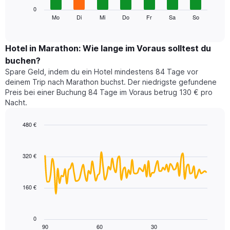
die
Das
0
Monate
folgende
Mo
Di
Mi
Do
Fr
Sa
So
End
anzeigt.
of
Diagramm
Das
interactive
zeigt
chart
Diagramm
den
Hotel in Marathon: Wie lange im Voraus solltest du
hat
durchschnittlichen
1
buchen?
Preis
Y-
Spare Geld, indem du ein Hotel mindestens 84 Tage vor
eines
Achse,
deinem Trip nach Marathon buchst. Der niedrigste gefundene
Zimmers
die
Preis bei einer Buchung 84 Tage im Voraus betrug 130 € pro
für
den
Nacht.
den
durchschnittlichen
jeweiligen
Zimmerpreis
Wochentag.
480 €
anzeigt.
Das
Line
Chart
Diagramm
graphic.
chart
with
hat
320 €
90
1
data
X-
points.
Achse,
160 €
die
Das
die
folgende
Wochentage
Diagramm
0
anzeigt.
zeigt,
90
60
30
End