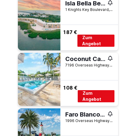
Isla Bella Beach Resort & Spa
1 Knights Key Boulevard, Marathon, FL, USA
187 €
Zum
Angebot
Coconut Cay Resort & Marina
7196 Overseas Highway, Marathon, FL, USA
108 €
Zum
Angebot
Faro Blanco Resort Marathon Florida Keys, Curio by Hilton
1996 Overseas Highway, Marathon, FL, USA