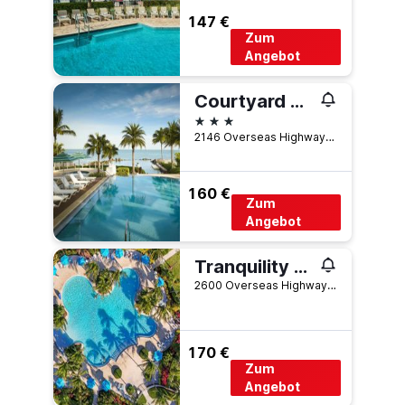
147 €
Zum
Angebot
Courtyard by Marriott Faro Blanco Resort
3 Sterne
2146 Overseas Highway, Marathon, FL, USA
160 €
Zum
Angebot
Tranquility Bay Beachfront Resort
2600 Overseas Highway, Marathon, FL, USA
170 €
Zum
Angebot