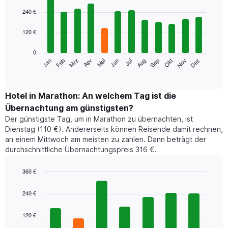
Bar
Chart
graphic.
chart
240 €
with
12
120 €
bars.
0
Das
Jan
Feb
Mrz
Apr
Mai
Jun
Jul
Aug
Sep
Okt
Nov
Dez
folgende
End
of
Diagramm
interactive
zeigt
chart
den
Hotel in Marathon: An welchem Tag ist die
durchschnittlichen
Übernachtung am günstigsten?
Zimmerpreis
Der günstigste Tag, um in Marathon zu übernachten, ist
im
Dienstag (110 €). Andererseits können Reisende damit rechnen,
jeweiligen
an einem Mittwoch am meisten zu zahlen. Dann beträgt der
Monat
durchschnittliche Übernachtungspreis 316 €.
an.
Das
Diagramm
360 €
hat
Bar
Chart
1
graphic.
chart
240 €
with
X-
7
Achse,
120 €
bars.
die