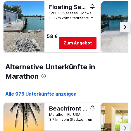
Tage
vor
Floating Sea Cove Resort & Marina
dem
12685 Overseas Highway, Marathon, FL, USA
Aufenthalt
3,0 km vom Stadtzentrum
anzeigt
Das
Diagramm
58 €
hat
Zum Angebot
1
Y-
Achse,
die
Alternative Unterkünfte in
den
durchschnittlichen
Marathon
Zimmerpreis
anzeigt
Alle 975 Unterkünfte anzeigen
Beachfront Condo on Coco Plum Beach
Marathon, FL, USA
3,7 km vom Stadtzentrum