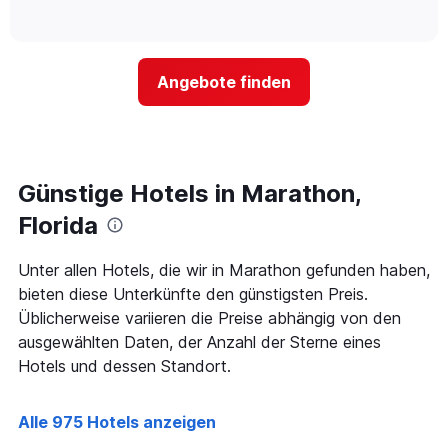
Das
of
wie
Diagramm
interactive
sich
chart
hat
der
1
Preis
Y-
Angebote finden
für
Achse,
ein
die
Zimmer
den
ändert,
durchschnittlichen
je
Zimmerpreis
näher
Günstige Hotels in Marathon,
anzeigt.
das
Aufenthaltsdatum
Florida
rückt.
Das
Unter allen Hotels, die wir in Marathon gefunden haben,
Diagramm
bieten diese Unterkünfte den günstigsten Preis.
hat
1
Üblicherweise variieren die Preise abhängig von den
X-
ausgewählten Daten, der Anzahl der Sterne eines
Achse,
Hotels und dessen Standort.
die
die
Anzahl
Alle 975 Hotels anzeigen
der