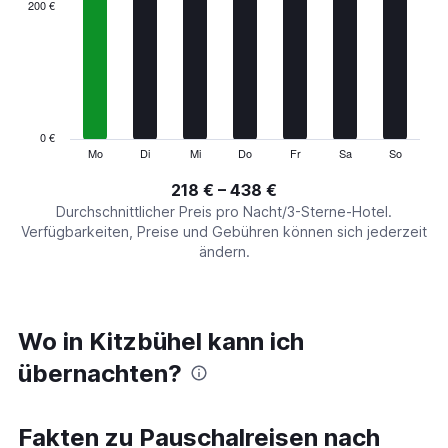
categories.
200 €
Range:
7
categories.
The
chart
has
1
0 €
Y
Mo
Di
Mi
Do
Fr
Sa
So
End
of
axis
interactive
218 € – 438 €
displaying
chart
values.
Durchschnittlicher Preis pro Nacht/3-Sterne-Hotel.
Range:
Verfügbarkeiten, Preise und Gebühren können sich jederzeit
0
ändern.
to
600.
Wo in Kitzbühel kann ich
übernachten?
Fakten zu Pauschalreisen nach