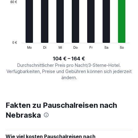
categories.
60 €
Range:
7
categories.
The
chart
has
1
0 €
Y
Mo
Di
Mi
Do
Fr
Sa
So
End
of
axis
interactive
104 € – 164 €
displaying
chart
values.
Durchschnittlicher Preis pro Nacht/3-Sterne-Hotel.
Range:
Verfügbarkeiten, Preise und Gebühren können sich jederzeit
0
ändern.
to
180.
Fakten zu Pauschalreisen nach
Nebraska
Wie viel kosten Pauschalreisen nach