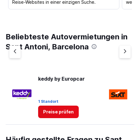
Reise-Websites in einer einzigen Suche.
werden
Beliebteste Autovermietungen in
Sant Antoni, Barcelona
keddy by Europcar
Si
1 Standort
1 
Preise prüfen
Häufig gestellte Fragen zu Sant