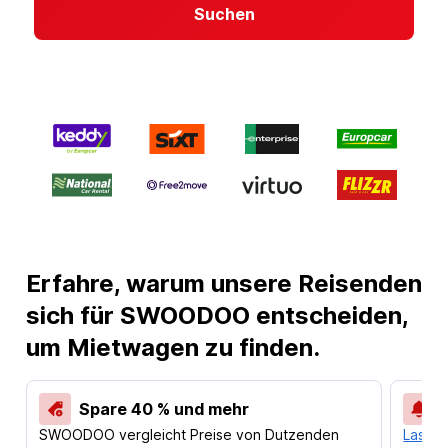
Suchen
Erfahre, warum unsere Reisenden
sich für SWOODOO entscheiden,
um Mietwagen zu finden.
Spare 40 % und mehr
SWOODOO vergleicht Preise von Dutzenden
Lass d