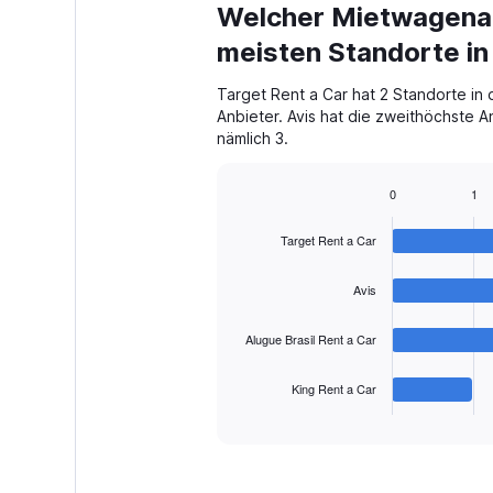
Welcher Mietwagenan
meisten Standorte in
Target Rent a Car hat 2 Standorte in
Anbieter. Avis hat die zweithöchste A
nämlich 3.
0
1
Bar
Chart
graphic.
chart
Target Rent a Car
with
4
bars.
Avis
The
Alugue Brasil Rent a Car
chart
has
1
King Rent a Car
X
End
of
axis
interactive
displaying
chart
categories.
Range: