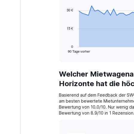
graphic.
with
91
30 €
data
points.
15 €
The
chart
has
1
0
90 Tage vorher
X
End
of
axis
interactive
displaying
chart
categories.
Welcher Mietwagenan
Range:
91
Horizonte hat die h
categories.
The
Basierend auf dem Feedback der SW
chart
am besten bewertete Mietunternehmen
has
Bewertung von 10.0/10. Nur wenig dahi
1
Bewertung von 8.9/10 in 1 Rezension
Y
axis
displaying
values.