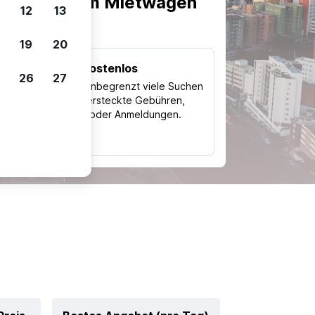
scheiden, um Mietwagen
12
13
19
20
Kostenlos
26
27
Trips
Nutze unbegrenzt viele Suchen
ohne versteckte Gebühren,
ch
Kosten oder Anmeldungen.
typ