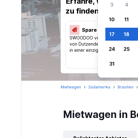
Erfahre, warum uns
3
4
zu finden.
10
11
Spare 40 % und mehr
17
18
SWOODOO vergleicht Preise
von Dutzenden Reise-Websites
24
25
in einer einzigen Suche.
31
Mietwagen
Südamerika
Brasilien
Mietwagen in B