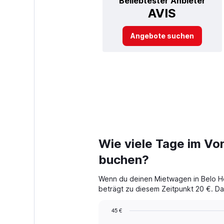
Beliebtester Anbieter
AVIS
Angebote suchen
Wie viele Tage im Vor
buchen?
Wenn du deinen Mietwagen in Belo Hor
beträgt zu diesem Zeitpunkt 20 €. Das
45 €
Chart
Chart