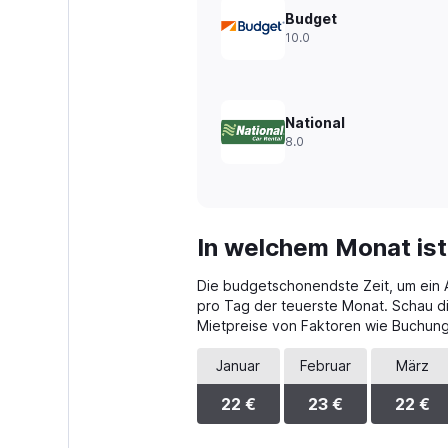
Range:
Budget
0
10.0
to
45.
National
8.0
In welchem Monat ist
Die budgetschonendste Zeit, um ein Au
pro Tag der teuerste Monat. Schau di
Mietpreise von Faktoren wie Buchungs
Januar
Februar
März
22 €
23 €
22 €