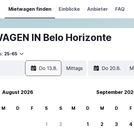
Mietwagen finden
Einblicke
Anbieter
FAQ
AGEN IN Belo Horizonte
s:
25-65
Do 13.8.
Mittags
Do 20.8.
M
August 2026
September 202
M
D
F
S
S
M
D
M
D
F
1
2
1
2
3
4