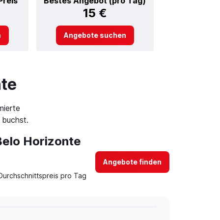
Preis
Bestes Angebot (pro Tag)
15 €
n
Angebote suchen
nte
mierte
 buchst.
Belo Horizonte
Angebote finden
Durchschnittspreis pro Tag