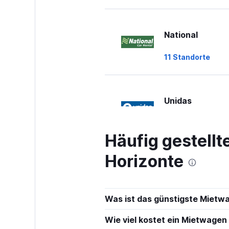
National
11 Standorte
Unidas
13 Standorte
Häufig gestell
Horizonte
Avis
3 Standorte
Was ist das günstigste Mietw
Wie viel kostet ein Mietwagen 