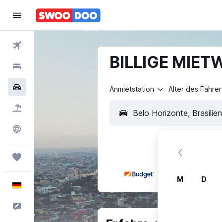
Flüge
BILLIGE MIETW
Hotels
Mietwagen
Anmietstation
Alter des Fahrer
Pauschalreisen
Explore
Trips
M
D
Deutsch
Feedback