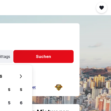
ittags
Suchen
6
S
S
5
6