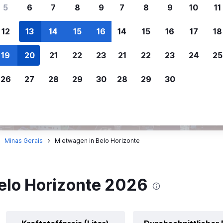
ere Reisenden sich für SWOODOO ent
5
6
7
8
9
7
8
9
10
11
12
13
14
15
16
14
15
16
17
18
Individuelle
Preisalarm
19
20
21
22
23
21
22
23
24
25
Anpassung von 
Lass dich benachrichtigen
,
Filtere deine
wenn Preise reduziert werden,
26
27
28
29
30
28
29
30
Mietwagenergebnisse na
um kein tolles Angebot zu
Anbieter, Preis, Fahrzeug
verpassen.
und mehr.
Minas Gerais
Mietwagen in Belo Horizonte
elo Horizonte 2026