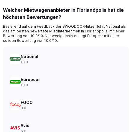
displaying
chart
categories.
Welcher Mietwagenanbieter in Florianópolis hat die
Range:
höchsten Bewertungen?
91
categories.
Basierend auf dem Feedback der SWOODOO-Nutzer führt National als
The
das am besten bewertete Mietunternehmen in Florianópolis, mit einer
chart
Bewertung von 10.0/10. Nur wenig dahinter liegt Europcar mit einer
has
soliden Bewertung von 10.0/10.
1
Y
axis
National
displaying
10.0
values.
Range:
0
Europcar
to
10.0
36.
FOCO
8.0
Avis
6.8