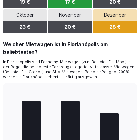
19 €
17 €
20 €
Oktober
November
Dezember
23 €
20 €
28 €
Welcher Mietwagen ist in Florianópolis am
beliebtesten?
In Florianópolis sind Economy-Mietwagen (zum Beispiel: Fiat Mobi) in
der Regel die beliebteste Fahrzeugkategorie. Mittelklasse-Mietwagen
(Beispiel: Fiat Cronos) und SUV-Mietwagen (Beispiel: Peugeot 2008)
werden in Florianópolis ebenfalls häufig ausgewählt.
Bar
Chart
graphic.
chart
with
3
bars.
The
chart