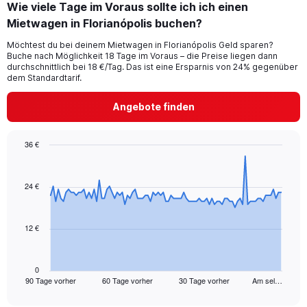
Wie viele Tage im Voraus sollte ich ich einen
Mietwagen in Florianópolis buchen?
Möchtest du bei deinem Mietwagen in Florianópolis Geld sparen?
Buche nach Möglichkeit 18 Tage im Voraus – die Preise liegen dann
durchschnittlich bei 18 €/Tag. Das ist eine Ersparnis von 24% gegenüber
dem Standardtarif.
Angebote finden
36 €
Chart
Chart
graphic.
with
91
24 €
data
points.
12 €
The
chart
has
1
0
90 Tage vorher
60 Tage vorher
30 Tage vorher
Am sel…
X
End
of
axis
interactive