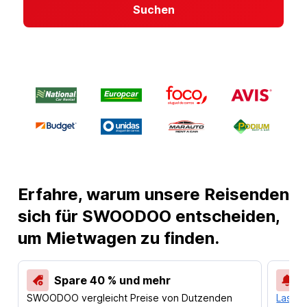
Suchen
Erfahre, warum unsere Reisenden
sich für SWOODOO entscheiden,
um Mietwagen zu finden.
Spare 40 % und mehr
SWOODOO vergleicht Preise von Dutzenden
Lass d