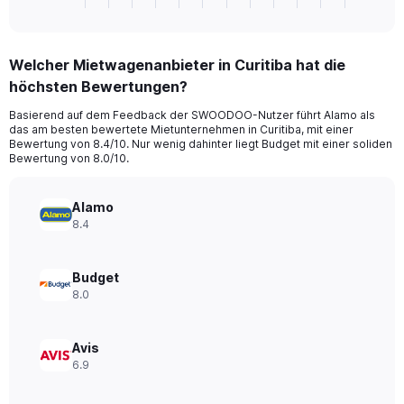
X
of
axis
interactive
displaying
chart
categories.
Welcher Mietwagenanbieter in Curitiba hat die
Range:
höchsten Bewertungen?
4
categories.
Basierend auf dem Feedback der SWOODOO-Nutzer führt Alamo als
The
das am besten bewertete Mietunternehmen in Curitiba, mit einer
chart
Bewertung von 8.4/10. Nur wenig dahinter liegt Budget mit einer soliden
has
Bewertung von 8.0/10.
1
Y
axis
Alamo
displaying
8.4
values.
Range:
0
Budget
to
8.0
44.
Avis
6.9