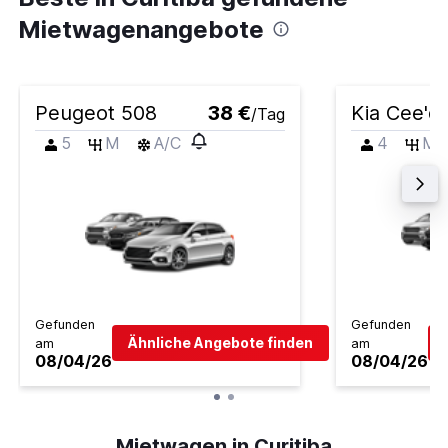
Mietwagenangebote
Peugeot 508
38 €
Kia Cee'd
/Tag
5
M
A/C
4
M
Gefunden
Gefunden
Ähnliche Angebote finden
am
am
08/04/26
08/04/26
Mietwagen in Curitiba