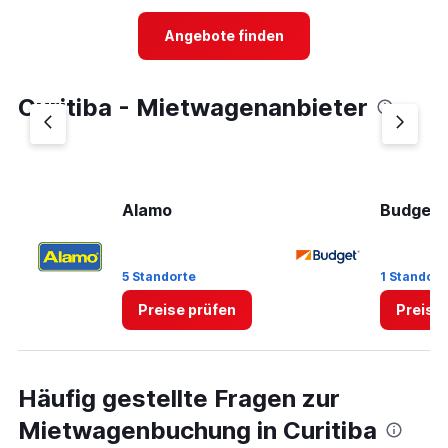
Range:
2
Angebote finden
categories.
The
chart
Curitiba - Mietwagenanbieter
has
1
Y
axis
displaying
values.
Alamo
Budget
Range:
0
to
5 Standorte
1 Standort
75.
Preise prüfen
Preise
Häufig gestellte Fragen zur
Mietwagenbuchung in Curitiba