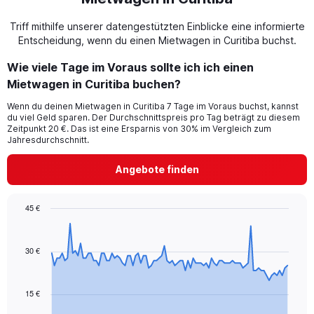
Triff mithilfe unserer datengestützten Einblicke eine informierte
Entscheidung, wenn du einen Mietwagen in Curitiba buchst.
Wie viele Tage im Voraus sollte ich ich einen
Mietwagen in Curitiba buchen?
Wenn du deinen Mietwagen in Curitiba 7 Tage im Voraus buchst, kannst
du viel Geld sparen. Der Durchschnittspreis pro Tag beträgt zu diesem
Zeitpunkt 20 €. Das ist eine Ersparnis von 30% im Vergleich zum
Jahresdurchschnitt.
Angebote finden
45 €
Chart
Chart
graphic.
with
91
30 €
data
points.
15 €
The
chart