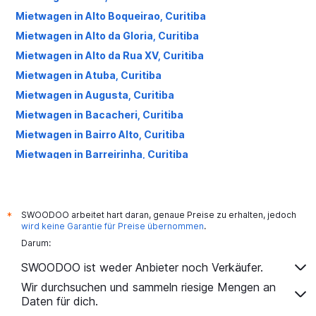
Mietwagen in Alto Boqueirao, Curitiba
Mietwagen in Alto da Gloria, Curitiba
Mietwagen in Alto da Rua XV, Curitiba
Mietwagen in Atuba, Curitiba
Mietwagen in Augusta, Curitiba
Mietwagen in Bacacheri, Curitiba
Mietwagen in Bairro Alto, Curitiba
Mietwagen in Barreirinha, Curitiba
Mietwagen in Batel, Curitiba
Mietwagen in Bigorrilho, Curitiba
Mietwagen in Boa Vista, Curitiba
SWOODOO arbeitet hart daran, genaue Preise zu erhalten, jedoch
*
wird keine Garantie für Preise übernommen
.
Mietwagen in Bom Retiro, Curitiba
Darum:
Mietwagen in Boqueirão, Curitiba
SWOODOO ist weder Anbieter noch Verkäufer.
Mietwagen in Butiatuvinha, Curitiba
Wir durchsuchen und sammeln riesige Mengen an
Mietwagen in Cabral, Curitiba
Daten für dich.
Mietwagen in Cachoeira, Curitiba