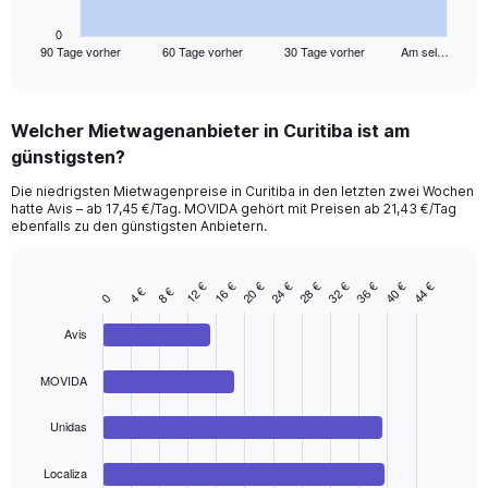
has
1
0
90 Tage vorher
60 Tage vorher
30 Tage vorher
Am sel…
X
End
of
axis
interactive
displaying
chart
categories.
Welcher Mietwagenanbieter in Curitiba ist am
Range:
günstigsten?
91
categories.
Die niedrigsten Mietwagenpreise in Curitiba in den letzten zwei Wochen
The
hatte Avis – ab 17,45 €/Tag. MOVIDA gehört mit Preisen ab 21,43 €/Tag
chart
ebenfalls zu den günstigsten Anbietern.
has
1
Y
20 €
40 €
16 €
36 €
12 €
32 €
28 €
24 €
44 €
8 €
4 €
Bar
Chart
0
axis
graphic.
chart
displaying
with
Avis
values.
4
Range:
bars.
MOVIDA
0
to
The
45.
chart
Unidas
has
1
Localiza
End