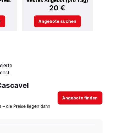
Preis
Bestes Angebot (pro Tag)
20 €
n
Angebote suchen
mierte
chst.
 Cascavel
Angebote finden
– die Preise liegen dann