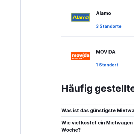
Alamo
3 Standorte
MOVIDA
1 Standort
Häufig gestell
Avis
1 Standort
Was ist das günstigste Mietw
Wie viel kostet ein Mietwagen
Hertz
Woche?