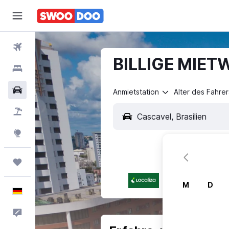
Flüge
BILLIGE MIET
Hotels
Mietwagen
Anmietstation
Alter des Fahrer
Pauschalreisen
Explore
Trips
M
D
Deutsch
Feedback