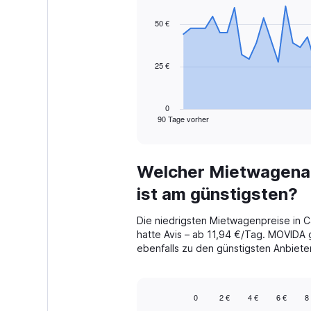
graphic.
with
91
50 €
data
points.
25 €
The
chart
has
1
0
90 Tage vorher
X
End
of
axis
interactive
displaying
chart
categories.
Welcher Mietwagenan
Range:
91
ist am günstigsten?
categories.
The
Die niedrigsten Mietwagenpreise in 
chart
hatte Avis – ab 11,94 €/Tag. MOVIDA 
has
ebenfalls zu den günstigsten Anbiete
1
Y
axis
displaying
0
2 €
4 €
6 €
8 
values.
Bar
Chart