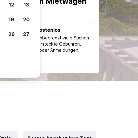
scheiden, um Mietwagen
12
13
19
20
Kostenlos
26
27
Trips
Nutze unbegrenzt viele Suchen
ohne versteckte Gebühren,
ch
Kosten oder Anmeldungen.
typ