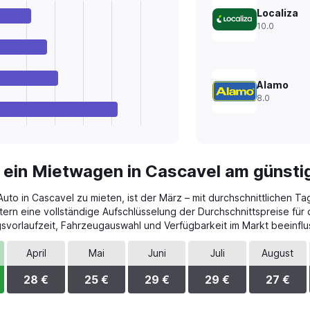
Localiza
10.0
Alamo
8.0
 ein Mietwagen in Cascavel am günsti
uto in Cascavel zu mieten, ist der März – mit durchschnittlichen T
tern eine vollständige Aufschlüsselung der Durchschnittspreise für
vorlaufzeit, Fahrzeugauswahl und Verfügbarkeit im Markt beeinflu
April
Mai
Juni
Juli
August
28 €
25 €
29 €
29 €
27 €