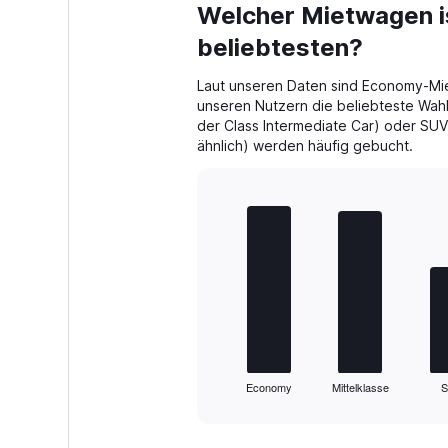
Range:
Welcher Mietwagen i
0
beliebtesten?
to
18.
Laut unseren Daten sind Economy-Mi
unseren Nutzern die beliebteste Wahl
der Class Intermediate Car) oder S
ähnlich) werden häufig gebucht.
Bar
Chart
graphic.
chart
with
5
bars.
The
chart
has
1
Economy
Mittelklasse
X
End
of
axis
interactive
displaying
chart
categories.