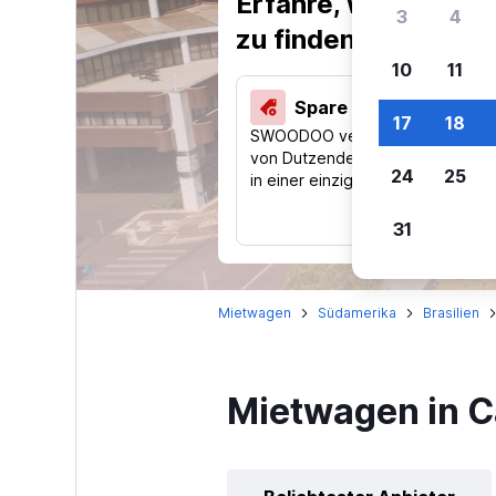
Erfahre, warum uns
3
4
zu finden.
10
11
Spare 40 % und mehr
17
18
SWOODOO vergleicht Preise
von Dutzenden Reise-Websites
24
25
in einer einzigen Suche.
31
Mietwagen
Südamerika
Brasilien
Mietwagen in 