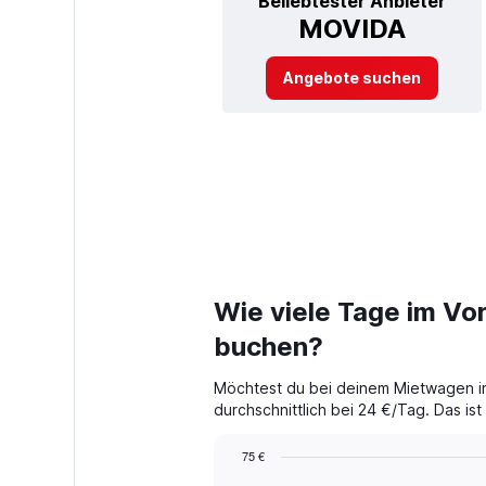
Beliebtester Anbieter
MOVIDA
Angebote suchen
Wie viele Tage im Vor
buchen?
Möchtest du bei deinem Mietwagen in
durchschnittlich bei 24 €/Tag. Das is
75 €
Chart
Chart