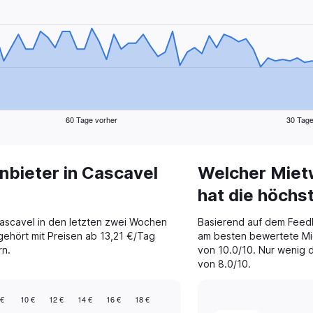
60 Tage vorher
30 Tage
bieter in Cascavel
Welcher Miet
hat die höch
Cascavel in den letzten zwei Wochen
Basierend auf dem Feed
gehört mit Preisen ab 13,21 €/Tag
am besten bewertete Mie
rn.
von 10.0/10. Nur wenig d
von 8.0/10.
€
10 €
12 €
14 €
16 €
18 €