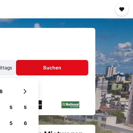
ittags
Suchen
6
S
S
5
6