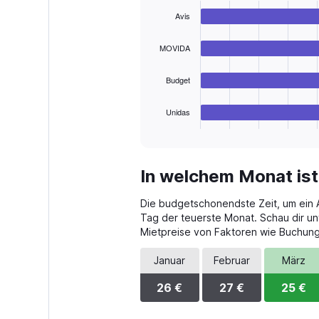
Range:
graphic.
chart
Avis
with
0
4
to
bars.
75.
MOVIDA
The
Budget
chart
has
1
Unidas
X
End
of
axis
interactive
displaying
chart
categories.
In welchem Monat ist
Range:
4
Die budgetschonendste Zeit, um ein A
categories.
The
Tag der teuerste Monat. Schau dir un
chart
Mietpreise von Faktoren wie Buchungs
has
1
Januar
Februar
März
Y
axis
26 €
27 €
25 €
displaying
values.