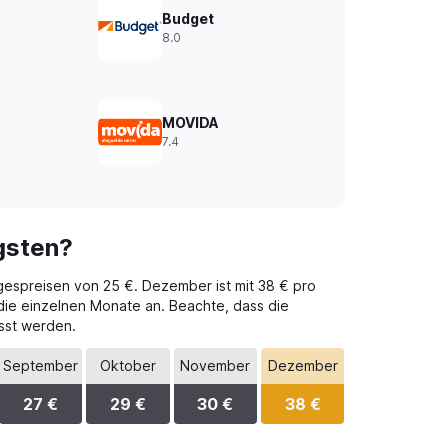
Budget
8.0
MOVIDA
7.4
gsten?
agespreisen von 25 €. Dezember ist mit 38 € pro
 die einzelnen Monate an. Beachte, dass die
sst werden.
September
Oktober
November
Dezember
27 €
29 €
30 €
38 €