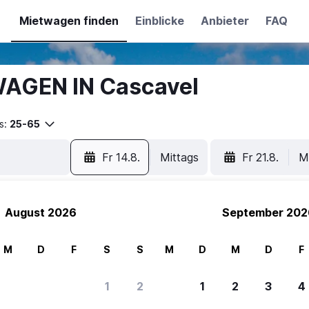
Mietwagen finden
Einblicke
Anbieter
FAQ
WAGEN IN Cascavel
s:
25-65
Fr 14.8.
Mittags
Fr 21.8.
M
August 2026
September 202
M
D
F
S
S
M
D
M
D
F
1
2
1
2
3
4