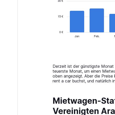
30 €
2
data
series.
15 €
The
chart
has
0 €
1
Jan
Feb.
End
of
X
interactive
axis
chart
displaying
categories.
Range:
14
Derzeit ist der günstigste Monat
categories.
teuerste Monat, um einen Mietwag
The
oben angezeigt. Aber die Preis
chart
rent a car buchst, und natürlich
has
1
Y
Mietwagen-Stati
axis
displaying
Vereinigten Ar
values.
Range: