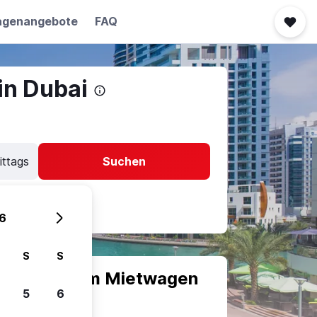
agenangebote
FAQ
in Dubai
ittags
Suchen
6
S
S
scheiden, um Mietwagen
5
6