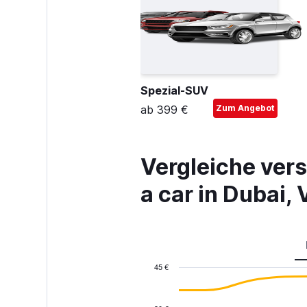
Spezial-SUV
ab 399 €
Zum Angebot
Vergleiche ver
a car in Dubai,
45 €
Combination
Chart
graphic.
chart
with