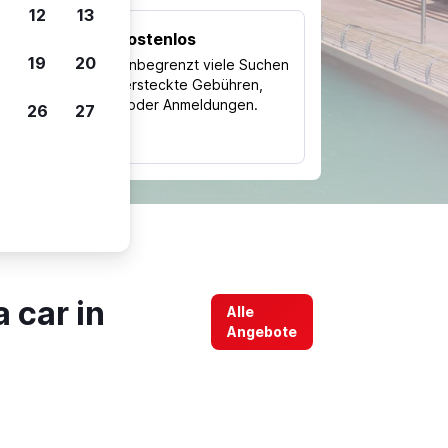
12
13
Kostenlos
Trips
19
20
Nutze unbegrenzt viele Suchen
ohne versteckte Gebühren,
ch
Kosten oder Anmeldungen.
26
27
typ
 car in
Alle
Angebote