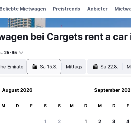
Beliebte Mietwagen
Preistrends
Anbieter
Mietw
agen bei Cargets rent a car 
s:
25-65
Sa 15.8.
Mittags
Sa 22.8.
M
August 2026
September 202
M
D
F
S
S
M
D
M
D
F
ere Reisenden sich für SWOODOO ent
1
2
1
2
3
4