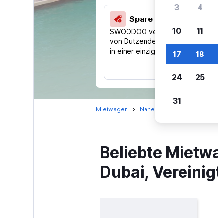
3
4
Spare 40 % und mehr
10
11
SWOODOO vergleicht Preise
von Dutzenden Reise-Websites
in einer einzigen Suche.
17
18
24
25
31
Mietwagen
Naher Osten
Vereinigte
Beliebte Mietwa
Dubai, Vereini