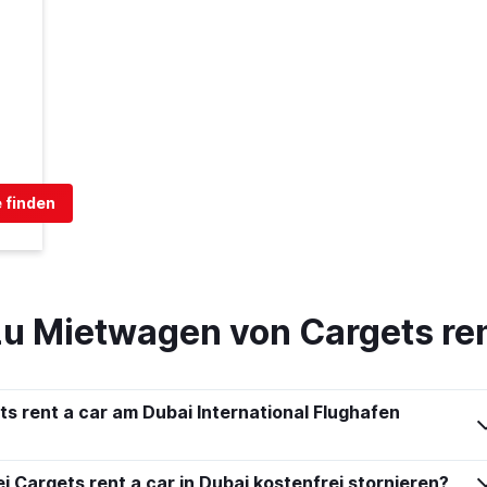
 finden
zu Mietwagen von Cargets ren
s rent a car am Dubai International Flughafen
 Cargets rent a car in Dubai kostenfrei stornieren?