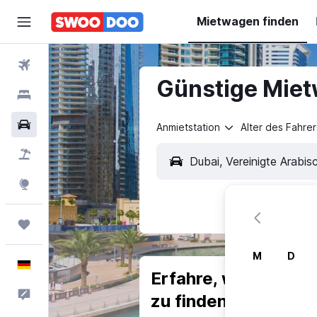
Mietwagen finden
Flüge
Günstige Mietw
Hotels
Mietwagen
Anmietstation
Alter des Fahrer
Pauschalreisen
Explore
Trips
M
D
Deutsch
Erfahre, warum uns
Feedback
zu finden.