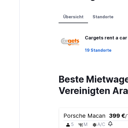
0
to
45.
Übersicht
Standorte
Cargets rent a car
19 Standorte
Beste Mietwage
Vereinigten Ar
Porsche Macan
399 €
/
5
M
A/C