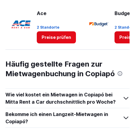
displaying
values.
Ace
Budget
Range:
0
2 Standorte
2 Standor
to
45.
Preise prüfen
Preise
Häufig gestellte Fragen zur
Mietwagenbuchung in Copiapó
Wie viel kostet ein Mietwagen in Copiapó bei
Mitta Rent a Car durchschnittlich pro Woche?
Bekomme ich einen Langzeit-Mietwagen in
Copiapó?