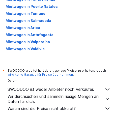
Mietwagen in Puerto Natales
Mietwagen in Temuco
Mietwagen in Balmaceda
Mietwagen in Arica
Mietwagen in Antofagasta
Mietwagen in Valparaíso
Mietwagen in Valdivia
Mietwagen in Puerto Varas
Mietwagen in La Serena
Mietwagen in Concepción
SWOODOO arbeitet hart daran, genaue Preise zu erhalten, jedoch
*
wird keine Garantie für Preise übernommen
.
Mietwagen in Los Ángeles
Darum:
Mietwagen in Coyhaique
SWOODOO ist weder Anbieter noch Verkäufer.
Wir durchsuchen und sammeln riesige Mengen an
Daten für dich.
Warum sind die Preise nicht akkurat?