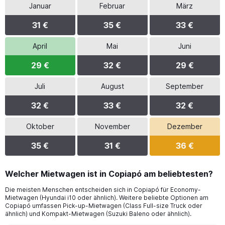
Januar
Februar
März
31 €
35 €
33 €
April
Mai
Juni
29 €
32 €
29 €
Juli
August
September
32 €
33 €
32 €
Oktober
November
Dezember
35 €
31 €
36 €
Welcher Mietwagen ist in Copiapó am beliebtesten?
Die meisten Menschen entscheiden sich in Copiapó für Economy-
Mietwagen (Hyundai i10 oder ähnlich). Weitere beliebte Optionen am
Copiapó umfassen Pick-up-Mietwagen (Class Full-size Truck oder
ähnlich) und Kompakt-Mietwagen (Suzuki Baleno oder ähnlich).