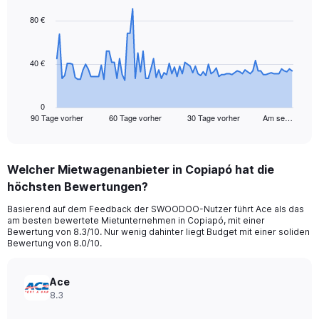
graphic.
with
91
80 €
data
points.
40 €
The
chart
has
1
0
90 Tage vorher
60 Tage vorher
30 Tage vorher
Am se…
X
End
of
axis
interactive
displaying
chart
categories.
Welcher Mietwagenanbieter in Copiapó hat die
Range:
höchsten Bewertungen?
91
categories.
Basierend auf dem Feedback der SWOODOO-Nutzer führt Ace als das
The
am besten bewertete Mietunternehmen in Copiapó, mit einer
chart
Bewertung von 8.3/10. Nur wenig dahinter liegt Budget mit einer soliden
has
Bewertung von 8.0/10.
1
Y
axis
Ace
displaying
8.3
values.