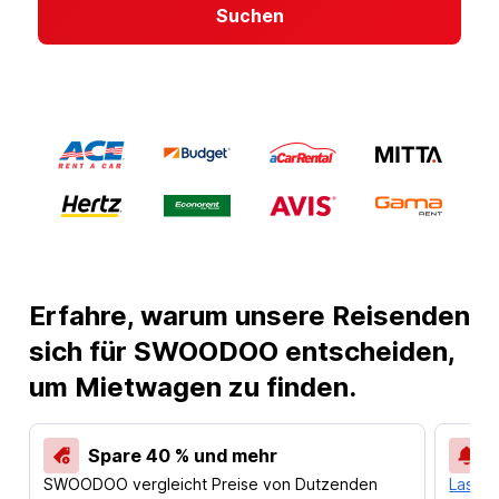
Suchen
Erfahre, warum unsere Reisenden
sich für SWOODOO entscheiden,
um Mietwagen zu finden.
Spare 40 % und mehr
SWOODOO vergleicht Preise von Dutzenden
Lass d