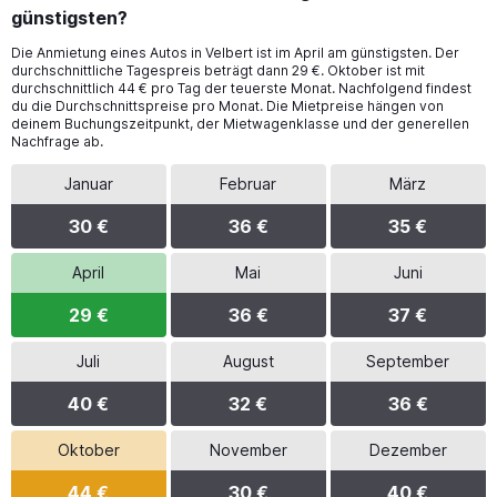
günstigsten?
Die Anmietung eines Autos in Velbert ist im April am günstigsten. Der
durchschnittliche Tagespreis beträgt dann 29 €. Oktober ist mit
durchschnittlich 44 € pro Tag der teuerste Monat. Nachfolgend findest
du die Durchschnittspreise pro Monat. Die Mietpreise hängen von
deinem Buchungszeitpunkt, der Mietwagenklasse und der generellen
Nachfrage ab.
Januar
Februar
März
30 €
36 €
35 €
April
Mai
Juni
29 €
36 €
37 €
Juli
August
September
40 €
32 €
36 €
Oktober
November
Dezember
44 €
30 €
40 €