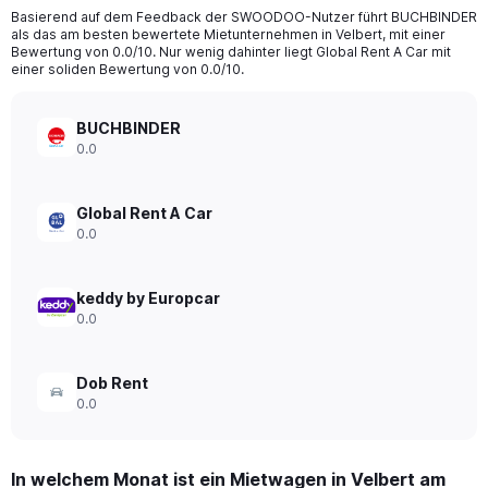
categories.
Basierend auf dem Feedback der SWOODOO-Nutzer führt BUCHBINDER
The
als das am besten bewertete Mietunternehmen in Velbert, mit einer
chart
Bewertung von 0.0/10. Nur wenig dahinter liegt Global Rent A Car mit
has
einer soliden Bewertung von 0.0/10.
1
Y
axis
BUCHBINDER
displaying
0.0
values.
Range:
0
Global Rent A Car
to
0.0
240.
keddy by Europcar
0.0
Dob Rent
0.0
In welchem Monat ist ein Mietwagen in Velbert am