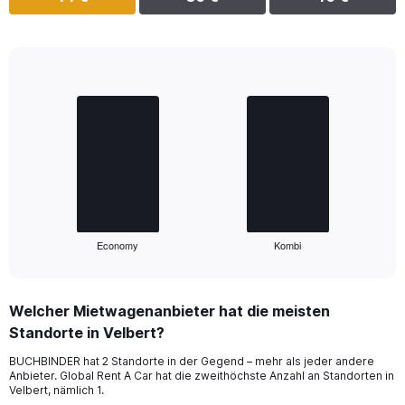
Bar
Chart
graphic.
chart
with
2
bars.
The
chart
has
1
Economy
Kombi
X
End
of
axis
interactive
displaying
chart
categories.
Welcher Mietwagenanbieter hat die meisten
Range:
Standorte in Velbert?
2
categories.
BUCHBINDER hat 2 Standorte in der Gegend – mehr als jeder andere
The
Anbieter. Global Rent A Car hat die zweithöchste Anzahl an Standorten in
chart
Velbert, nämlich 1.
has