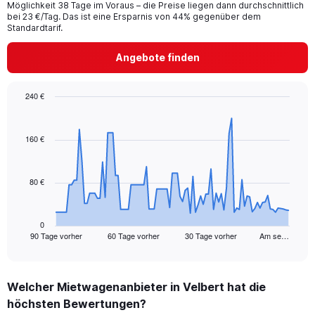
Möglichkeit 38 Tage im Voraus – die Preise liegen dann durchschnittlich
bei 23 €/Tag. Das ist eine Ersparnis von 44% gegenüber dem
Standardtarif.
Angebote finden
240 €
Chart
Chart
graphic.
with
91
160 €
data
points.
80 €
The
chart
has
1
0
90 Tage vorher
60 Tage vorher
30 Tage vorher
Am se…
X
End
of
axis
interactive
displaying
chart
categories.
Welcher Mietwagenanbieter in Velbert hat die
Range:
höchsten Bewertungen?
91