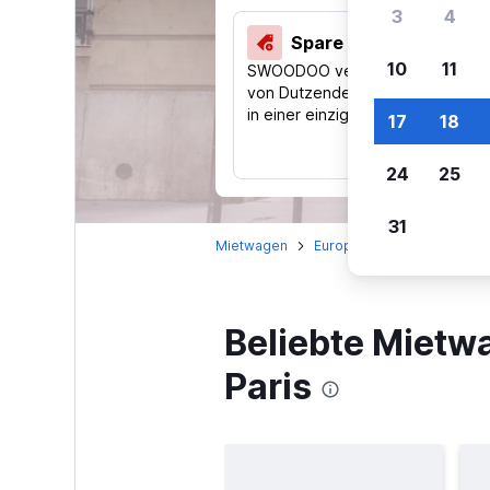
3
4
Spare 40 % und mehr
10
11
SWOODOO vergleicht Preise
von Dutzenden Reise-Websites
in einer einzigen Suche.
17
18
24
25
31
Mietwagen
Europa
Frankreich
Î
Beliebte Mietw
Paris