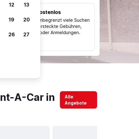
12
13
Kostenlos
Trips
19
20
Nutze unbegrenzt viele Suchen
ohne versteckte Gebühren,
ch
Kosten oder Anmeldungen.
26
27
typ
nt-A-Car in
Alle
Angebote