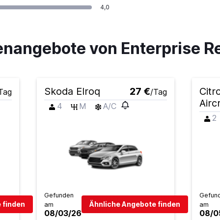
4,0
nangebote von Enterprise Re
Skoda Elroq
27 €
Citr
Tag
/Tag
Airc
4
M
A/C
2
Gefunden
Gefun
 finden
Ähnliche Angebote finden
am
am
08/03/26
08/0