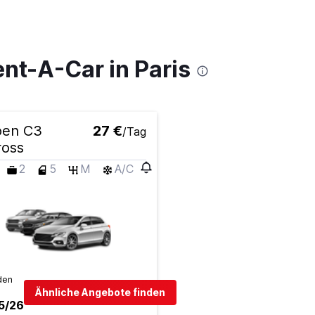
nt-A-Car in Paris
oen C3
27 €
/Tag
ross
2
5
M
A/C
den
Ähnliche Angebote finden
5/26