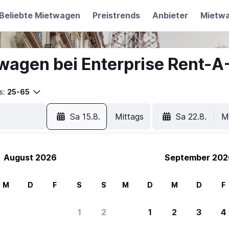
Beliebte Mietwagen
Preistrends
Anbieter
Mietw
agen bei Enterprise Rent-A-
s:
25-65
Sa 15.8.
Mittags
Sa 22.8.
M
August 2026
September 202
M
D
F
S
S
M
D
M
D
F
ere Reisenden sich für SWOODOO ent
1
2
1
2
3
4