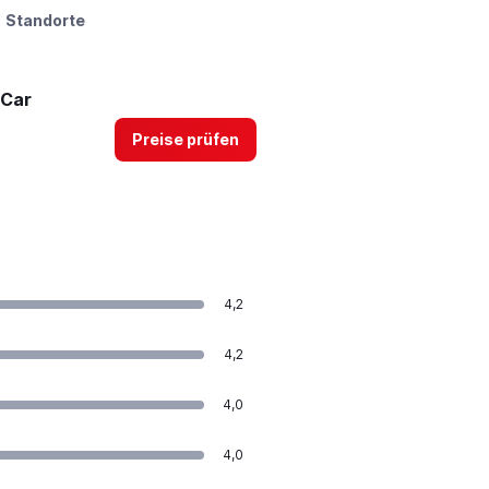
Standorte
-Car
Preise prüfen
4,2
4,2
4,0
4,0