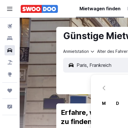
Mietwagen finden
Flüge
Günstige Mietw
Hotels
Mietwagen
Anmietstation
Alter des Fahrer
Pauschalreisen
Explore
Trips
M
D
Feedback
Erfahre, warum uns
zu finden.