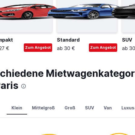
mpakt
Standard
SUV
27 €
Zum Angebot
ab 30 €
Zum Angebot
ab 30
schiedene Mietwagenkategori
aris
Klein
Mittelgroß
Groß
SUV
Van
Luxus