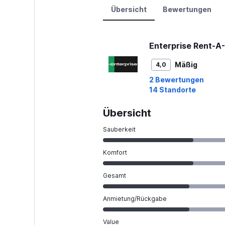
0
Übersicht
Bewertungen
to
120.
Enterprise Rent-A
Mäßig
4,0
2 Bewertungen
14 Standorte
Übersicht
Sauberkeit
Komfort
Gesamt
Anmietung/Rückgabe
Value