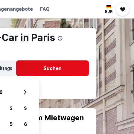
agenangebote
FAQ
EUR
Car in Paris
ittags
Suchen
6
S
S
scheiden, um Mietwagen
5
6