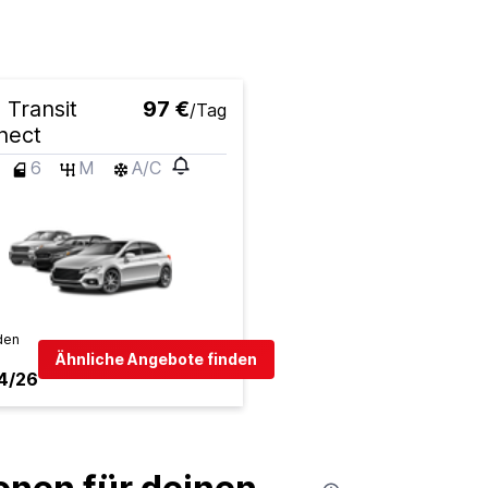
 Transit
97 €
/Tag
nect
6
M
A/C
den
Ähnliche Angebote finden
4/26