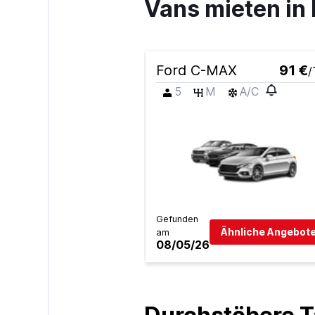
Vans mieten in 
Ford C-MAX
91 €
/
5
M
A/C
Gefunden
Ähnliche Angebote
am
08/05/26