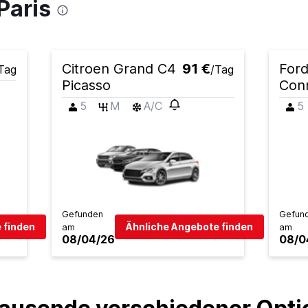
Paris
Citroen Grand C4
91 €
Ford
Tag
/Tag
Picasso
Con
5
M
A/C
5
Gefunden
Gefun
 finden
Ähnliche Angebote finden
am
am
08/04/26
08/0