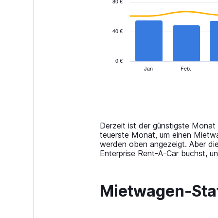
80 €
2
data
series.
40 €
The
chart
has
0 €
1
Jan
Feb.
End
of
X
interactive
axis
chart
displaying
categories.
Range:
14
Derzeit ist der günstigste Monat
categories.
teuerste Monat, um einen Mietwag
The
werden oben angezeigt. Aber di
chart
Enterprise Rent-A-Car buchst, un
has
1
Y
Mietwagen-Stat
axis
displaying
values.
Range: