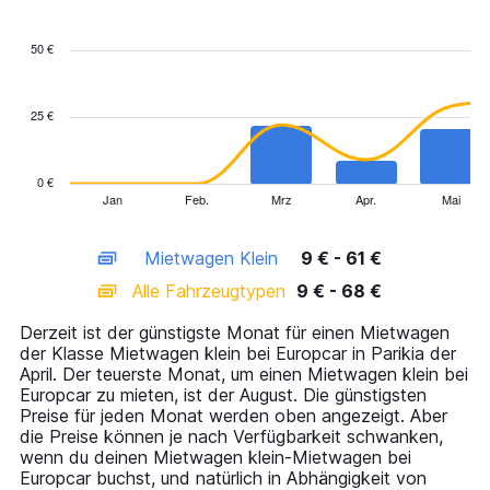
Combination
Chart
graphic.
chart
with
50 €
2
data
series.
25 €
The
chart
has
0 €
1
Jan
Feb.
Mrz
Apr.
Mai
End
of
X
interactive
axis
chart
Mietwagen Klein
9 € - 61 €
displaying
categories.
Alle Fahrzeugtypen
9 € - 68 €
Range:
14
Derzeit ist der günstigste Monat für einen Mietwagen
categories.
der Klasse Mietwagen klein bei Europcar in Parikia der
The
April. Der teuerste Monat, um einen Mietwagen klein bei
chart
Europcar zu mieten, ist der August. Die günstigsten
has
Preise für jeden Monat werden oben angezeigt. Aber
1
die Preise können je nach Verfügbarkeit schwanken,
Y
wenn du deinen Mietwagen klein-Mietwagen bei
axis
Europcar buchst, und natürlich in Abhängigkeit von
displaying