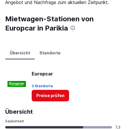
Angebot und Nachfrage zum aktuellen Zeitpunkt.
values.
Range:
0
Mietwagen-Stationen von
to
Europcar in Parikia
75.
Übersicht
Standorte
Europcar
3 Standorte
Preise prüfen
Übersicht
Sauberkeit
7,3