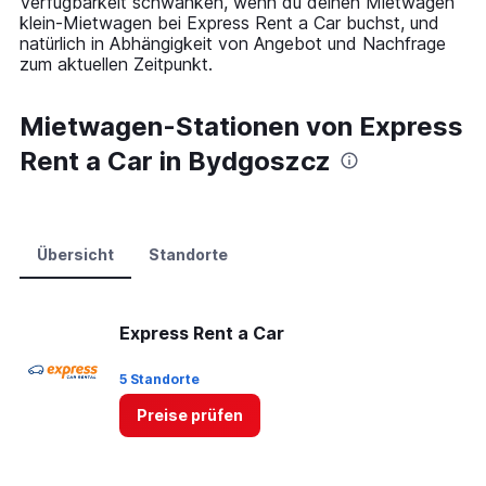
Verfügbarkeit schwanken, wenn du deinen Mietwagen
axis
klein-Mietwagen bei Express Rent a Car buchst, und
displaying
natürlich in Abhängigkeit von Angebot und Nachfrage
values.
zum aktuellen Zeitpunkt.
Range:
0
to
Mietwagen-Stationen von Express
75.
Rent a Car in Bydgoszcz
Übersicht
Standorte
Express Rent a Car
5 Standorte
Preise prüfen