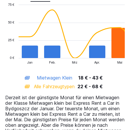
75 €
Combination
Chart
graphic.
chart
with
50 €
2
data
series.
25 €
The
chart
has
0 €
1
Jan
Feb.
Mrz
Apr.
Mai
End
of
X
interactive
axis
chart
Mietwagen Klein
18 € - 43 €
displaying
categories.
Alle Fahrzeugtypen
22 € - 68 €
Range:
14
Derzeit ist der günstigste Monat für einen Mietwagen
categories.
der Klasse Mietwagen klein bei Express Rent a Car in
The
Bydgoszcz der Januar. Der teuerste Monat, um einen
chart
Mietwagen klein bei Express Rent a Car zu mieten, ist
has
der Mai. Die günstigsten Preise für jeden Monat werden
1
oben angezeigt. Aber die Preise können je nach
Y