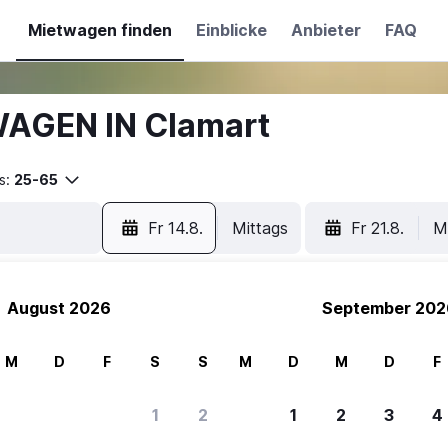
Mietwagen finden
Einblicke
Anbieter
FAQ
WAGEN IN Clamart
s:
25-65
Fr 14.8.
Mittags
Fr 21.8.
M
August 2026
September 202
M
D
F
S
S
M
D
M
D
F
1
2
1
2
3
4