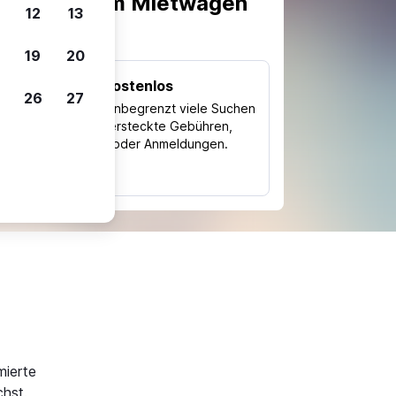
scheiden, um Mietwagen
12
13
19
20
Kostenlos
26
27
Trips
Nutze unbegrenzt viele Suchen
ohne versteckte Gebühren,
ch
Kosten oder Anmeldungen.
typ
mierte
hst.