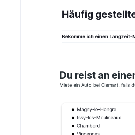
Häufig gestell
Whiz Car
1 Standort
Bekomme ich einen Langzeit-
Hertz
3 Standorte
Du reist an ein
Miete ein Auto bei Clamart, falls 
ADA
1 Standort
Magny-le-Hongre
Issy-les-Moulineaux
Chambord
Sunnycars
Vincennes