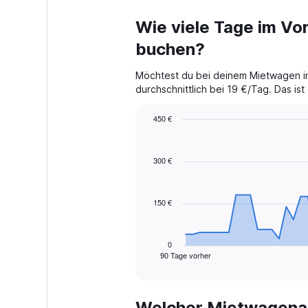
Wie viele Tage im Vor
buchen?
Möchtest du bei deinem Mietwagen in
durchschnittlich bei 19 €/Tag. Das is
450 €
Chart
Chart
graphic.
with
91
300 €
data
points.
150 €
The
chart
has
1
0
90 Tage vorher
X
End
of
axis
interactive
displaying
chart
categories.
Welcher Mietwagenan