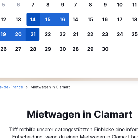
ere Reisenden sich für SWOODOO ent
5
6
7
8
9
7
8
9
10
11
12
13
14
15
16
14
15
16
17
18
Individuelle
Preisalarm
19
20
21
22
23
21
22
23
24
25
Anpassung von 
Lass dich benachrichtigen
,
Filtere deine
wenn Preise reduziert werden,
26
27
28
29
30
28
29
30
Mietwagenergebnisse na
um kein tolles Angebot zu
Anbieter, Preis, Fahrzeug
verpassen.
und mehr.
le-de-France
Mietwagen in Clamart
Mietwagen in Clamart
Triff mithilfe unserer datengestützten Einblicke eine infor
Entscheidung, wenn du einen Mietwagen in Clamart buc