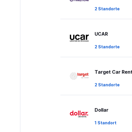
to
2 Standorte
30.
UCAR
2 Standorte
Target Car Rent
2 Standorte
Dollar
1 Standort