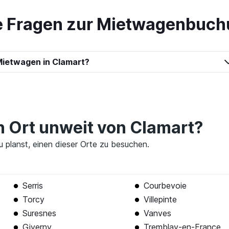
te Fragen zur Mietwagenbuch
Preise prüfen
Mietwagen in Clamart?
Preise prüfen
en Ort unweit von Clamart?
du planst, einen dieser Orte zu besuchen.
Preise prüfen
Serris
Courbevoie
Torcy
Villepinte
Suresnes
Vanves
Giverny
Tremblay-en-France