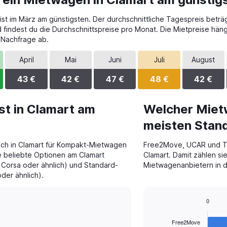
st im März am günstigsten. Der durchschnittliche Tagespreis beträgt 
 findest du die Durchschnittspreise pro Monat. Die Mietpreise hä
 Nachfrage ab.
April
Mai
Juni
Juli
August
43 €
42 €
47 €
48 €
42 €
t in Clamart am
Welcher Miet
meisten Stand
ch in Clamart für Kompakt-Mietwagen
Free2Move, UCAR und Tar
e beliebte Optionen am Clamart
Clamart. Damit zählen si
orsa oder ähnlich) und Standard-
Mietwagenanbietern in 
der ähnlich).
0
Bar
Chart
graphic.
chart
Free2Move
with