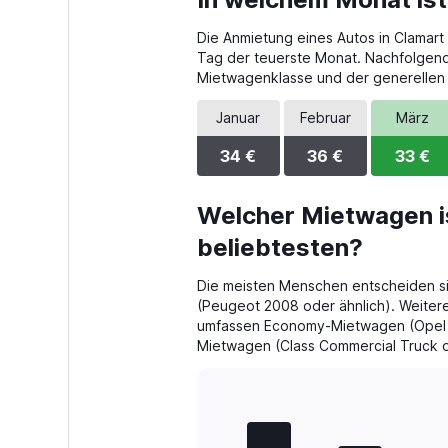
Die Anmietung eines Autos in Clamart i
Tag der teuerste Monat. Nachfolgend
Mietwagenklasse und der generellen
Januar
Februar
März
34 €
36 €
33 €
Welcher Mietwagen is
beliebtesten?
Die meisten Menschen entscheiden si
(Peugeot 2008 oder ähnlich). Weiter
umfassen Economy-Mietwagen (Opel C
Mietwagen (Class Commercial Truck o
Bar
Chart
graphic.
chart
with