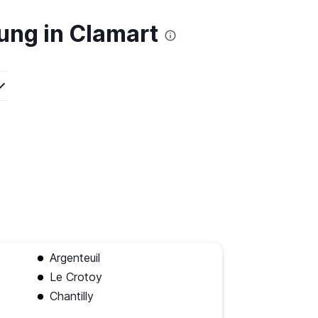
ung in Clamart
Argenteuil
Le Crotoy
Chantilly