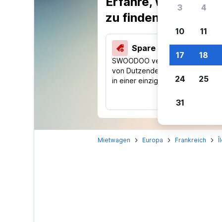
Erfahre, warum uns
3
4
zu finden.
10
11
Spare 40 % und mehr
17
18
SWOODOO vergleicht Preise
von Dutzenden Reise-Websites
24
25
in einer einzigen Suche.
31
Mietwagen
Europa
Frankreich
Î