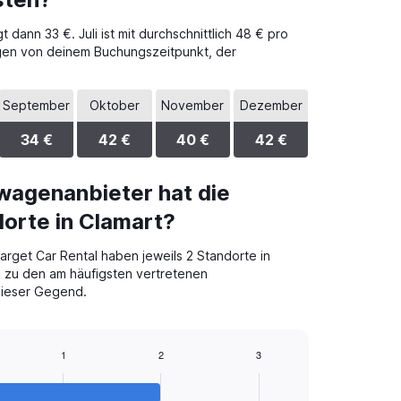
dann 33 €. Juli ist mit durchschnittlich 48 € pro
ngen von deinem Buchungszeitpunkt, der
September
Oktober
November
Dezember
34 €
42 €
40 €
42 €
wagenanbieter hat die
orte in Clamart?
get Car Rental haben jeweils 2 Standorte in
e zu den am häufigsten vertretenen
dieser Gegend.
1
2
3