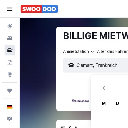
Flüge
BILLIGE MIET
Hotels
Mietwagen
Anmietstation
Alter des Fahrer
Pauschalreisen
Explore
Trips
M
D
Deutsch
Feedback