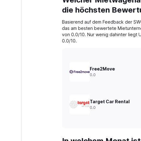
Range:
91
die höchsten Bewer
categories.
The
Basierend auf dem Feedback der SW
chart
das am besten bewertete Mietunterne
has
von 0.0/10. Nur wenig dahinter liegt
1
0.0/10.
Y
axis
displaying
values.
Range:
Free2Move
0
0.0
to
450.
Target Car Rental
0.0
In welchem Monat ist