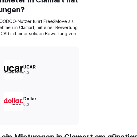
tungen?
OODOO-Nutzer führt Free2Move als
hmen in Clamart, mit einer Bewertung
 UCAR mit einer soliden Bewertung von
UCAR
0.0
Dollar
0.0
 ein Mietwagen in Clamart am günstig