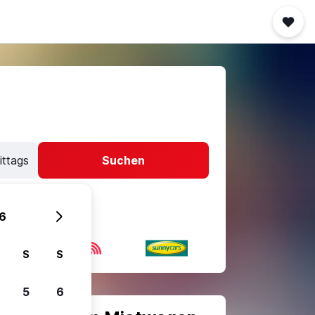
ittags
Suchen
6
S
S
5
6