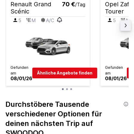
Renault Grand
70 €
Opel Zafir
/Tag
Scénic
Tourer
5
M
A/C
5
M
Gefunden
Gefunden
Ähnliche Angebote finden
Ä
am
am
08/01/26
08/01/26
Durchstöbere Tausende
verschiedener Optionen für
deinen nächsten Trip auf
SWOODOO