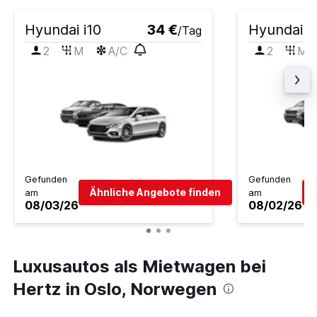
Hyundai i10
34 €
Hyundai i
/Tag
2
M
A/C
2
M
Gefunden
Gefunden
Ähnliche Angebote finden
am
am
08/03/26
08/02/26
Luxusautos als Mietwagen bei
Hertz in Oslo, Norwegen