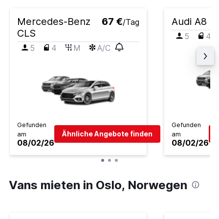
Mercedes-Benz
67 €
Audi A8
/Tag
CLS
5
4
5
4
M
A/C
Gefunden
Gefunden
Ähnliche Angebote finden
am
am
08/02/26
08/02/26
Vans mieten in Oslo, Norwegen