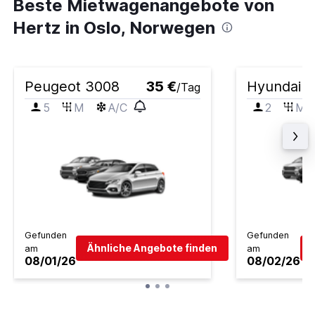
Beste Mietwagenangebote von
Hertz in Oslo, Norwegen
Peugeot 3008
35 €
Hyundai i
/Tag
5
M
A/C
2
M
Gefunden
Gefunden
Ähnliche Angebote finden
am
am
08/01/26
08/02/26