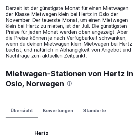
14
Derzeit ist der günstigste Monat für einen Mietwagen
categories.
der Klasse Mietwagen klein bei Hertz in Oslo der
The
November. Der teuerste Monat, um einen Mietwagen
chart
klein bei Hertz zu mieten, ist der Juli. Die günstigsten
has
Preise für jeden Monat werden oben angezeigt. Aber
1
die Preise können je nach Verfügbarkeit schwanken,
Y
wenn du deinen Mietwagen klein-Mietwagen bei Hertz
axis
buchst, und natürlich in Abhängigkeit von Angebot und
displaying
Nachfrage zum aktuellen Zeitpunkt.
values.
Range:
0
Mietwagen-Stationen von Hertz in
to
Oslo, Norwegen
120.
Übersicht
Bewertungen
Standorte
Hertz