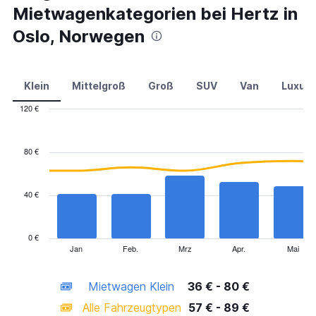
Mietwagenkategorien bei Hertz in
Oslo, Norwegen
Klein
Mittelgroß
Groß
SUV
Van
Luxus
120 €
Combination
Chart
graphic.
chart
with
80 €
2
data
series.
40 €
The
chart
has
0 €
1
Jan
Feb.
Mrz
Apr.
Mai
End
of
X
interactive
axis
chart
Mietwagen Klein
36 € - 80 €
displaying
categories.
Alle Fahrzeugtypen
57 € - 89 €
Range: