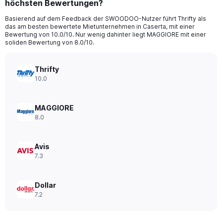
höchsten Bewertungen?
4
categories.
Basierend auf dem Feedback der SWOODOO-Nutzer führt Thrifty als
The
das am besten bewertete Mietunternehmen in Caserta, mit einer
chart
Bewertung von 10.0/10. Nur wenig dahinter liegt MAGGIORE mit einer
has
soliden Bewertung von 8.0/10.
1
Y
axis
Thrifty
displaying
10.0
values.
Range:
0
MAGGIORE
to
8.0
28.
Avis
7.3
Dollar
7.2