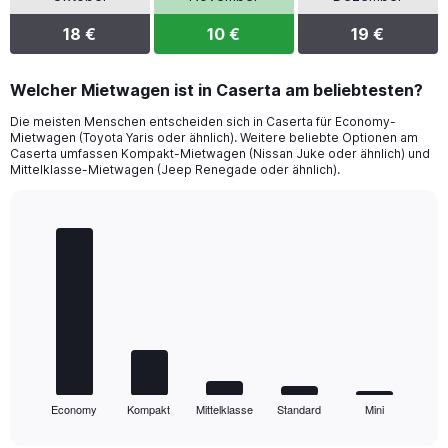
18 €
10 €
19 €
Welcher Mietwagen ist in Caserta am beliebtesten?
Die meisten Menschen entscheiden sich in Caserta für Economy-
Mietwagen (Toyota Yaris oder ähnlich). Weitere beliebte Optionen am
Caserta umfassen Kompakt-Mietwagen (Nissan Juke oder ähnlich) und
Mittelklasse-Mietwagen (Jeep Renegade oder ähnlich).
Bar
Chart
graphic.
chart
with
5
bars.
The
chart
has
1
Economy
Kompakt
Mittelklasse
Standard
Mini
X
End
of
axis
interactive