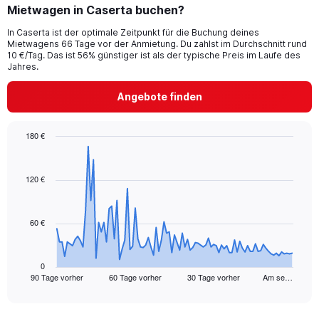
Mietwagen in Caserta buchen?
In Caserta ist der optimale Zeitpunkt für die Buchung deines
Mietwagens 66 Tage vor der Anmietung. Du zahlst im Durchschnitt rund
10 €/Tag. Das ist 56% günstiger ist als der typische Preis im Laufe des
Jahres.
Angebote finden
180 €
Chart
Chart
graphic.
with
91
120 €
data
points.
60 €
The
chart
has
1
0
90 Tage vorher
60 Tage vorher
30 Tage vorher
Am se…
X
End
of
axis
interactive
displaying
chart