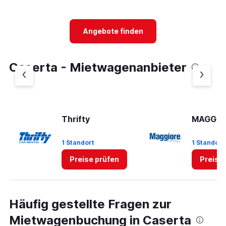
displaying
chart
categories.
Range:
5
Angebote finden
categories.
The
chart
Caserta - Mietwagenanbieter
has
1
Y
axis
displaying
values.
Thrifty
MAGGIO
Range:
0
1 Standort
1 Standort
to
75.
Preise prüfen
Preise
Häufig gestellte Fragen zur
Mietwagenbuchung in Caserta