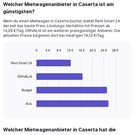
categories.
Welcher Mietwagenanbieter in Caserta ist am
Range:
günstigsten?
91
categories.
Wenn du einen Mietwagen in Caserta buchst, bietet Rent Smart 24
The
derzeit das beste Preis-Leistungs-Verhältnis mit Preisen ab
chart
14,28 €/Tag. DRIVALIA ist ein weiterer preisgünstiger Anbieter. Die
has
aktuellen Preise beginnen dort bei niedrigen 19,10 €/Tag.
1
Y
0
4 €
8 €
12 €
16 €
20 €
24 €
28 €
axis
Bar
Chart
displaying
graphic.
chart
values.
Rent Smart 24
with
Range:
4
bars.
0
DRIVALIA
to
The
180.
Budget
chart
has
1
Avis
X
End
of
axis
interactive
displaying
chart
categories.
Welcher Mietwagenanbieter in Caserta hat die
Range: