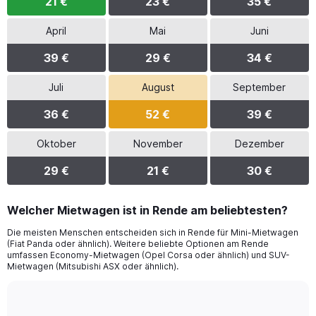
21 €
23 €
35 €
April
Mai
Juni
39 €
29 €
34 €
Juli
August
September
36 €
52 €
39 €
Oktober
November
Dezember
29 €
21 €
30 €
Welcher Mietwagen ist in Rende am beliebtesten?
Die meisten Menschen entscheiden sich in Rende für Mini-Mietwagen
(Fiat Panda oder ähnlich). Weitere beliebte Optionen am Rende
umfassen Economy-Mietwagen (Opel Corsa oder ähnlich) und SUV-
Mietwagen (Mitsubishi ASX oder ähnlich).
Bar
Chart