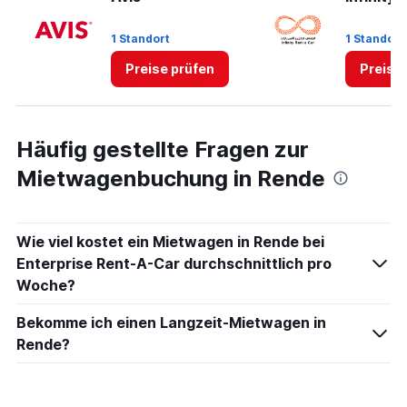
Range:
0
1 Standort
1 Standort
to
75.
Preise prüfen
Preise
Häufig gestellte Fragen zur
Mietwagenbuchung in Rende
Wie viel kostet ein Mietwagen in Rende bei
Enterprise Rent-A-Car durchschnittlich pro
Woche?
Bekomme ich einen Langzeit-Mietwagen in
Rende?