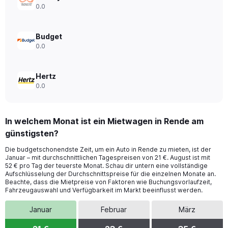
to
0.0
44.
Budget
0.0
Hertz
0.0
In welchem Monat ist ein Mietwagen in Rende am
günstigsten?
Die budgetschonendste Zeit, um ein Auto in Rende zu mieten, ist der
Januar – mit durchschnittlichen Tagespreisen von 21 €. August ist mit
52 € pro Tag der teuerste Monat. Schau dir untern eine vollständige
Aufschlüsselung der Durchschnittspreise für die einzelnen Monate an.
Beachte, dass die Mietpreise von Faktoren wie Buchungsvorlaufzeit,
Fahrzeugauswahl und Verfügbarkeit im Markt beeinflusst werden.
Januar
Februar
März