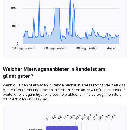
graphic.
with
91
160 €
data
points.
80 €
The
chart
has
1
0
90 Tage vorher
60 Tage vorher
30 Tage vorher
Am se…
X
End
of
axis
interactive
displaying
chart
categories.
Welcher Mietwagenanbieter in Rende ist am
Range:
günstigsten?
91
categories.
Wenn du einen Mietwagen in Rende buchst, bietet Europcar derzeit das
The
beste Preis-Leistungs-Verhältnis mit Preisen ab 25,41 €/Tag. Avis ist ein
chart
weiterer preisgünstiger Anbieter. Die aktuellen Preise beginnen dort
has
bei niedrigen 40,38 €/Tag.
1
Y
axis
32 €
20 €
40 €
28 €
16 €
36 €
24 €
12 €
44 €
8 €
4 €
Bar
Chart
0
displaying
graphic.
chart
values.
with
Europcar