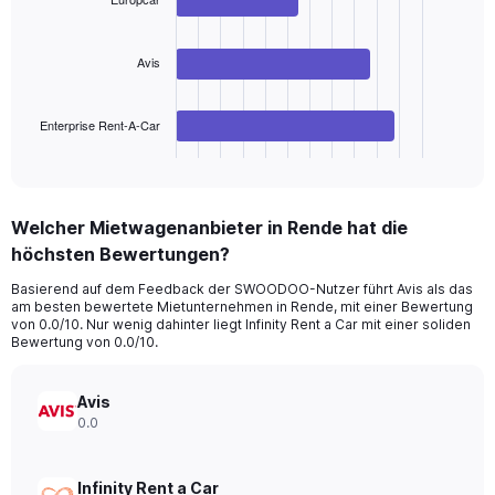
Range:
3
bars.
0
to
Avis
The
240.
chart
has
Enterprise Rent-A-Car
1
X
End
of
axis
interactive
displaying
chart
categories.
Welcher Mietwagenanbieter in Rende hat die
Range:
höchsten Bewertungen?
3
categories.
Basierend auf dem Feedback der SWOODOO-Nutzer führt Avis als das
The
am besten bewertete Mietunternehmen in Rende, mit einer Bewertung
chart
von 0.0/10. Nur wenig dahinter liegt Infinity Rent a Car mit einer soliden
has
Bewertung von 0.0/10.
1
Y
axis
Avis
displaying
0.0
values.
Range:
0
Infinity Rent a Car