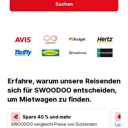
Suchen
Erfahre, warum unsere Reisenden
sich für SWOODOO entscheiden,
um Mietwagen zu finden.
Spare 40 % und mehr
SWOODOO vergleicht Preise von Dutzenden
Lass d