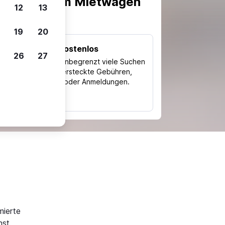
scheiden, um Mietwagen
12
13
19
20
Kostenlos
26
27
Trips
Nutze unbegrenzt viele Suchen
ohne versteckte Gebühren,
ch
Kosten oder Anmeldungen.
typ
mierte
st.