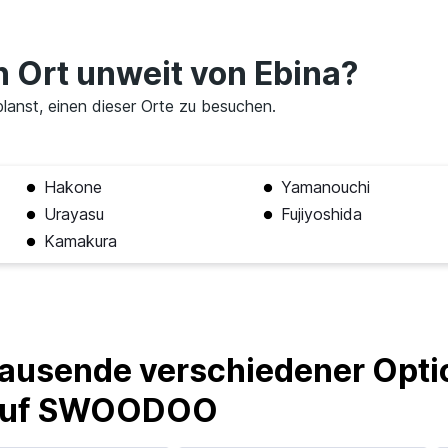
Preise prüfen
n Ort unweit von Ebina?
 planst, einen dieser Orte zu besuchen.
Hakone
Yamanouchi
Urayasu
Fujiyoshida
Kamakura
ausende verschiedener Optio
 auf SWOODOO