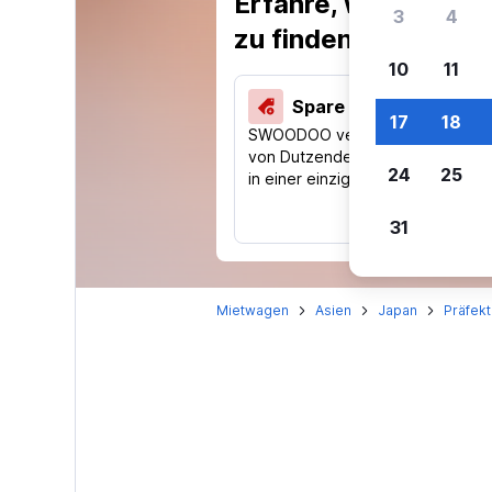
Erfahre, warum uns
3
4
zu finden.
10
11
Spare 40 % und mehr
17
18
SWOODOO vergleicht Preise
von Dutzenden Reise-Websites
24
25
in einer einzigen Suche.
31
Mietwagen
Asien
Japan
Präfek