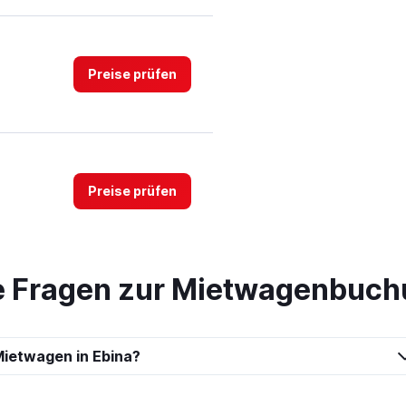
Preise prüfen
Preise prüfen
te Fragen zur Mietwagenbuch
car
Preise prüfen
ietwagen in Ebina?