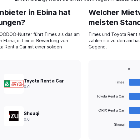
ieter in Ebina hat
Welcher Miet
tungen?
meisten Stand
OODOO-Nutzer führt Times als das am
Times und Toyota Rent a 
 Ebina, mit einer Bewertung von
zählen sie zu den am hä
a Rent a Car mit einer soliden
Gegend.
0
Bar
Chart
graphic.
chart
Toyota Rent a Car
Times
with
0.0
4
bars.
Toyota Rent a Car
The
ORIX Rent a Car
chart
Shouqi
has
0.0
1
Shouqi
X
End
of
axis
interactive