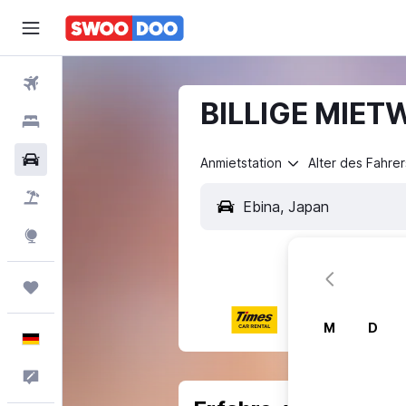
Flüge
BILLIGE MIET
Hotels
Mietwagen
Anmietstation
Alter des Fahrer
Pauschalreisen
Explore
Trips
M
D
Deutsch
Feedback