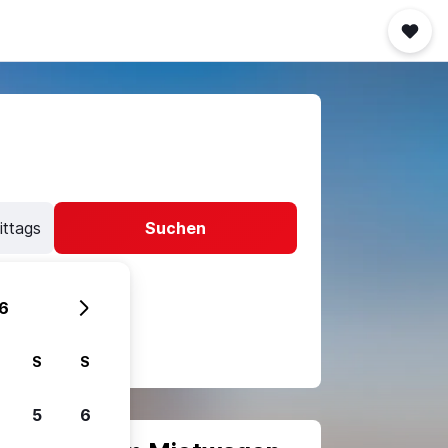
ittags
Suchen
6
S
S
5
6