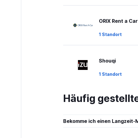
ORIX Rent a Car
1 Standort
Shouqi
1 Standort
Häufig gestell
keddy by Europ
2 Standorte
Bekomme ich einen Langzeit-M