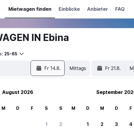
Mietwagen finden
Einblicke
Anbieter
FAQ
WAGEN IN Ebina
s:
25-65
Fr 14.8.
Mittags
Fr 21.8.
M
August 2026
September 202
M
D
F
S
S
M
D
M
D
F
1
2
1
2
3
4