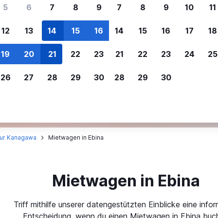
ere Reisenden sich für SWOODOO ent
5
6
7
8
9
7
8
9
10
11
12
13
14
15
16
14
15
16
17
18
Individuelle
Preisalarm
19
20
21
22
23
21
22
23
24
25
Anpassung von 
Lass dich benachrichtigen
,
Filtere deine
wenn Preise reduziert werden,
26
27
28
29
30
28
29
30
Mietwagenergebnisse na
um kein tolles Angebot zu
Anbieter, Preis, Fahrzeug
verpassen.
und mehr.
tur Kanagawa
Mietwagen in Ebina
Mietwagen in Ebina
Triff mithilfe unserer datengestützten Einblicke eine infor
Entscheidung, wenn du einen Mietwagen in Ebina buch