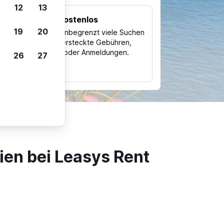
12
13
Kostenlos
Trips
19
20
Nutze unbegrenzt viele Suchen
ohne versteckte Gebühren,
ch
Kosten oder Anmeldungen.
26
27
typ
en bei Leasys Rent