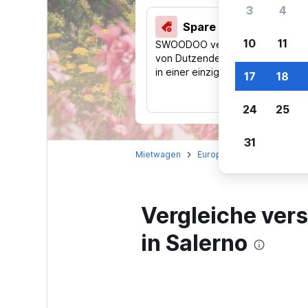
3
4
Spare 40 % und mehr
10
11
SWOODOO vergleicht Preise
von Dutzenden Reise-Websites
in einer einzigen Suche.
17
18
24
25
31
Mietwagen
Europa
Italien
Kamp
Vergleiche ver
in Salerno