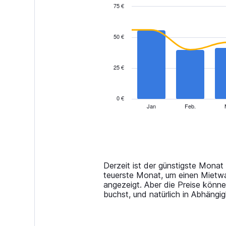
75 €
Combination
Chart
graphic.
chart
with
50 €
2
data
series.
25 €
The
chart
has
0 €
1
Jan
Feb.
End
of
X
interactive
axis
chart
displaying
categories.
Range:
14
Derzeit ist der günstigste Mona
categories.
teuerste Monat, um einen Mietwag
The
angezeigt. Aber die Preise kön
chart
buchst, und natürlich in Abhängi
has
1
Y