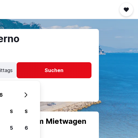
erno
ittags
Suchen
6
S
S
scheiden, um Mietwagen
5
6