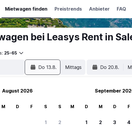
Mietwagen finden
Preistrends
Anbieter
FAQ
wagen bei Leasys Rent in Sal
s:
25-65
Do 13.8.
Mittags
Do 20.8.
M
August 2026
September 202
M
D
F
S
S
M
D
M
D
F
ere Reisenden sich für SWOODOO ent
1
2
1
2
3
4