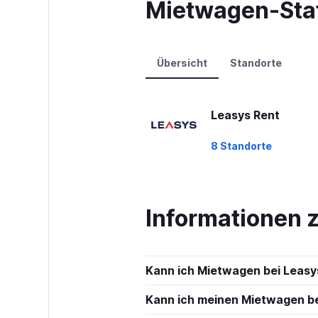
Mietwagen-Stat
axis
displaying
values.
Range:
0
Übersicht
Standorte
to
75.
Leasys Rent
8 Standorte
Informationen 
Kann ich Mietwagen bei Leasy
Kann ich meinen Mietwagen bei