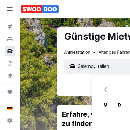
Flüge
Günstige Miet
Hotels
Mietwagen
Anmietstation
Alter des Fahrer
Pauschalreisen
Explore
Trips
M
D
Deutsch
Erfahre, warum uns
Feedback
zu finden.