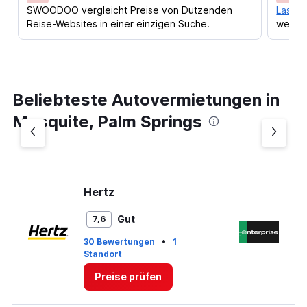
SWOODOO vergleicht Preise von Dutzenden
Lass d
Reise-Websites in einer einzigen Suche.
werden
Beliebteste Autovermietungen in
Mesquite, Palm Springs
Hertz
En
Gut
7,6
•
30 Bewertungen
1
33
Standort
St
Preise prüfen