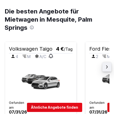
Die besten Angebote für
Mietwagen in Mesquite, Palm
Springs
Volkswagen Taigo
4 €
Ford Fiest
/Tag
4
M
A/C
2
M
Gefunden
Gefunden
Ähnliche Angebote finden
Ä
am
am
07/31/26
07/31/26