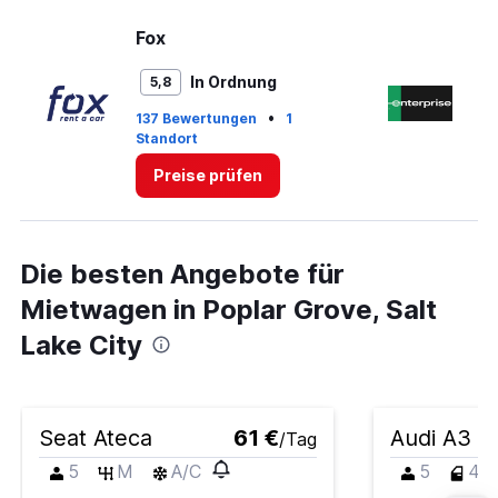
Fox
En
In Ordnung
5,8
•
137 Bewertungen
1
8 
Standort
St
Preise prüfen
Die besten Angebote für
Mietwagen in Poplar Grove, Salt
Lake City
Seat Ateca
61 €
Audi A3
/Tag
5
M
A/C
5
4