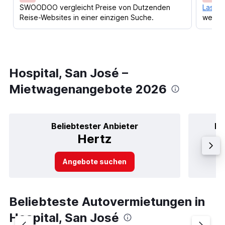
SWOODOO vergleicht Preise von Dutzenden
Lass d
Reise-Websites in einer einzigen Suche.
werden
Hospital, San José –
Mietwagenangebote 2026
Beliebtester Anbieter
Be
Hertz
Angebote suchen
Beliebteste Autovermietungen in
Hospital, San José