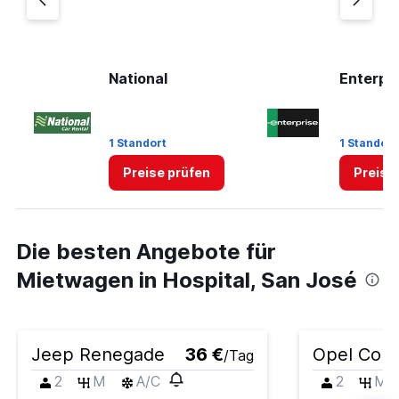
National
Enterpr
1 Standort
1 Standort
Preise prüfen
Preise
Die besten Angebote für
Mietwagen in Hospital, San José
Jeep Renegade
36 €
Opel Cors
/Tag
2
M
A/C
2
M