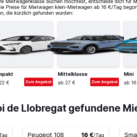
re Mietwagenklasse buchen möchtest, entscheide dich für Mi
die Preise für Mietwagen klein-Mietwagen ab 16 €/Tag begonn
n, die kürzlich gefunden wurden:
mpakt
Mittelklasse
Mini
22 €
Zum Angebot
ab 27 €
Zum Angebot
ab 16
Boi de Llobregat gefundene 
Peugeot 108
16 €
Sma
Tag
/Tag