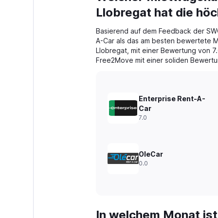
91
Llobregat hat die h
categories.
The
Basierend auf dem Feedback der SWO
chart
A-Car als das am besten bewertete M
has
Llobregat, mit einer Bewertung von 7.
1
Free2Move mit einer soliden Bewertu
Y
axis
displaying
values.
Enterprise Rent-A-
Range:
0
Car
to
7.0
150.
OleCar
0.0
In welchem Monat ist