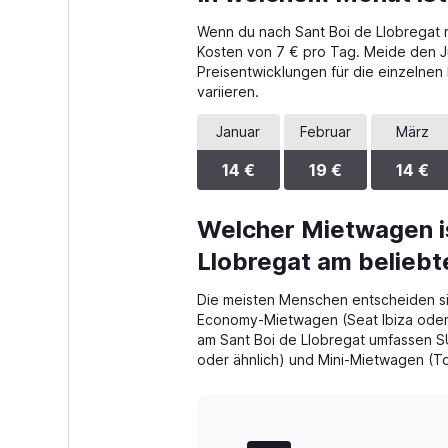
Wenn du nach Sant Boi de Llobregat r
Kosten von 7 € pro Tag. Meide den Jul
Preisentwicklungen für die einzelne
variieren.
Januar
Februar
März
14 €
19 €
14 €
Welcher Mietwagen is
Llobregat am belieb
Die meisten Menschen entscheiden sic
Economy-Mietwagen (Seat Ibiza oder 
am Sant Boi de Llobregat umfassen 
oder ähnlich) und Mini-Mietwagen (To
Bar
Chart