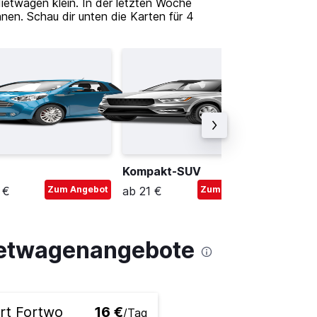
etwagen klein. In der letzten Woche
en. Schau dir unten die Karten für 4
Kompakt-SUV
Kompak
 €
Zum Angebot
ab 21 €
Zum Angebot
ab 31 €
Mietwagenangebote
rt Fortwo
16 €
/Tag