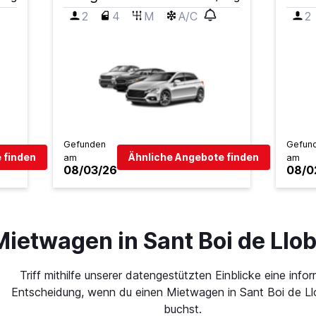
2
4
M
A/C
2
Gefunden
Gefun
 finden
Ähnliche Angebote finden
am
am
08/03/26
08/0
Mietwagen in Sant Boi de Llo
Triff mithilfe unserer datengestützten Einblicke eine infor
Entscheidung, wenn du einen Mietwagen in Sant Boi de Ll
buchst.