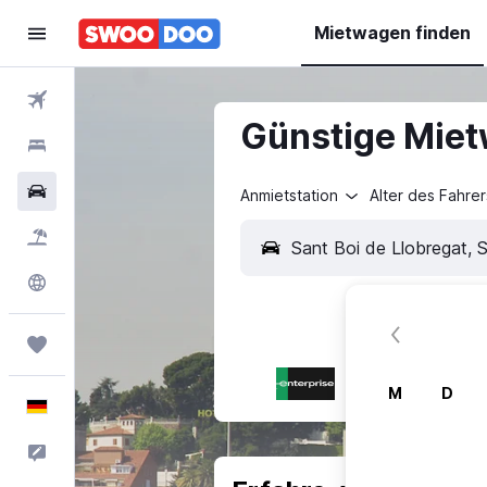
Mietwagen finden
Flüge
Günstige Miet
Hotels
Mietwagen
Anmietstation
Alter des Fahrer
Pauschalreisen
Explore
Trips
M
D
Deutsch
Feedback