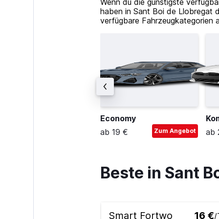
Wenn du die günstigste verfügba
haben in Sant Boi de Llobregat 
verfügbare Fahrzeugkategorien a
pezial-Van
Economy
Ko
b 83 €
Zum Angebot
ab 19 €
Zum Angebot
ab 
Beste in Sant 
Smart Fortwo
16 €
/