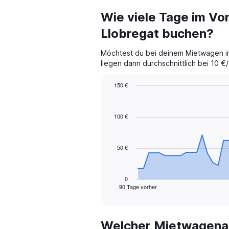
Wie viele Tage im Vor
Llobregat buchen?
Möchtest du bei deinem Mietwagen in
liegen dann durchschnittlich bei 10 €
150 €
Chart
Chart
graphic.
with
91
100 €
data
points.
50 €
The
chart
has
1
0
90 Tage vorher
X
End
of
axis
interactive
displaying
chart
categories.
Welcher Mietwagenanb
Range: