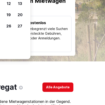
scheiden, um Mietwagen
12
13
19
20
Kostenlos
26
27
Trips
Nutze unbegrenzt viele Suchen
ohne versteckte Gebühren,
ch
Kosten oder Anmeldungen.
typ
regat
Alle Angebote
iedene Mietwagenstationen in der Gegend.