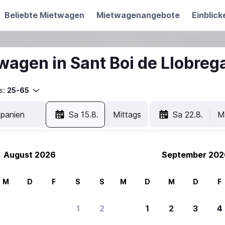
Beliebte Mietwagen
Mietwagenangebote
Einblick
wagen in Sant Boi de Llobreg
s:
25-65
Sa 15.8.
Mittags
Sa 22.8.
M
August 2026
September 202
M
D
F
S
S
M
D
M
D
F
1
2
1
2
3
4