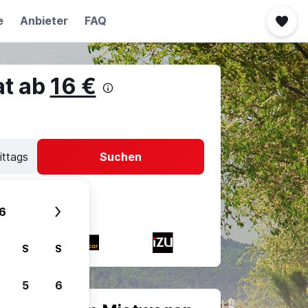
e
Anbieter
FAQ
at ab
16 €
ittags
Suchen
6
S
S
5
6