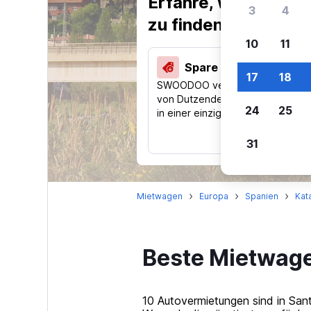
Erfahre, warum uns
3
4
zu finden.
10
11
Spare 40 % und mehr
17
18
SWOODOO vergleicht Preise
von Dutzenden Reise-Websites
24
25
in einer einzigen Suche.
31
Mietwagen
Europa
Spanien
Kat
Beste Mietwage
10 Autovermietungen sind in San