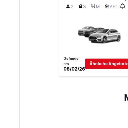
2
3
M
A/C
Gefunden
Ähnliche Angebote
am
08/02/26