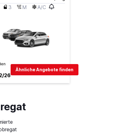
3
M
A/C
den
Ähnliche Angebote finden
2/26
bregat
mierte
obregat