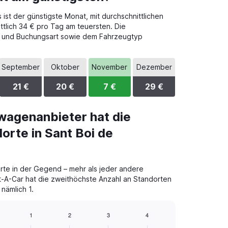
st der günstigste Monat, mit durchschnittlichen
ttlich 34 € pro Tag am teuersten. Die
kt und Buchungsart sowie dem Fahrzeugtyp
September
Oktober
November
Dezember
21 €
20 €
7 €
29 €
wagenanbieter hat die
orte in Sant Boi de
te in der Gegend – mehr als jeder andere
t-A-Car hat die zweithöchste Anzahl an Standorten
 nämlich 1.
1
2
3
4