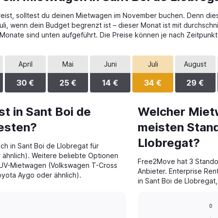
eist, solltest du deinen Mietwagen im November buchen. Denn dies i
i, wenn dein Budget begrenzt ist – dieser Monat ist mit durchschni
n Monate sind unten aufgeführt. Die Preise können je nach Zeitpun
April
Mai
Juni
Juli
August
30 €
25 €
14 €
34 €
29 €
t in Sant Boi de
Welcher Miet
testen?
meisten Stand
Llobregat?
h in Sant Boi de Llobregat für
ähnlich). Weitere beliebte Optionen
Free2Move hat 3 Standor
SUV-Mietwagen (Volkswagen T-Cross
Anbieter. Enterprise Ren
yota Aygo oder ähnlich).
in Sant Boi de Llobregat,
0
Bar
Chart