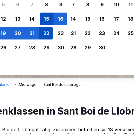
ere Reisenden sich für SWOODOO ent
5
6
7
8
9
7
8
9
10
11
12
13
14
15
16
14
15
16
17
18
Individuelle
Preisalarm
19
20
21
22
23
21
22
23
24
25
Anpassung von 
Lass dich benachrichtigen
,
Filtere deine
wenn Preise reduziert werden,
26
27
28
29
30
28
29
30
Mietwagenergebnisse na
um kein tolles Angebot zu
Anbieter, Preis, Fahrzeug
verpassen.
und mehr.
alonien
Mietwagen in Sant Boi de Llobregat
nklassen in Sant Boi de Llob
t Boi de Llobregat tätig. Zusammen betreiben sie 13 versch