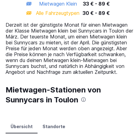
Mietwagen Klein
33 € - 89 €
displaying
categories.
Alle Fahrzeugtypen
30 € - 89 €
Range:
14
Derzeit ist der günstigste Monat für einen Mietwagen
categories.
der Klasse Mietwagen klein bei Sunnycars in Toulon der
The
März. Der teuerste Monat, um einen Mietwagen klein
chart
bei Sunnycars zu mieten, ist der April. Die günstigsten
has
Preise für jeden Monat werden oben angezeigt. Aber
1
die Preise können je nach Verfügbarkeit schwanken,
Y
wenn du deinen Mietwagen klein-Mietwagen bei
axis
Sunnycars buchst, und natürlich in Abhängigkeit von
displaying
Angebot und Nachfrage zum aktuellen Zeitpunkt.
values.
Range:
0
Mietwagen-Stationen von
to
Sunnycars in Toulon
120.
Übersicht
Standorte