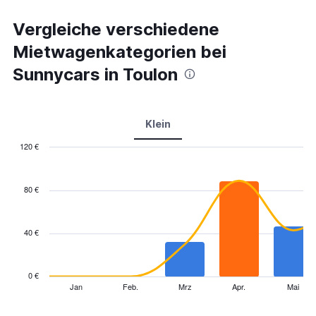
Vergleiche verschiedene
Mietwagenkategorien bei
Sunnycars in Toulon
Klein
120 €
Combination
Chart
graphic.
chart
with
80 €
2
data
series.
40 €
The
chart
has
0 €
1
Jan
Feb.
Mrz
Apr.
Mai
End
of
X
interactive
axis
chart