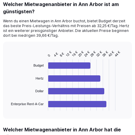
categories.
Welcher Mietwagenanbieter in Ann Arbor ist am
Range:
günstigsten?
91
categories.
Wenn du einen Mietwagen in Ann Arbor buchst, bietet Budget derzeit
The
das beste Preis-Leistungs-Verhältnis mit Preisen ab 32,25 €/Tag. Hertz
chart
ist ein weiterer preisgünstiger Anbieter. Die aktuellen Preise beginnen
has
dort bei niedrigen 39,66 €/Tag.
1
Y
axis
32 €
20 €
40 €
28 €
16 €
36 €
24 €
12 €
44 €
8 €
4 €
Bar
Chart
0
displaying
graphic.
chart
values.
with
Budget
Range:
4
bars.
0
Hertz
to
The
120.
chart
Dollar
has
1
Enterprise Rent-A-Car
X
End
of
axis
interactive
displaying
chart
categories.
Welcher Mietwagenanbieter in Ann Arbor hat die
Range: