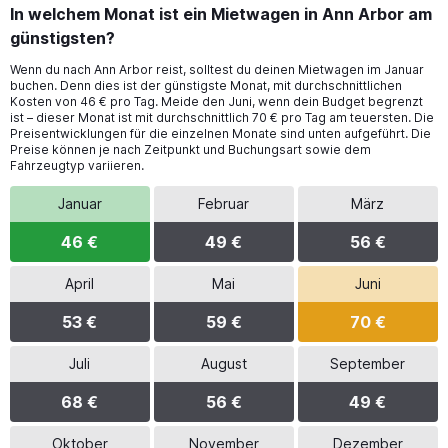
In welchem Monat ist ein Mietwagen in Ann Arbor am
günstigsten?
Wenn du nach Ann Arbor reist, solltest du deinen Mietwagen im Januar
buchen. Denn dies ist der günstigste Monat, mit durchschnittlichen
Kosten von 46 € pro Tag. Meide den Juni, wenn dein Budget begrenzt
ist – dieser Monat ist mit durchschnittlich 70 € pro Tag am teuersten. Die
Preisentwicklungen für die einzelnen Monate sind unten aufgeführt. Die
Preise können je nach Zeitpunkt und Buchungsart sowie dem
Fahrzeugtyp variieren.
Januar
Februar
März
46 €
49 €
56 €
April
Mai
Juni
53 €
59 €
70 €
Juli
August
September
68 €
56 €
49 €
Oktober
November
Dezember