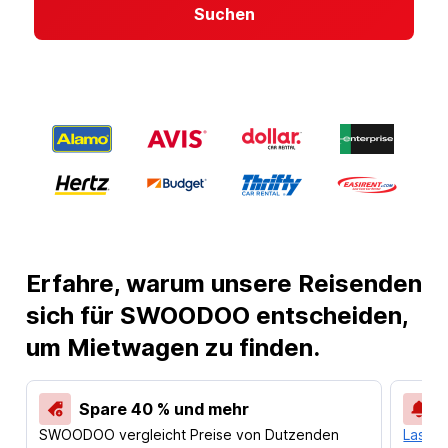
Suchen
Erfahre, warum unsere Reisenden
sich für SWOODOO entscheiden,
um Mietwagen zu finden.
Spare 40 % und mehr
SWOODOO vergleicht Preise von Dutzenden
Lass d