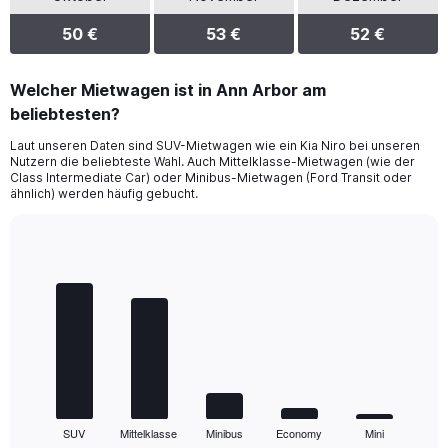
50 €
53 €
52 €
Welcher Mietwagen ist in Ann Arbor am
beliebtesten?
Laut unseren Daten sind SUV-Mietwagen wie ein Kia Niro bei unseren
Nutzern die beliebteste Wahl. Auch Mittelklasse-Mietwagen (wie der
Class Intermediate Car) oder Minibus-Mietwagen (Ford Transit oder
ähnlich) werden häufig gebucht.
Bar
Chart
graphic.
chart
with
5
bars.
The
chart
has
1
SUV
Mittelklasse
Minibus
Economy
Mini
X
End
of