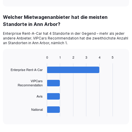
axis
interactive
displaying
chart
categories.
Welcher Mietwagenanbieter hat die meisten
Range:
Standorte in Ann Arbor?
5
categories.
Enterprise Rent-A-Car hat 4 Standorte in der Gegend – mehr als jeder
The
andere Anbieter. VIPCars Recommendation hat die zweithöchste Anzahl
chart
an Standorten in Ann Arbor, nämlich 1.
has
1
0
1
2
3
4
5
Y
Bar
Chart
axis
graphic.
chart
displaying
Enterprise Rent-A-Car
with
values.
4
Range:
bars.
VIPCars
Recommendation
0
to
The
Avis
60.
chart
has
1
National
X
End
of
axis
interactive
displaying
chart
categories.