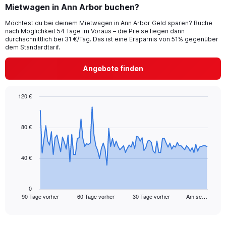
Mietwagen in Ann Arbor buchen?
Möchtest du bei deinem Mietwagen in Ann Arbor Geld sparen? Buche
nach Möglichkeit 54 Tage im Voraus – die Preise liegen dann
durchschnittlich bei 31 €/Tag. Das ist eine Ersparnis von 51% gegenüber
dem Standardtarif.
Angebote finden
120 €
Chart
Chart
graphic.
with
91
80 €
data
points.
40 €
The
chart
has
1
0
90 Tage vorher
60 Tage vorher
30 Tage vorher
Am se…
X
End
of
axis
interactive
displaying
chart