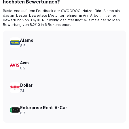
höchsten Bewertungen?
4
categories.
Basierend auf dem Feedback der SWOODOO-Nutzer führt Alamo als
The
das am besten bewertete Mietunternehmen in Ann Arbor, mit einer
chart
Bewertung von 8.6/10. Nur wenig dahinter liegt Avis mit einer soliden
has
Bewertung von 8.2/10 in 6 Rezensionen.
1
Y
axis
Alamo
displaying
8.6
values.
Range:
0
Avis
to
8.2
44.
Dollar
7.1
Enterprise Rent-A-Car
6.7