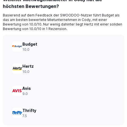
Range:
höchsten Bewertungen?
91
categories.
Basierend auf dem Feedback der SWOODOO-Nutzer führt Budget als
The
das am besten bewertete Mietunternehmen in Cody, mit einer
chart
Bewertung von 10.0/10. Nur wenig dahinter liegt Hertz mit einer soliden
has
Bewertung von 10.0/10 in 1 Rezension.
1
Y
axis
Budget
displaying
10.0
values.
Range:
0
Hertz
to
10.0
240.
Avis
9.0
Thrifty
7.5