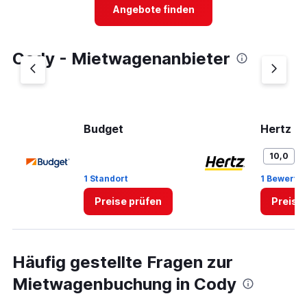
4
Angebote finden
categories.
The
chart
Cody - Mietwagenanbieter
has
1
Y
axis
displaying
values.
Budget
Hertz
Range:
0
G
10,0
to
3.
1 Standort
1 Bewertu
Preise prüfen
Preise
Häufig gestellte Fragen zur
Mietwagenbuchung in Cody