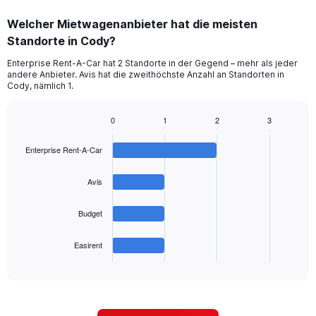
displaying
chart
categories.
Welcher Mietwagenanbieter hat die meisten
Range:
Standorte in Cody?
5
categories.
Enterprise Rent-A-Car hat 2 Standorte in der Gegend – mehr als jeder
The
andere Anbieter. Avis hat die zweithöchste Anzahl an Standorten in
chart
Cody, nämlich 1.
has
1
0
1
2
3
Y
Bar
Chart
axis
graphic.
chart
displaying
Enterprise Rent-A-Car
with
values.
4
Range:
bars.
Avis
0
to
The
Budget
45.
chart
has
1
Easirent
X
End
of
axis
interactive
displaying
chart
categories.
Range: