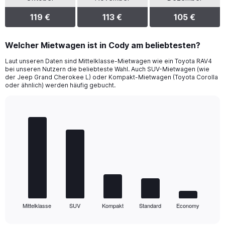
119 €
113 €
105 €
Welcher Mietwagen ist in Cody am beliebtesten?
Laut unseren Daten sind Mittelklasse-Mietwagen wie ein Toyota RAV4
bei unseren Nutzern die beliebteste Wahl. Auch SUV-Mietwagen (wie
der Jeep Grand Cherokee L) oder Kompakt-Mietwagen (Toyota Corolla
oder ähnlich) werden häufig gebucht.
Bar
Chart
graphic.
chart
with
5
bars.
The
chart
has
1
Mittelklasse
SUV
Kompakt
Standard
Economy
X
End
of
axis
interactive