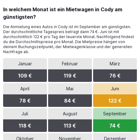
In welchem Monat ist ein Mietwagen in Cody am
günstigsten?
Die Anmietung eines Autos in Cody ist im September am günstigsten.
Der durchschnittliche Tagespreis beträgt dann 74 €. Juni ist mit
durchschnittlich 122 € pro Tag der teuerste Monat. Nachfolgend findest
du die Durchschnittspreise pro Monat. Die Mietpreise hängen von
deinem Buchungszeitpunkt, der Mietwagenklasse und der generellen
Nachfrage ab.
Januar
Februar
März
109 €
119 €
76 €
April
Mai
Juni
78 €
84 €
122 €
Juli
August
September
118 €
113 €
74 €
Oktober
November
Dezember