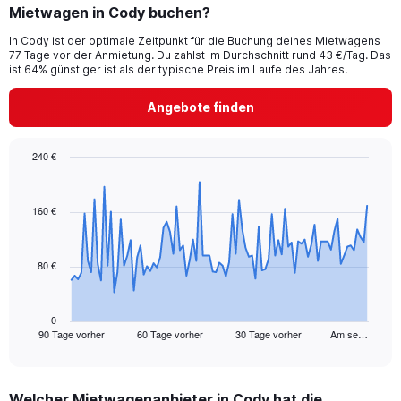
Mietwagen in Cody buchen?
In Cody ist der optimale Zeitpunkt für die Buchung deines Mietwagens
77 Tage vor der Anmietung. Du zahlst im Durchschnitt rund 43 €/Tag. Das
ist 64% günstiger ist als der typische Preis im Laufe des Jahres.
Angebote finden
240 €
Chart
Chart
graphic.
with
91
160 €
data
points.
80 €
The
chart
has
1
0
90 Tage vorher
60 Tage vorher
30 Tage vorher
Am se…
X
End
of
axis
interactive
displaying
chart
categories.
Welcher Mietwagenanbieter in Cody hat die