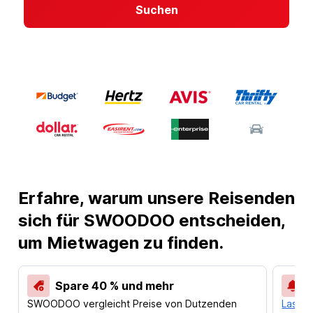
Suchen
Erfahre, warum unsere Reisenden
sich für SWOODOO entscheiden,
um Mietwagen zu finden.
Spare 40 % und mehr
SWOODOO vergleicht Preise von Dutzenden
Lass d