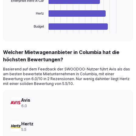
Enterprise Rent-A-Car
0
to
The
180.
chart
Hertz
has
1
Budget
X
End
of
axis
interactive
displaying
chart
categories.
Welcher Mietwagenanbieter in Columbia hat die
Range:
höchsten Bewertungen?
4
categories.
Basierend auf dem Feedback der SWOODOO-Nutzer führt Avis als das
The
am besten bewertete Mietunternehmen in Columbia, mit einer
chart
Bewertung von 6.0/10 in 2 Rezensionen. Nur wenig dahinter liegt Hertz
has
mit einer soliden Bewertung von 5.5/10.
1
Y
axis
Avis
displaying
6.0
values.
Range:
0
Hertz
to
5.5
66.