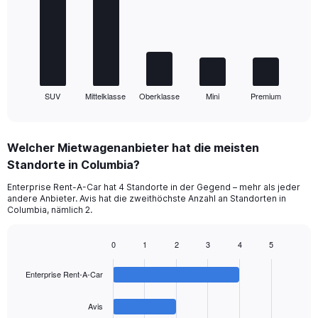
5
bars.
The
chart
has
1
SUV
Mittelklasse
Oberklasse
Mini
Premium
X
End
of
axis
interactive
displaying
chart
categories.
Welcher Mietwagenanbieter hat die meisten
Range:
Standorte in Columbia?
5
categories.
Enterprise Rent-A-Car hat 4 Standorte in der Gegend – mehr als jeder
The
andere Anbieter. Avis hat die zweithöchste Anzahl an Standorten in
chart
Columbia, nämlich 2.
has
1
0
1
2
3
4
5
Y
Bar
Chart
axis
graphic.
chart
displaying
Enterprise Rent-A-Car
with
values.
4
Range:
bars.
Avis
0