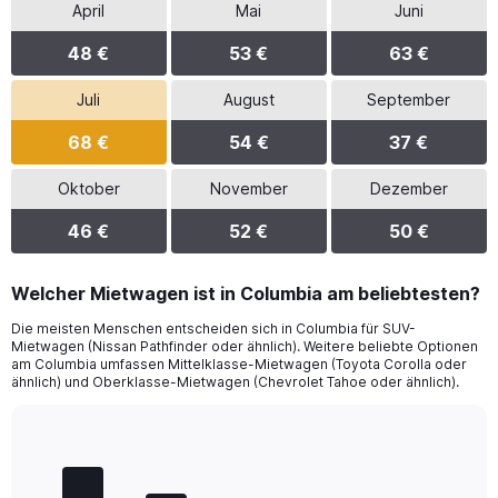
April
Mai
Juni
48 €
53 €
63 €
Juli
August
September
68 €
54 €
37 €
Oktober
November
Dezember
46 €
52 €
50 €
Welcher Mietwagen ist in Columbia am beliebtesten?
Die meisten Menschen entscheiden sich in Columbia für SUV-
Mietwagen (Nissan Pathfinder oder ähnlich). Weitere beliebte Optionen
am Columbia umfassen Mittelklasse-Mietwagen (Toyota Corolla oder
ähnlich) und Oberklasse-Mietwagen (Chevrolet Tahoe oder ähnlich).
Bar
Chart
graphic.
chart
with