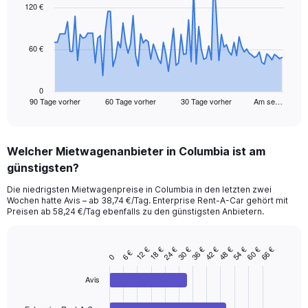
91
120 €
data
points.
60 €
The
chart
has
1
0
90 Tage vorher
60 Tage vorher
30 Tage vorher
Am se…
X
End
of
axis
interactive
displaying
chart
categories.
Welcher Mietwagenanbieter in Columbia ist am
Range:
günstigsten?
91
categories.
Die niedrigsten Mietwagenpreise in Columbia in den letzten zwei
The
Wochen hatte Avis – ab 38,74 €/Tag. Enterprise Rent-A-Car gehört mit
chart
Preisen ab 58,24 €/Tag ebenfalls zu den günstigsten Anbietern.
has
1
Y
48 €
30 €
12 €
60 €
42 €
24 €
54 €
36 €
18 €
66 €
6 €
Bar
Chart
0
axis
graphic.
chart
displaying
with
Avis
values.
4
Range:
bars.