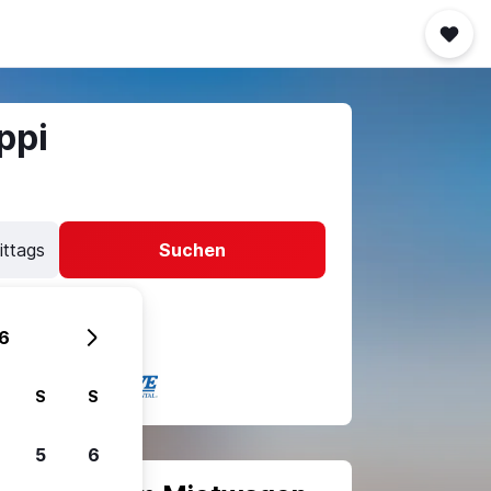
ppi
ittags
Suchen
6
S
S
5
6