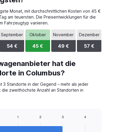
gste Monat, mit durchschnittlichen Kosten von 45 €
Tag am teuersten. Die Preisentwicklungen für die
m Fahrzeugtyp variieren.
September
Oktober
November
Dezember
54 €
45 €
49 €
57 €
wagenanbieter hat die
dorte in Columbus?
t 3 Standorte in der Gegend – mehr als jeder
t die zweithöchste Anzahl an Standorten in
1
2
3
4