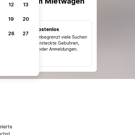
scheiden, um Mietwagen
12
13
19
20
Kostenlos
26
27
Trips
Nutze unbegrenzt viele Suchen
ohne versteckte Gebühren,
ch
Kosten oder Anmeldungen.
typ
mierte
chst.