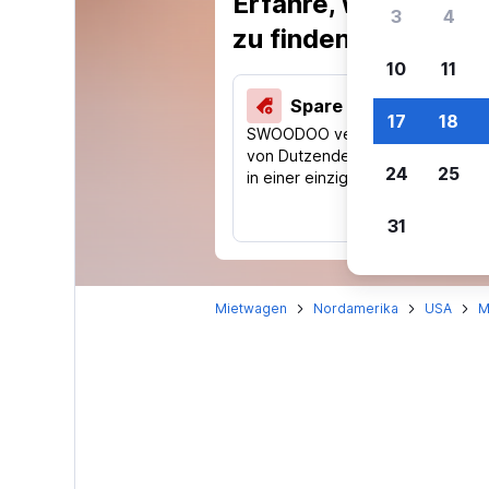
Erfahre, warum uns
3
4
zu finden.
10
11
Spare 40 % und mehr
17
18
SWOODOO vergleicht Preise
von Dutzenden Reise-Websites
24
25
in einer einzigen Suche.
31
Mietwagen
Nordamerika
USA
M