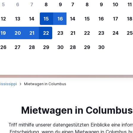
ere Reisenden sich für SWOODOO ent
5
6
7
8
9
7
8
9
10
11
12
13
14
15
16
14
15
16
17
18
Individuelle
Preisalarm
19
20
21
22
23
21
22
23
24
25
Anpassung von 
Lass dich benachrichtigen
,
Filtere deine
wenn Preise reduziert werden,
26
27
28
29
30
28
29
30
Mietwagenergebnisse na
um kein tolles Angebot zu
Anbieter, Preis, Fahrzeug
verpassen.
und mehr.
ississippi
Mietwagen in Columbus
Mietwagen in Columbus
Triff mithilfe unserer datengestützten Einblicke eine infor
Entscheidung, wenn du einen Mietwagen in Columbus bu