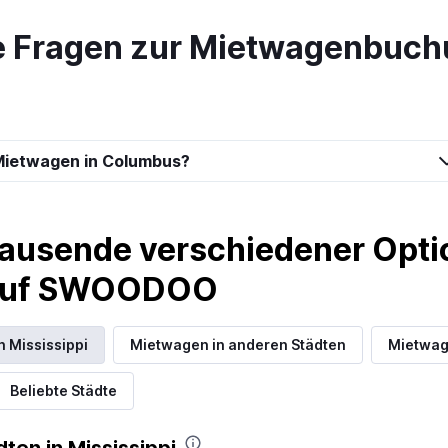
Preise prüfen
te Fragen zur Mietwagenbuch
Preise prüfen
Mietwagen in Columbus?
ausende verschiedener Optio
 auf SWOODOO
Preise prüfen
 Mississippi
Mietwagen in anderen Städten
Mietwag
Beliebte Städte
Preise prüfen