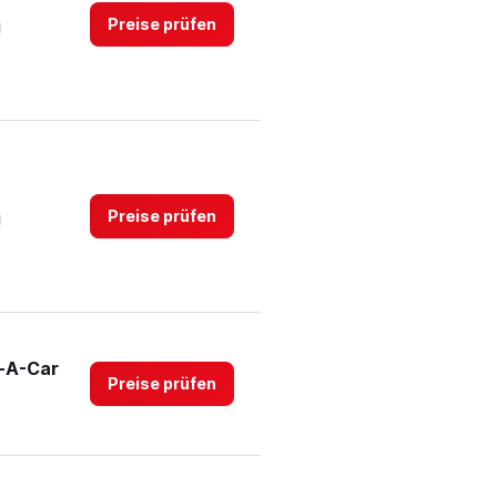
to
Preise prüfen
g
4.
Preise prüfen
g
t-A-Car
Preise prüfen