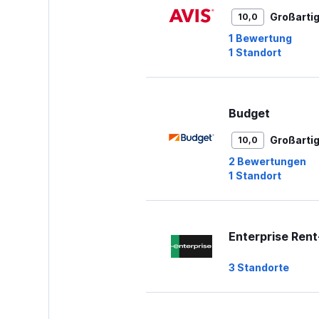
to
Großarti
10,0
45.
1 Bewertung
1 Standort
Budget
Großarti
10,0
2 Bewertungen
1 Standort
Enterprise Ren
3 Standorte