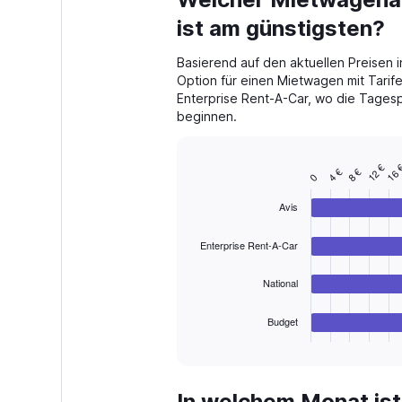
Range:
91
ist am günstigsten?
categories.
The
Basierend auf den aktuellen Preisen i
chart
Option für einen Mietwagen mit Tarif
has
Enterprise Rent-A-Car, wo die Tagesp
1
beginnen.
Y
axis
displaying
12 €
16 
values.
8 €
4 €
Bar
Chart
0
Range:
graphic.
chart
with
0
Avis
4
to
bars.
300.
Enterprise Rent-A-Car
The
chart
National
has
1
Budget
X
End
of
axis
interactive
displaying
chart
categories.
In welchem Monat is