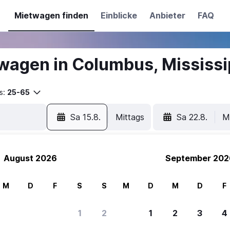
Mietwagen finden
Einblicke
Anbieter
FAQ
wagen in Columbus, Mississi
s:
25-65
Sa 15.8.
Mittags
Sa 22.8.
M
August 2026
September 202
M
D
F
S
S
M
D
M
D
F
1
2
1
2
3
4