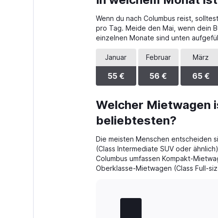
Range:
4
Wenn du nach Columbus reist, solltes
categories.
The
pro Tag. Meide den Mai, wenn dein Bud
chart
einzelnen Monate sind unten aufgefüh
has
1
Januar
Februar
März
Y
axis
55 €
56 €
65 €
displaying
values.
Range:
Welcher Mietwagen i
0
beliebtesten?
to
56.
Die meisten Menschen entscheiden s
(Class Intermediate SUV oder ähnlich
Columbus umfassen Kompakt-Mietwage
Oberklasse-Mietwagen (Class Full-siz
Bar
Chart
graphic.
chart
with