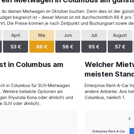
t du deinen Mietwagen im Oktober buchen. Denn dies ist der günsti
get begrenzt ist – dieser Monat ist mit durchschnittlich 66 € pro 
rt. Die Preise können je nach Zeitpunkt und Buchungsart sowie de
April
Mai
Juni
Juli
August
53 €
66 €
56 €
65 €
57 €
st in Columbus am
Welcher Miet
meisten Stan
ich in Columbus für SUV-Mietwagen
Enterprise Rent-A-Car ha
). Weitere beliebte Optionen am
andere Anbieter. Avis ha
n (Hyundai Kona oder ähnlich) und
Columbus, nämlich 1.
e SUV oder ähnlich).
0
Bar
Chart
graphic.
chart
Enterprise Rent-A-Car
with