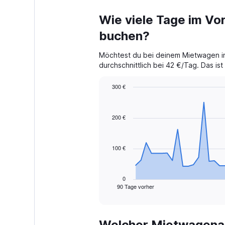
Wie viele Tage im Vo
buchen?
Möchtest du bei deinem Mietwagen in
durchschnittlich bei 42 €/Tag. Das is
300 €
Chart
Chart
graphic.
with
91
200 €
data
points.
100 €
The
chart
has
1
0
90 Tage vorher
X
End
of
axis
interactive
displaying
chart
categories.
Welcher Mietwagenan