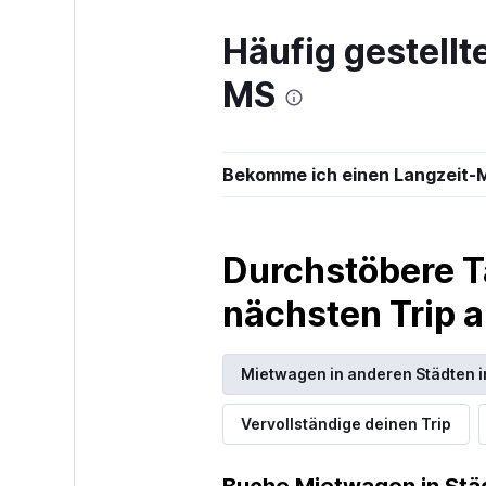
National
Häufig gestell
1 Standort
MS
Hertz
Bekomme ich einen Langzeit-
2 Standorte
Durchstöbere T
Easirent
nächsten Trip
1 Standort
Mietwagen in anderen Städten in
Vervollständige deinen Trip
U-Save
1 Standort