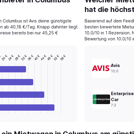
hat die höch
n Columbus ist Avis deine günstigste
Basierend auf dem Feed
en ab 40,18 €/Tag. Knapp dahinter liegt
besten bewertete Mietu
reise bereits bei nur 45,25 €
10.0/10 in 1 Rezension. N
Bewertung von 10.0/10 i
40 €
24 €
52 €
36 €
20 €
48 €
32 €
€
44 €
28 €
56 €
Avis
10.0
Enterprise
Car
7.3
t ein Mietwagen in Columbus am günst