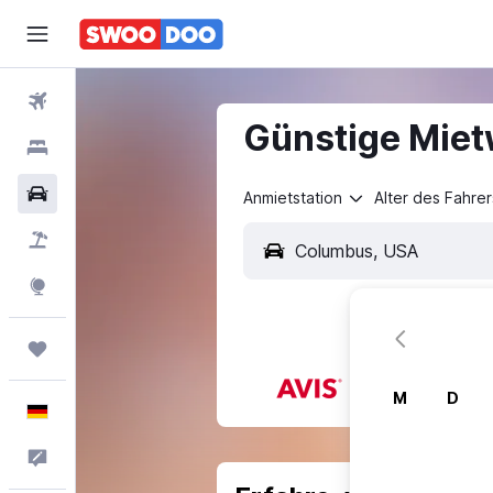
Flüge
Günstige Miet
Hotels
Mietwagen
Anmietstation
Alter des Fahrer
Pauschalreisen
Explore
Trips
M
D
Deutsch
Feedback