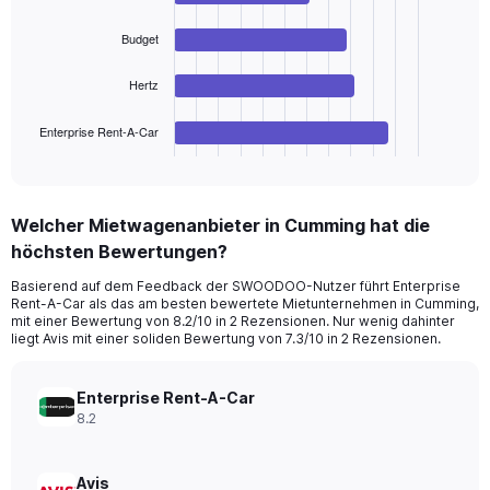
Range:
4
bars.
0
Budget
to
The
180.
chart
Hertz
has
1
Enterprise Rent-A-Car
X
End
of
axis
interactive
displaying
chart
categories.
Welcher Mietwagenanbieter in Cumming hat die
Range:
höchsten Bewertungen?
4
categories.
Basierend auf dem Feedback der SWOODOO-Nutzer führt Enterprise
The
Rent-A-Car als das am besten bewertete Mietunternehmen in Cumming,
chart
mit einer Bewertung von 8.2/10 in 2 Rezensionen. Nur wenig dahinter
has
liegt Avis mit einer soliden Bewertung von 7.3/10 in 2 Rezensionen.
1
Y
axis
Enterprise Rent-A-Car
displaying
8.2
values.
Range:
0
Avis