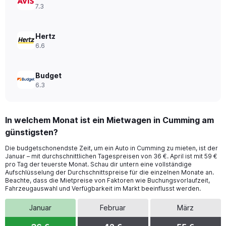
to
7.3
44.
Hertz
6.6
Budget
6.3
In welchem Monat ist ein Mietwagen in Cumming am
günstigsten?
Die budgetschonendste Zeit, um ein Auto in Cumming zu mieten, ist der
Januar – mit durchschnittlichen Tagespreisen von 36 €. April ist mit 59 €
pro Tag der teuerste Monat. Schau dir untern eine vollständige
Aufschlüsselung der Durchschnittspreise für die einzelnen Monate an.
Beachte, dass die Mietpreise von Faktoren wie Buchungsvorlaufzeit,
Fahrzeugauswahl und Verfügbarkeit im Markt beeinflusst werden.
Januar
Februar
März