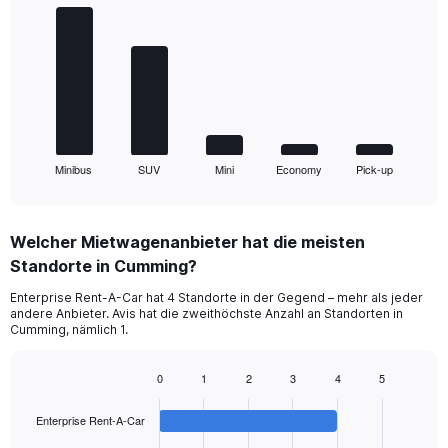
graphic.
chart
with
5
bars.
The
chart
has
1
Minibus
SUV
Mini
Economy
Pick-up
X
End
of
axis
interactive
displaying
chart
categories.
Welcher Mietwagenanbieter hat die meisten
Range:
Standorte in Cumming?
5
categories.
Enterprise Rent-A-Car hat 4 Standorte in der Gegend – mehr als jeder
The
andere Anbieter. Avis hat die zweithöchste Anzahl an Standorten in
chart
Cumming, nämlich 1.
has
1
0
1
2
3
4
5
Y
Bar
Chart
axis
graphic.
chart
displaying
Enterprise Rent-A-Car
with
values.
4