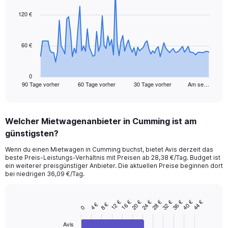
graphic.
with
91
120 €
data
points.
60 €
The
chart
has
1
0
90 Tage vorher
60 Tage vorher
30 Tage vorher
Am se…
X
End
of
axis
interactive
displaying
chart
categories.
Welcher Mietwagenanbieter in Cumming ist am
Range:
günstigsten?
91
categories.
Wenn du einen Mietwagen in Cumming buchst, bietet Avis derzeit das
The
beste Preis-Leistungs-Verhältnis mit Preisen ab 28,38 €/Tag. Budget ist
chart
ein weiterer preisgünstiger Anbieter. Die aktuellen Preise beginnen dort
has
bei niedrigen 36,09 €/Tag.
1
Y
axis
32 €
20 €
40 €
28 €
16 €
36 €
24 €
12 €
44 €
8 €
4 €
Bar
Chart
0
displaying
graphic.
chart
values.
with
Avis