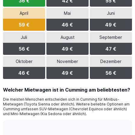
36 €
42 €
55 €
April
Mai
Juni
59 €
46 €
49 €
Juli
August
September
56 €
49 €
47 €
Oktober
November
Dezember
46 €
49 €
56 €
Welcher Mietwagen ist in Cumming am beliebtesten?
Die meisten Menschen entscheiden sich in Cumming für Minibus-
Mietwagen (Toyota Sienna oder ähnlich). Weitere beliebte Optionen am
Cumming umfassen SUV-Mietwagen (Chevrolet Equinox oder ähnlich)
und Mini-Mietwagen (Kia Sedona oder ähnlich).
Bar
Chart