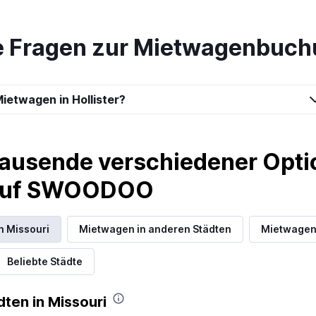
Preise prüfen
e Fragen zur Mietwagenbuchu
t-A-Car
ietwagen in Hollister?
Preise prüfen
ausende verschiedener Optio
 auf SWOODOO
on
Preise prüfen
n Missouri
Mietwagen in anderen Städten
Mietwagen
Beliebte Städte
ten in Missouri
r