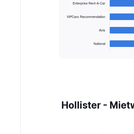
Enterprise Rent-A-Car
with
4
bars.
VIPCars Recommendation
The
Avis
chart
has
1
National
X
End
of
axis
interactive
displaying
chart
categories.
Range:
4
categories.
The
chart
has
Hollister - Mie
1
Y
axis
displaying
values.
Range: