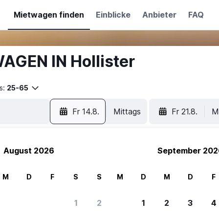
Mietwagen finden
Einblicke
Anbieter
FAQ
AGEN IN Hollister
s:
25-65
Fr 14.8.
Mittags
Fr 21.8.
M
August 2026
September 202
M
D
F
S
S
M
D
M
D
F
1
2
1
2
3
4