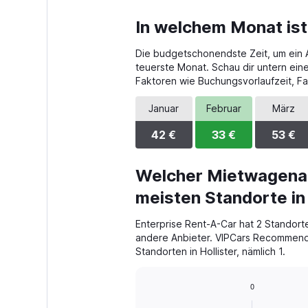
In welchem Monat ist
Die budgetschonendste Zeit, um ein Aut
teuerste Monat. Schau dir untern ein
Faktoren wie Buchungsvorlaufzeit, F
Januar
Februar
März
42 €
33 €
53 €
Welcher Mietwagenan
meisten Standorte in 
Enterprise Rent-A-Car hat 2 Standort
andere Anbieter. VIPCars Recommenda
Standorten in Hollister, nämlich 1.
0
Bar
Chart
graphic.
chart