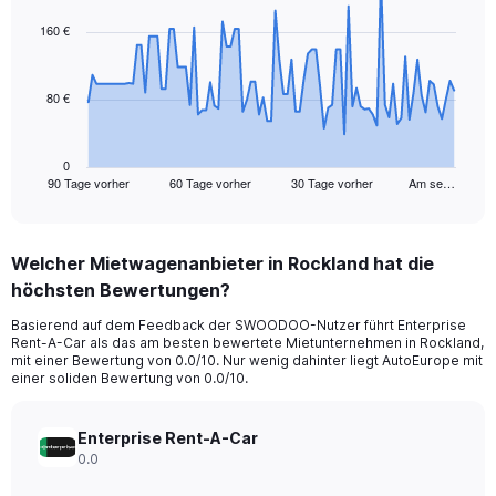
graphic.
with
91
160 €
data
points.
80 €
The
chart
has
1
0
90 Tage vorher
60 Tage vorher
30 Tage vorher
Am se…
X
End
of
axis
interactive
displaying
chart
categories.
Welcher Mietwagenanbieter in Rockland hat die
Range:
höchsten Bewertungen?
91
categories.
Basierend auf dem Feedback der SWOODOO-Nutzer führt Enterprise
The
Rent-A-Car als das am besten bewertete Mietunternehmen in Rockland,
chart
mit einer Bewertung von 0.0/10. Nur wenig dahinter liegt AutoEurope mit
has
einer soliden Bewertung von 0.0/10.
1
Y
axis
Enterprise Rent-A-Car
displaying
0.0
values.