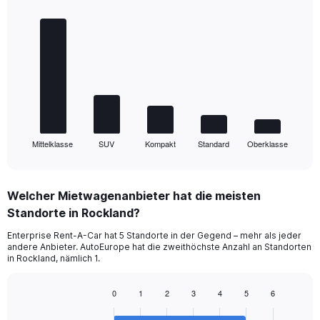
Bar
Chart
graphic.
chart
with
5
bars.
The
chart
has
1
Mittelklasse
SUV
Kompakt
Standard
Oberklasse
X
End
of
axis
interactive
displaying
chart
categories.
Welcher Mietwagenanbieter hat die meisten
Range:
Standorte in Rockland?
5
categories.
Enterprise Rent-A-Car hat 5 Standorte in der Gegend – mehr als jeder
The
andere Anbieter. AutoEurope hat die zweithöchste Anzahl an Standorten
chart
in Rockland, nämlich 1.
has
1
0
1
2
3
4
5
6
Y
Bar
Chart
axis
graphic.
chart