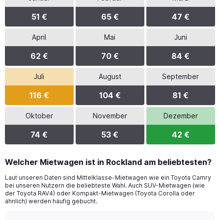
51 €
65 €
47 €
April
Mai
Juni
62 €
70 €
84 €
Juli
August
September
116 €
104 €
81 €
Oktober
November
Dezember
74 €
53 €
42 €
Welcher Mietwagen ist in Rockland am beliebtesten?
Laut unseren Daten sind Mittelklasse-Mietwagen wie ein Toyota Camry
bei unseren Nutzern die beliebteste Wahl. Auch SUV-Mietwagen (wie
der Toyota RAV4) oder Kompakt-Mietwagen (Toyota Corolla oder
ähnlich) werden häufig gebucht.