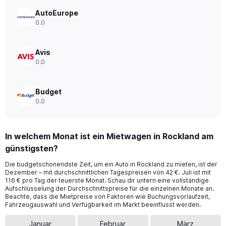
Range:
0
AutoEurope
to
0.0
240.
Avis
0.0
Budget
0.0
In welchem Monat ist ein Mietwagen in Rockland am
günstigsten?
Die budgetschonendste Zeit, um ein Auto in Rockland zu mieten, ist der
Dezember – mit durchschnittlichen Tagespreisen von 42 €. Juli ist mit
116 € pro Tag der teuerste Monat. Schau dir untern eine vollständige
Aufschlüsselung der Durchschnittspreise für die einzelnen Monate an.
Beachte, dass die Mietpreise von Faktoren wie Buchungsvorlaufzeit,
Fahrzeugauswahl und Verfügbarkeit im Markt beeinflusst werden.
Januar
Februar
März