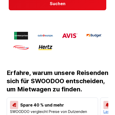
Suchen
Erfahre, warum unsere Reisenden
sich für SWOODOO entscheiden,
um Mietwagen zu finden.
Spare 40 % und mehr
SWOODOO vergleicht Preise von Dutzenden
Lass d