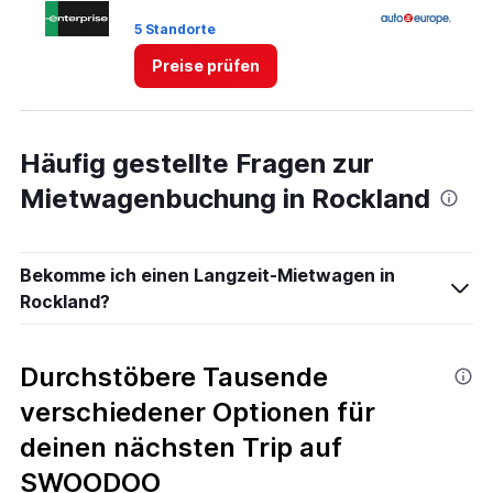
0
5 Standorte
1 
to
6.
Preise prüfen
Häufig gestellte Fragen zur
Mietwagenbuchung in Rockland
Bekomme ich einen Langzeit-Mietwagen in
Rockland?
Durchstöbere Tausende
verschiedener Optionen für
deinen nächsten Trip auf
SWOODOO