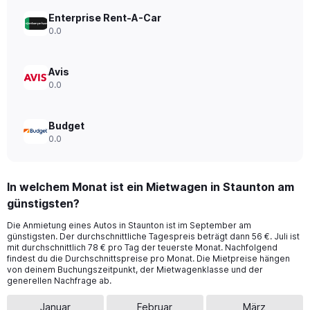
Range:
0
Enterprise Rent-A-Car
to
0.0
300.
Avis
0.0
Budget
0.0
In welchem Monat ist ein Mietwagen in Staunton am
günstigsten?
Die Anmietung eines Autos in Staunton ist im September am
günstigsten. Der durchschnittliche Tagespreis beträgt dann 56 €. Juli ist
mit durchschnittlich 78 € pro Tag der teuerste Monat. Nachfolgend
findest du die Durchschnittspreise pro Monat. Die Mietpreise hängen
von deinem Buchungszeitpunkt, der Mietwagenklasse und der
generellen Nachfrage ab.
Januar
Februar
März