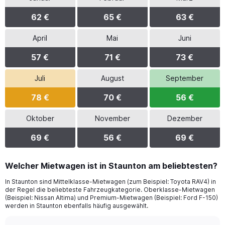
62 €
65 €
63 €
April
Mai
Juni
57 €
71 €
73 €
Juli
August
September
78 €
70 €
56 €
Oktober
November
Dezember
69 €
56 €
69 €
Welcher Mietwagen ist in Staunton am beliebtesten?
In Staunton sind Mittelklasse-Mietwagen (zum Beispiel: Toyota RAV4) in
der Regel die beliebteste Fahrzeugkategorie. Oberklasse-Mietwagen
(Beispiel: Nissan Altima) und Premium-Mietwagen (Beispiel: Ford F-150)
werden in Staunton ebenfalls häufig ausgewählt.