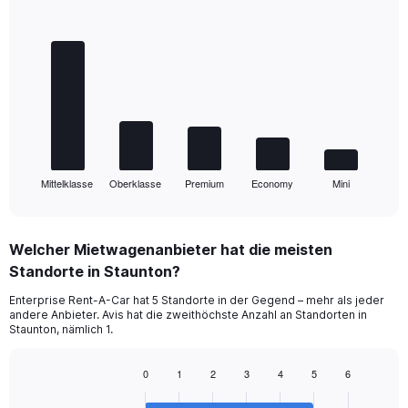
Bar
Chart
graphic.
chart
with
5
bars.
The
chart
has
1
Mittelklasse
Oberklasse
Premium
Economy
Mini
X
End
of
axis
interactive
displaying
chart
categories.
Welcher Mietwagenanbieter hat die meisten
Range:
Standorte in Staunton?
5
categories.
Enterprise Rent-A-Car hat 5 Standorte in der Gegend – mehr als jeder
The
andere Anbieter. Avis hat die zweithöchste Anzahl an Standorten in
chart
Staunton, nämlich 1.
has
1
0
1
2
3
4
5
6
Y
Bar
Chart
axis
graphic.
chart