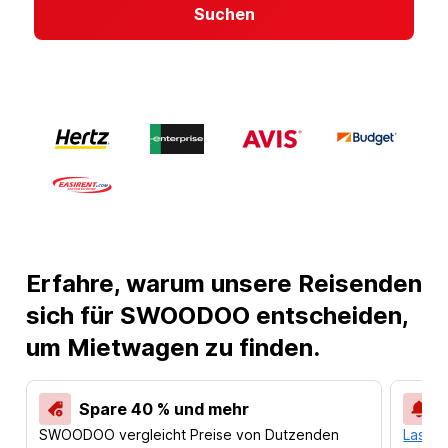
Suchen
Erfahre, warum unsere Reisenden
sich für SWOODOO entscheiden,
um Mietwagen zu finden.
Spare 40 % und mehr
SWOODOO vergleicht Preise von Dutzenden
Lass d