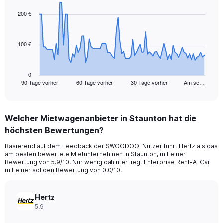
graphic.
with
91
200 €
data
points.
100 €
The
chart
has
1
0
90 Tage vorher
60 Tage vorher
30 Tage vorher
Am se…
X
End
of
axis
interactive
displaying
chart
categories.
Welcher Mietwagenanbieter in Staunton hat die
Range:
höchsten Bewertungen?
91
categories.
Basierend auf dem Feedback der SWOODOO-Nutzer führt Hertz als das
The
am besten bewertete Mietunternehmen in Staunton, mit einer
chart
Bewertung von 5.9/10. Nur wenig dahinter liegt Enterprise Rent-A-Car
has
mit einer soliden Bewertung von 0.0/10.
1
Y
axis
Hertz
displaying
5.9
values.