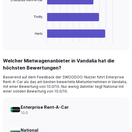
Range:
3
bars.
0
to
Thrifty
The
240.
chart
has
Hertz
1
X
End
of
axis
interactive
displaying
chart
categories.
Welcher Mietwagenanbieter in Vandalia hat die
Range:
höchsten Bewertungen?
3
categories.
Basierend auf dem Feedback der SWOODOO-Nutzer führt Enterprise
The
Rent-A-Car als das am besten bewertete Mietunternehmen in Vandalia,
chart
mit einer Bewertung von 10.0/10. Nur wenig dahinter liegt National mit
has
einer soliden Bewertung von 10.0/10.
1
Y
axis
Enterprise Rent-A-Car
displaying
10.0
values.
Range:
0
National