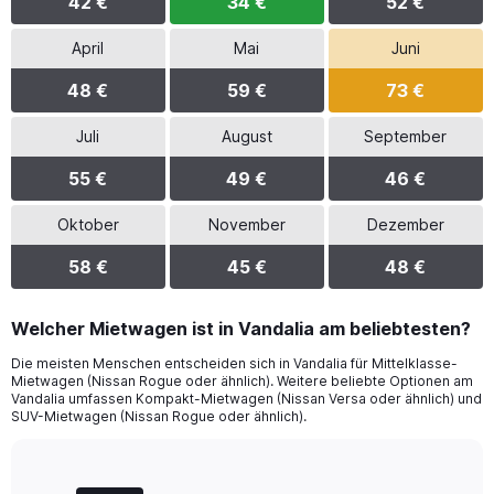
42 €
34 €
52 €
April
Mai
Juni
48 €
59 €
73 €
Juli
August
September
55 €
49 €
46 €
Oktober
November
Dezember
58 €
45 €
48 €
Welcher Mietwagen ist in Vandalia am beliebtesten?
Die meisten Menschen entscheiden sich in Vandalia für Mittelklasse-
Mietwagen (Nissan Rogue oder ähnlich). Weitere beliebte Optionen am
Vandalia umfassen Kompakt-Mietwagen (Nissan Versa oder ähnlich) und
SUV-Mietwagen (Nissan Rogue oder ähnlich).
Bar
Chart