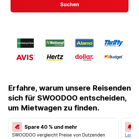
Suchen
Erfahre, warum unsere Reisenden
sich für SWOODOO entscheiden,
um Mietwagen zu finden.
Spare 40 % und mehr
SWOODOO vergleicht Preise von Dutzenden
Lass d