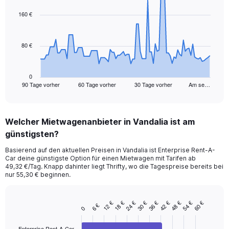
graphic.
with
91
160 €
data
points.
80 €
The
chart
has
1
0
90 Tage vorher
60 Tage vorher
30 Tage vorher
Am se…
X
End
of
axis
interactive
displaying
chart
categories.
Welcher Mietwagenanbieter in Vandalia ist am
Range:
günstigsten?
91
categories.
Basierend auf den aktuellen Preisen in Vandalia ist Enterprise Rent-A-
The
Car deine günstigste Option für einen Mietwagen mit Tarifen ab
chart
49,32 €/Tag. Knapp dahinter liegt Thrifty, wo die Tagespreise bereits bei
has
nur 55,30 € beginnen.
1
Y
axis
24 €
54 €
18 €
48 €
12 €
42 €
36 €
30 €
60 €
6 €
Bar
Chart
0
displaying
graphic.
chart
values.
with
Enterprise Rent-A-Car