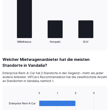
graphic.
chart
with
3
bars.
The
chart
has
1
Mittelklasse
Kompakt
SUV
X
End
of
axis
interactive
displaying
chart
categories.
Welcher Mietwagenanbieter hat die meisten
Range:
Standorte in Vandalia?
3
categories.
Enterprise Rent-A-Car hat 2 Standorte in der Gegend – mehr als jeder
The
andere Anbieter. VIPCars Recommendation hat die zweithöchste Anzahl
chart
an Standorten in Vandalia, nämlich 1.
has
1
0
1
2
3
Y
Bar
Chart
axis
graphic.
chart
displaying
Enterprise Rent-A-Car
with
values.
4