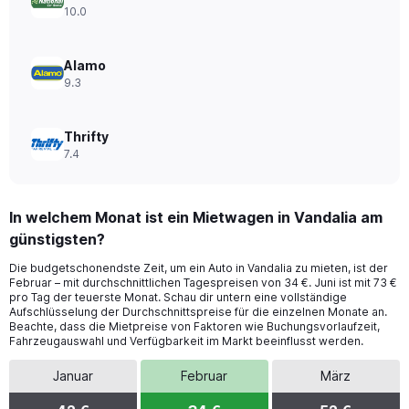
to
10.0
60.
Alamo
9.3
Thrifty
7.4
In welchem Monat ist ein Mietwagen in Vandalia am
günstigsten?
Die budgetschonendste Zeit, um ein Auto in Vandalia zu mieten, ist der
Februar – mit durchschnittlichen Tagespreisen von 34 €. Juni ist mit 73 €
pro Tag der teuerste Monat. Schau dir untern eine vollständige
Aufschlüsselung der Durchschnittspreise für die einzelnen Monate an.
Beachte, dass die Mietpreise von Faktoren wie Buchungsvorlaufzeit,
Fahrzeugauswahl und Verfügbarkeit im Markt beeinflusst werden.
Januar
Februar
März