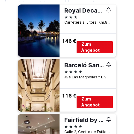
Royal Decameron Salinitas
3 Sterne
Carretera al Litoral Km.84, Acajutla, El Salvador
146 €
Zum
Angebot
Barceló San Salvador
4 Sterne
Ave Las Magnolias Y Blvd Del Hipodromo, San Salvador, El Salvador
116 €
Zum
Angebot
Fairfield by Marriott San Salvador
4 Sterne
Calle 2, Centro de Estilo de Vida La Gran Via, San Salvador, El Salvador