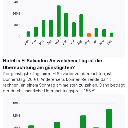
240 €
Bar
Chart
graphic.
chart
160 €
with
12
80 €
bars.
0
Das
Jan
Feb
Mrz
Apr
Mai
Jun
Jul
Aug
Sep
Okt
Nov
Dez
folgende
End
of
Diagramm
interactive
zeigt
chart
den
Hotel in El Salvador: An welchem Tag ist die
durchschnittlichen
Übernachtung am günstigsten?
Zimmerpreis
Der günstigste Tag, um in El Salvador zu übernachten, ist
im
Donnerstag (26 €). Andererseits können Reisende damit
jeweiligen
rechnen, an einem Sonntag am meisten zu zahlen. Dann beträgt
Monat
der durchschnittliche Übernachtungspreis 155 €.
an.
Das
Diagramm
180 €
hat
Bar
Chart
1
graphic.
chart
120 €
with
X-
7
Achse,
60 €
bars.