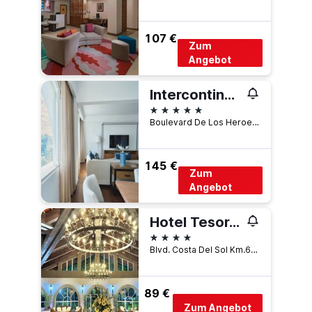
107 €
Zum
Angebot
Intercontinental Hotels San Salvador-Metrocentro Mall By IHG
5 Sterne
Boulevard De Los Heroes And,Avenida Sisimiles, San Salvador, El Salvador
145 €
Zum
Angebot
Hotel Tesoro Beach
4 Sterne
Blvd. Costa Del Sol Km.65 1/2, La Herradura, El Salvador
89 €
Zum Angebot