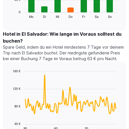
die
die
Das
0
Monate
folgende
Mo
Di
Mi
Do
Fr
Sa
So
End
anzeigt.
of
Diagramm
Das
interactive
zeigt
chart
Diagramm
den
Hotel in El Salvador: Wie lange im Voraus solltest du
hat
durchschnittlichen
1
buchen?
Preis
Y-
Spare Geld, indem du ein Hotel mindestens 7 Tage vor deinem
eines
Achse,
Trip nach El Salvador buchst. Der niedrigste gefundene Preis
Zimmers
die
bei einer Buchung 7 Tage im Voraus betrug 63 € pro Nacht.
für
den
den
durchschnittlichen
jeweiligen
160 €
Zimmerpreis
Wochentag.
Line
anzeigt.
Chart
Das
graphic.
chart
with
Diagramm
120 €
90
hat
data
1
points.
X-
80 €
Achse,
Das
die
folgende
die
Diagramm
40 €
Wochentage
zeigt,
90
60
30
End