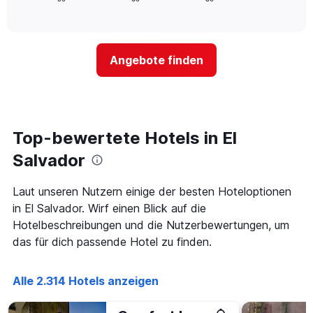
anzeigt.
of
wie
Das
interactive
sich
chart
Diagramm
der
hat
Preis
1
Angebote finden
für
Y-
ein
Achse,
Zimmer
die
ändert,
den
je
durchschnittlichen
näher
Top-bewertete Hotels in El
Zimmerpreis
das
anzeigt.
Aufenthaltsdatum
Salvador
rückt.
Das
Laut unseren Nutzern einige der besten Hoteloptionen
Diagramm
in El Salvador. Wirf einen Blick auf die
hat
1
Hotelbeschreibungen und die Nutzerbewertungen, um
X-
das für dich passende Hotel zu finden.
Achse,
die
die
Alle 2.314 Hotels anzeigen
Anzahl
der