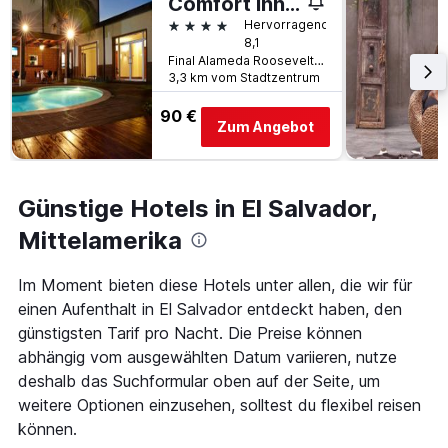
Comfort Inn Real San Miguel
Tage
vor
4 Sterne
Hervorragend
dem
8,1
Aufenthalt
Final Alameda Roosevelt Y Ca, San Miguel, El Salvador
3,3 km vom Stadtzentrum
anzeigt
Das
90 €
Diagramm
Zum Angebot
hat
1
Y-
Achse,
Günstige Hotels in El Salvador,
die
den
Mittelamerika
durchschnittlichen
Zimmerpreis
Im Moment bieten diese Hotels unter allen, die wir für
anzeigt
einen Aufenthalt in El Salvador entdeckt haben, den
günstigsten Tarif pro Nacht. Die Preise können
abhängig vom ausgewählten Datum variieren, nutze
deshalb das Suchformular oben auf der Seite, um
weitere Optionen einzusehen, solltest du flexibel reisen
können.