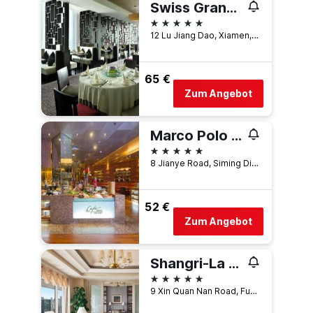
Swiss Grand Xiamen
5 Sterne
12 Lu Jiang Dao, Xiamen, China
65 €
Zum Angebot
Marco Polo Xiamen
5 Sterne
8 Jianye Road, Siming District, Xiamen, China
52 €
Zum Angebot
Shangri-La Fuzhou
5 Sterne
9 Xin Quan Nan Road, Fuzhou, China