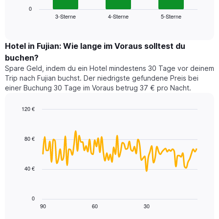
die
zeigt
0
die
3-Sterne
4-Sterne
5-Sterne
den
End
Hotelkategorien
of
durchschnittlichen
nach
interactive
Zimmerpreis
chart
Sternen
für
Hotel in Fujian: Wie lange im Voraus solltest du
anzeigt
dieses
buchen?
Das
Wochenende
Diagramm
Spare Geld, indem du ein Hotel mindestens 30 Tage vor deinem
in
hat
Trip nach Fujian buchst. Der niedrigste gefundene Preis bei
den
1
einer Buchung 30 Tage im Voraus betrug 37 € pro Nacht.
letzten
Y-
3
Achse,
120 €
Tagen,
die
aggregiert
Line
Chart
den
graphic.
chart
nach
durchschnittlichen
with
Sternebewertung.
80 €
Zimmerpreis
90
Das
für
data
Diagramm
points.
heute
hat
40 €
Nacht
1
Das
in
X-
folgende
den
Achse,
Diagramm
letzten
0
die
zeigt,
3
90
60
30
End
die
of
wie
Tagen
interactive