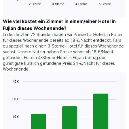
Das
2-Sterne
3-Sterne
4-Sterne
5-Sterne
den
End
Diagramm
of
durchschnittlichen
hat
interactive
Zimmerpreis,
chart
1
der
Wie viel kostet ein Zimmer in einem/einer Hotel in
Y-
für
Achse,
Fujian dieses Wochenende?
heute
die
In den letzten 72 Stunden haben wir Preise für Hotels in Fujian
Nacht
den
für dieses Wochenende bereits ab 18 €/Nacht entdeckt. Falls
in
durchschnittlichen
du speziell nach einem 3-Sterne-Hotel für dieses Wochenende
den
Zimmerpreis
suchst: Unsere Nutzer haben Preise schon ab 18 €/Nacht
letzten
anzeigt.
gefunden. Für ein 4-Sterne-Hotel in Fujian betrug der
3
günstigste kürzlich gefundene Preis 24 €/Nacht für dieses
Tagen
Wochenende.
gefunden
wurde,
aggregiert
45 €
nach
Bar
Chart
Sternebewertung.
graphic.
chart
with
Das
30 €
3
Diagramm
bars.
hat
1
15 €
Das
X-
folgende
Achse,
Diagramm