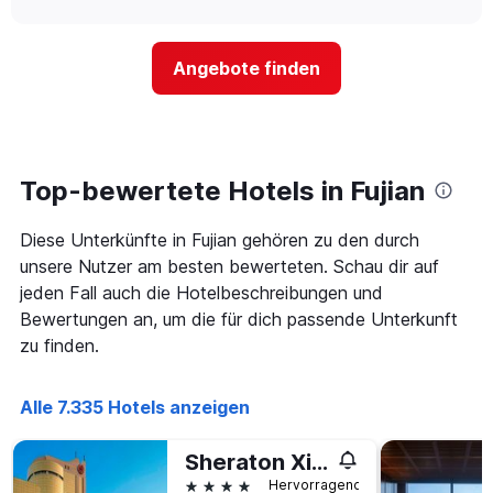
Hotelkategorien
sich
anzeigt.
chart
nach
der
Sternen
Preis
Angebote finden
anzeigt
für
Das
ein
Diagramm
Zimmer
hat
ändert,
1
je
Y-
näher
Top-bewertete Hotels in Fujian
Achse,
das
die
Aufenthaltsdatum
den
Diese Unterkünfte in Fujian gehören zu den durch
rückt.
durchschnittlichen
Das
unsere Nutzer am besten bewerteten. Schau dir auf
Zimmerpreis
Diagramm
jeden Fall auch die Hotelbeschreibungen und
an
hat
Bewertungen an, um die für dich passende Unterkunft
diesem
1
Wochenende
zu finden.
X-
anzeigt,
Achse,
der
die
in
Alle 7.335 Hotels anzeigen
die
den
Anzahl
letzten
der
Sheraton Xiamen Hotel
3
Tage
4 Sterne
Tagen
Hervorragend
vor