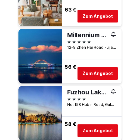
63 €
Zum Angebot
Millennium Harbourview Hotel Xiamen
5 Sterne
12-8 Zhen Hai Road Fujian, Xiamen, China
56 €
Zum Angebot
Fuzhou Lakeside Hotel
4 Sterne
No. 158 Hubin Road, Gulou District, Fuzhou, China
58 €
Zum Angebot