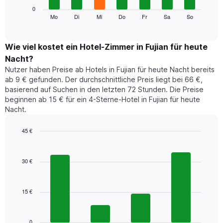
die
Das
0
Monate
folgende
Mo
Di
Mi
Do
Fr
Sa
So
End
anzeigt.
of
Diagramm
Das
interactive
zeigt
chart
Diagramm
den
Wie viel kostet ein Hotel-Zimmer in Fujian für heute
hat
durchschnittlichen
1
Nacht?
Preis
Y-
Nutzer haben Preise ab Hotels in Fujian für heute Nacht bereits
eines
Achse,
ab 9 € gefunden. Der durchschnittliche Preis liegt bei 66 €,
Zimmers
die
basierend auf Suchen in den letzten 72 Stunden. Die Preise
für
den
beginnen ab 15 € für ein 4-Sterne-Hotel in Fujian für heute
den
durchschnittlichen
Nacht.
jeweiligen
Zimmerpreis
Wochentag.
anzeigt.
Das
45 €
Diagramm
Bar
Chart
hat
graphic.
chart
1
with
30 €
4
X-
bars.
Achse,
die
15 €
Das
die
folgende
Wochentage
Diagramm
anzeigt.
zeigt
0