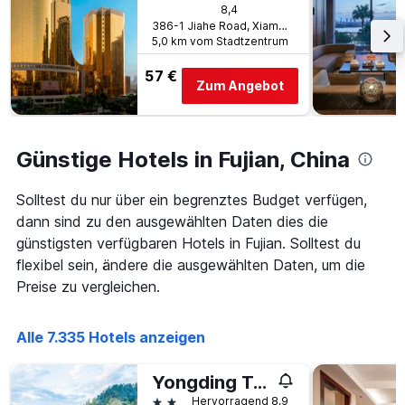
8,4
gefunden
dem
386-1 Jiahe Road, Xiamen, China
wurde.
Aufenthalt
5,0 km vom Stadtzentrum
anzeigt
Das
57 €
Diagramm
Zum Angebot
hat
1
Y-
Achse,
Günstige Hotels in Fujian, China
die
den
Solltest du nur über ein begrenztes Budget verfügen,
durchschnittlichen
dann sind zu den ausgewählten Daten dies die
Zimmerpreis
anzeigt
günstigsten verfügbaren Hotels in Fujian. Solltest du
flexibel sein, ändere die ausgewählten Daten, um die
Preise zu vergleichen.
Alle 7.335 Hotels anzeigen
Yongding Tulou Mengtian Inn
2 Sterne
Hervorragend 8,9