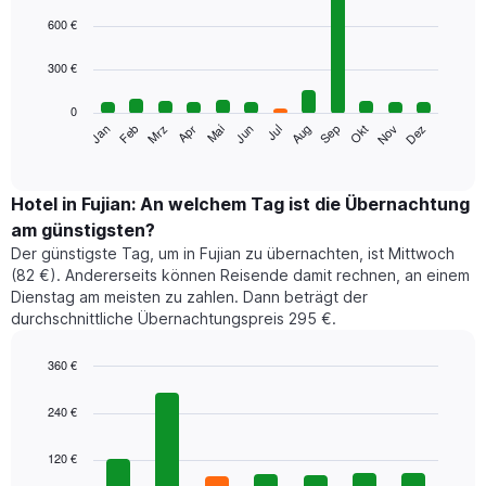
Bar
Chart
graphic.
chart
600 €
with
12
300 €
bars.
0
Das
Jan
Feb
Mrz
Apr
Mai
Jun
Jul
Aug
Sep
Okt
Nov
Dez
folgende
End
of
Diagramm
interactive
zeigt
chart
den
Hotel in Fujian: An welchem Tag ist die Übernachtung
durchschnittlichen
am günstigsten?
Zimmerpreis
Der günstigste Tag, um in Fujian zu übernachten, ist Mittwoch
im
(82 €). Andererseits können Reisende damit rechnen, an einem
jeweiligen
Dienstag am meisten zu zahlen. Dann beträgt der
Monat
durchschnittliche Übernachtungspreis 295 €.
an.
Das
Diagramm
360 €
hat
Bar
Chart
1
graphic.
chart
240 €
with
X-
7
Achse,
120 €
bars.
die