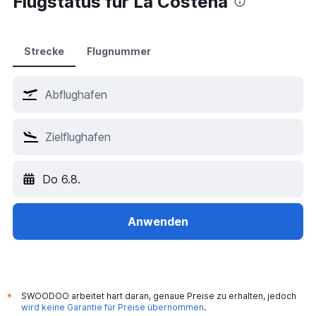
Flugstatus für La Costena
Hotels in Hamburg
Hotels in Palma de Mallorca
Hotels in Amsterdam
Strecke
Flugnummer
Hotels in Berlin
Hotels in London
Hotels in Paris
Hotels in Köln
Hotels in München
Hotels in Istanbul
Do 6.8.
Hotels in Świnoujście
Hotels in Dubai
Hotels in Prag
Anwenden
SWOODOO arbeitet hart daran, genaue Preise zu erhalten, jedoch
*
wird keine Garantie für Preise übernommen
.