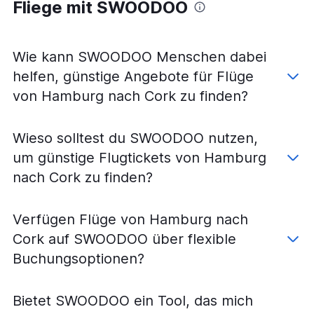
Fliege mit SWOODOO
Flüge von Karlsruhe nach Dublin
Flüge von München nach Shannon
Flüge von Hannover nach Cork
Wie kann SWOODOO Menschen dabei
Flüge von Frankfurt am Main nach Knock
helfen, günstige Angebote für Flüge
Flüge von Köln nach Cork
von Hamburg nach Cork zu finden?
Flüge von Hannover nach Shannon
Flüge von Nürnberg nach Cork
Wieso solltest du SWOODOO nutzen,
Flüge von Friedrichshafen nach Dublin
um günstige Flugtickets von Hamburg
Flüge von Stuttgart nach Cork
nach Cork zu finden?
Flüge von Erfurt nach Dublin
Flüge von Stuttgart nach Shannon
Verfügen Flüge von Hamburg nach
Flüge von Bremen nach Cork
Cork auf SWOODOO über flexible
Flüge von Dortmund nach Knock
Buchungsoptionen?
Flüge von Berlin nach Milltown (Kerry)
Flüge von Berlin nach Knock
Bietet SWOODOO ein Tool, das mich
Flüge von Saarbrücken nach Dublin