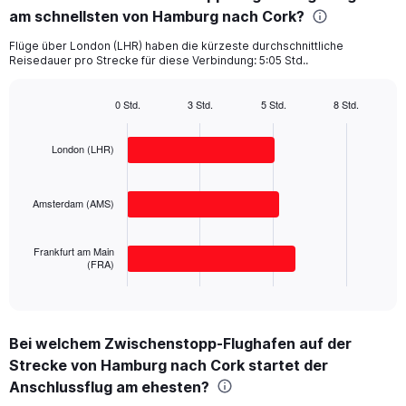
am schnellsten von Hamburg nach Cork?
3
categories.
Flüge über London (LHR) haben die kürzeste durchschnittliche
The
Reisedauer pro Strecke für diese Verbindung: 5:05 Std..
chart
has
1
0 Std.
3 Std.
5 Std.
8 Std.
Bar
Y
Chart
graphic.
chart
axis
with
London (LHR)
displaying
3
values.
bars.
Range:
Amsterdam (AMS)
0
The
to
chart
500.
has
Frankfurt am Main
1
(FRA)
X
End
of
axis
interactive
displaying
chart
categories.
Bei welchem Zwischenstopp-Flughafen auf der
Range:
Strecke von Hamburg nach Cork startet der
3
categories.
Anschlussflug am ehesten?
The