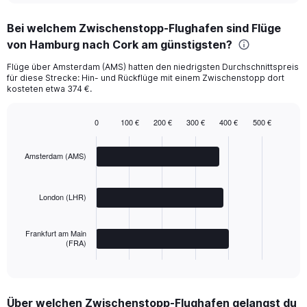
chart
Bei welchem Zwischenstopp-Flughafen sind Flüge
von Hamburg nach Cork am günstigsten?
Flüge über Amsterdam (AMS) hatten den niedrigsten Durchschnittspreis
für diese Strecke: Hin- und Rückflüge mit einem Zwischenstopp dort
kosteten etwa 374 €.
0
100 €
200 €
300 €
400 €
500 €
Bar
Chart
graphic.
chart
with
Amsterdam (AMS)
3
bars.
London (LHR)
The
chart
has
Frankfurt am Main
1
(FRA)
X
End
of
axis
interactive
displaying
chart
categories.
Über welchen Zwischenstopp-Flughafen gelangst du
Range: