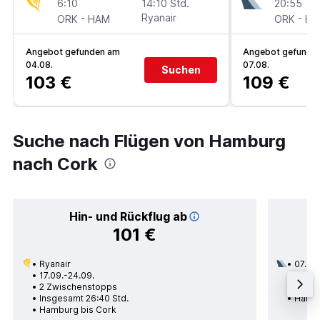
6:10
14:10 Std.
20:55
-
Ryanair
-
ORK
HAM
ORK
HA
Angebot gefunden am
Angebot gefunde
04.08.
07.08.
Suchen
103 €
109 €
Suche nach Flügen von Hamburg
nach Cork
Hin- und Rückflug ab
101 €
Ryanair
07.09.
17.09.-24.09.
3 Zwi
2 Zwischenstopps
Insge
Insgesamt 26:40 Std.
Hambu
Hamburg bis Cork