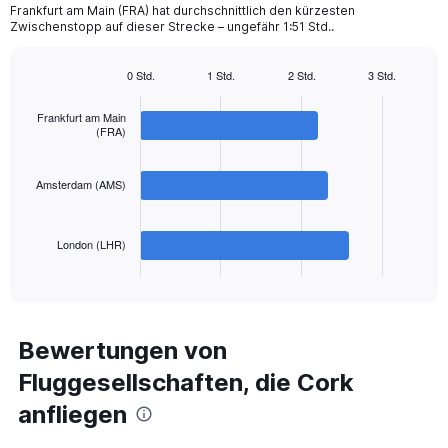
chart
Frankfurt am Main (FRA) hat durchschnittlich den kürzesten
Zwischenstopp auf dieser Strecke – ungefähr 1:51 Std..
has
1
Y
0 Std.
1 Std.
2 Std.
3 Std.
axis
Bar
Chart
displaying
graphic.
chart
Frankfurt am Main
with
values.
(FRA)
3
Range:
bars.
0
to
Amsterdam (AMS)
The
450.
chart
has
London (LHR)
1
X
End
of
axis
interactive
displaying
chart
categories.
Range:
Bewertungen von
3
Fluggesellschaften, die Cork
categories.
The
anfliegen
chart
has