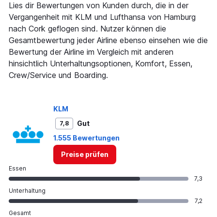
1
Lies dir Bewertungen von Kunden durch, die in der
Y
Vergangenheit mit KLM und Lufthansa von Hamburg
axis
nach Cork geflogen sind. Nutzer können die
displaying
Gesamtbewertung jeder Airline ebenso einsehen wie die
values.
Range:
Bewertung der Airline im Vergleich mit anderen
0
hinsichtlich Unterhaltungsoptionen, Komfort, Essen,
to
Crew/Service und Boarding.
150.
KLM
Gut
7,8
1.555 Bewertungen
Preise prüfen
Essen
7,3
Unterhaltung
7,2
Gesamt