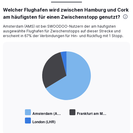
Welcher Flughafen wird zwischen Hamburg und Cork
am häufigsten für einen Zwischenstopp genutzt?
Amsterdam (AMS) ist bei SWOODOO-Nutzern der am häufigsten
ausgewählte Flughafen für Zwischenstopps auf dieser Strecke und
erscheint in 67% der Verbindungen für Hin- und Rückflug mit 1 Stopp.
Pie
Chart
graphic.
chart
with
3
slices.
Amsterdam (A…
Frankfurt am M…
London (LHR)
End
of
interactive