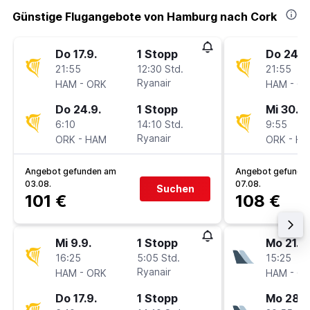
Günstige Flugangebote von Hamburg nach Cork
Do 17.9.
1 Stopp
Do 24.9
21:55
12:30 Std.
21:55
-
Ryanair
-
HAM
ORK
HAM
O
Do 24.9.
1 Stopp
Mi 30.9.
6:10
14:10 Std.
9:55
-
Ryanair
-
ORK
HAM
ORK
HA
Angebot gefunden am
Angebot gefunde
03.08.
07.08.
Suchen
101 €
108 €
Mi 9.9.
1 Stopp
Mo 21.9.
16:25
5:05 Std.
15:25
-
Ryanair
-
HAM
ORK
HAM
O
Do 17.9.
1 Stopp
Mo 28.9