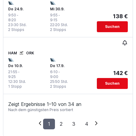
Do 24.9.
Mi 30.9.
9:50
-
9:55
-
138 €
8:20
9:15
23:30 Std.
22:20 Std.
Suchen
2 Stopps
2 Stopps
HAM
ORK
Do 10.9.
Do 17.9.
21:55
-
6:10
-
142 €
9:25
9:00
12:30 Std.
25:50 Std.
Suchen
1 Stopp
2 Stopps
Zeigt Ergebnisse 1–10 von 34 an
Nach dem günstigsten Preis sortiert
1
2
3
4