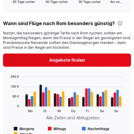
90 Tage vorher
60 Tage vorher
30 Tage vorher
Am se…
X
End
of
axis
interactive
displaying
chart
categories.
Wann sind Flüge nach Rom besonders günstig?
Range:
91
Nutzer, die besonders günstige Tarife nach Rom suchen, sollten am
categories.
Montagmittag fliegen, wenn die Preise in der Regel am günstigsten sind.
The
Preisbewusste Reisende sollten den Dienstagmorgen meiden – dann
chart
sind Preise in der Regel am höchsten.
has
1
Angebote finden
Y
axis
displaying
240 €
values.
Bar
Chart
160 €
Range:
graphic.
chart
with
0
80 €
4
to
data
300.
0
series.
Mo
Di
Mi
Do
Fr
Sa
So
Alle Zeiten sind Abflugzeiten.
The
chart
Morgens
Mittags
Nachmittags
has
Abends