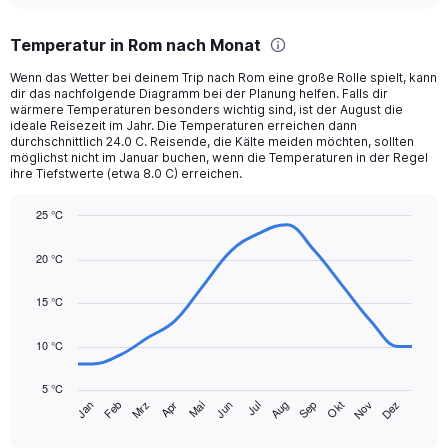
displaying
chart
categories.
Temperatur in Rom nach Monat
Range:
12
Wenn das Wetter bei deinem Trip nach Rom eine große Rolle spielt, kann
categories.
dir das nachfolgende Diagramm bei der Planung helfen. Falls dir
The
wärmere Temperaturen besonders wichtig sind, ist der August die
chart
ideale Reisezeit im Jahr. Die Temperaturen erreichen dann
durchschnittlich 24.0 C. Reisende, die Kälte meiden möchten, sollten
has
möglichst nicht im Januar buchen, wenn die Temperaturen in der Regel
1
ihre Tiefstwerte (etwa 8.0 C) erreichen.
Y
axis
25 °C
displaying
Line
values.
Chart
graphic.
chart
Range:
20 °C
with
0
14
to
data
15 °C
120.
points.
10 °C
The
chart
5 °C
has
Mrz
Jun
Sep
Dez
Jan
Apr
Jul
Okt
Feb
Mai
Aug
Nov
1
End
of
X
interactive