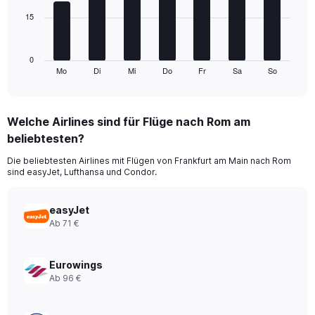
0
15
The
to
chart
180.
has
1
0
Mo
Di
Mi
Do
Fr
Sa
So
X
End
of
axis
interactive
displaying
chart
categories.
Welche Airlines sind für Flüge nach Rom am
Range:
beliebtesten?
7
categories.
Die beliebtesten Airlines mit Flügen von Frankfurt am Main nach Rom
The
sind easyJet, Lufthansa und Condor.
chart
has
1
easyJet
Y
Ab 71 €
axis
displaying
values.
Eurowings
Range:
Ab 96 €
0
to
45.