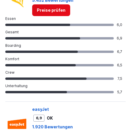
5.452 Bewertungen
Preise prüfen
Essen
6,0
Gesamt
6,9
Boarding
6,7
Komfort
6,5
Crew
7,5
Unterhaltung
5,7
easyJet
OK
6,9
1.920 Bewertungen