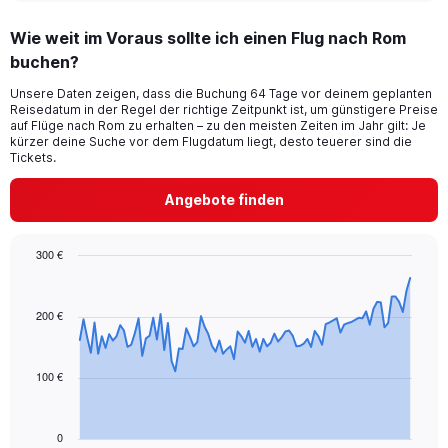
axis
chart
displaying
Wie weit im Voraus sollte ich einen Flug nach Rom
categories.
Range:
buchen?
14
Unsere Daten zeigen, dass die Buchung 64 Tage vor deinem geplanten
categories.
Reisedatum in der Regel der richtige Zeitpunkt ist, um günstigere Preise
The
auf Flüge nach Rom zu erhalten – zu den meisten Zeiten im Jahr gilt: Je
chart
kürzer deine Suche vor dem Flugdatum liegt, desto teuerer sind die
has
Tickets.
1
Y
Angebote finden
axis
displaying
values.
300 €
Range:
Chart
Chart
5
graphic.
with
to
91
200 €
25.
data
points.
100 €
The
chart
has
1
0