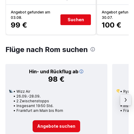
Angebot gefunden am
Angebot gefunde
03.08.
30.07.
Suchen
99 €
100 €
Flüge nach Rom suchen
Hin- und Rückflug ab
98 €
Wizz Air
Ryana
26.09.-28.09.
11.08.
2 Zwischenstopps
1 Zwi
Insgesamt 19:50 Std.
Insge
Frankfurt am Main bis Rom
Frank
Angebote suchen