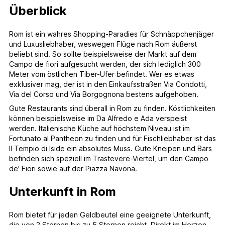
Überblick
Rom ist ein wahres Shopping-Paradies für Schnäppchenjäger
und Luxusliebhaber, weswegen Flüge nach Rom äußerst
beliebt sind. So sollte beispielsweise der Markt auf dem
Campo de fiori aufgesucht werden, der sich lediglich 300
Meter vom östlichen Tiber-Ufer befindet. Wer es etwas
exklusiver mag, der ist in den Einkaufsstraßen Via Condotti,
Via del Corso und Via Borgognona bestens aufgehoben.
Gute Restaurants sind überall in Rom zu finden. Köstlichkeiten
können beispielsweise im Da Alfredo e Ada verspeist
werden. Italienische Küche auf höchstem Niveau ist im
Fortunato al Pantheon zu finden und für Fischliebhaber ist das
Il Tempio di Iside ein absolutes Muss. Gute Kneipen und Bars
befinden sich speziell im Trastevere-Viertel, um den Campo
de' Fiori sowie auf der Piazza Navona.
Unterkunft in Rom
Rom bietet für jeden Geldbeutel eine geeignete Unterkunft,
die von 2 Sternen bis zu 5 Sternen reicht. Direkt im Herzen