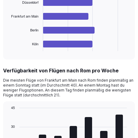
Düsseldorf
with
4
bars.
Frankfurt am Main
The
Berlin
chart
has
1
Köln
X
End
of
axis
interactive
displaying
chart
categories.
Verfügbarkeit von Flügen nach Rom pro Woche
Range:
4
Die meisten Flüge von Frankfurt am Main nach Rom finden planmäßig an
categories.
einem Sonntag statt (im Durchschnitt 40). An einem Montag hast du
The
weniger Flugoptionen. An diesem Tag finden planmäßig die wenigsten
chart
Flüge statt (durchschnittlich 21).
has
1
45
Y
Bar
Chart
axis
graphic.
chart
with
displaying
30
7
values.
bars.
Range: