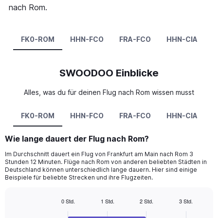
nach Rom.
FK0-ROM
HHN-FCO
FRA-FCO
HHN-CIA
SWOODOO Einblicke
Alles, was du für deinen Flug nach Rom wissen musst
FK0-ROM
HHN-FCO
FRA-FCO
HHN-CIA
Wie lange dauert der Flug nach Rom?
Im Durchschnitt dauert ein Flug von Frankfurt am Main nach Rom 3
Stunden 12 Minuten. Flüge nach Rom von anderen beliebten Städten in
Deutschland können unterschiedlich lange dauern. Hier sind einige
Beispiele für beliebte Strecken und ihre Flugzeiten.
0 Std.
1 Std.
2 Std.
3 Std.
Bar
Chart
graphic.
chart