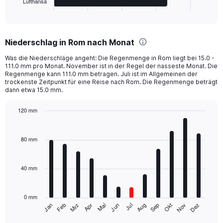
Lufthansa
X
End
of
axis
interactive
displaying
chart
categories.
Niederschlag in Rom nach Monat
Range:
5
Was die Niederschläge angeht: Die Regenmenge in Rom liegt bei 15.0 -
categories.
111.0 mm pro Monat. November ist in der Regel der nasseste Monat. Die
The
Regenmenge kann 111.0 mm betragen. Juli ist im Allgemeinen der
chart
trockenste Zeitpunkt für eine Reise nach Rom. Die Regenmenge beträgt
dann etwa 15.0 mm.
has
1
Y
120 mm
axis
Bar
Chart
displaying
graphic.
chart
with
values.
80 mm
12
Range:
bars.
0
to
40 mm
The
200.
chart
has
0 mm
1
Mrz
Jun
Sep
Dez
Jan
Apr
Jul
Okt
Feb
Mai
Aug
Nov
X
End
of
axis
interactive