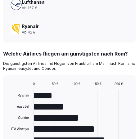
Lufthansa
Ab 157 €
Ryanair
Ab 42 €
Welche Airlines fliegen am günstigsten nach Rom?
Die günstigsten Airlines mit Flügen von Frankfurt am Main nach Rom sind
Ryanair, easyJet und Condor.
0
50 €
100 €
150 €
200 €
Bar
Chart
graphic.
chart
Ryanair
with
5
easyJet
bars.
Condor
The
chart
ITA Airways
has
1