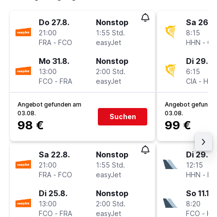
Do 27.8.
Nonstop
Sa 26.9
21:00
1:55 Std.
8:15
FRA
-
FCO
easyJet
HHN
-
CI
Mo 31.8.
Nonstop
Di 29.9.
13:00
2:00 Std.
6:15
FCO
-
FRA
easyJet
CIA
-
HH
Angebot gefunden am
Angebot gefunde
03.08.
03.08.
Suchen
98 €
99 €
Sa 22.8.
Nonstop
Di 29.9.
21:00
1:55 Std.
12:15
FRA
-
FCO
easyJet
HHN
-
FC
Di 25.8.
Nonstop
So 11.10.
13:00
2:00 Std.
8:20
FCO
-
FRA
easyJet
FCO
-
HH