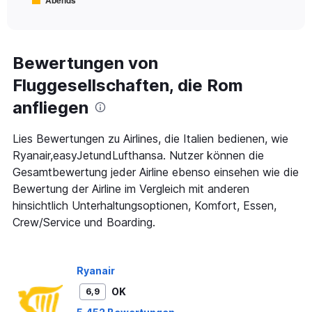
1
End
of
X
interactive
axis
chart
displaying
Alle
Bewertungen von
Zeiten
Fluggesellschaften, die Rom
sind
Abflugzeiten..
anfliegen
Range:
7
categories.
Lies Bewertungen zu Airlines, die Italien bedienen, wie
The
Ryanair,easyJetundLufthansa. Nutzer können die
chart
Gesamtbewertung jeder Airline ebenso einsehen wie die
has
Bewertung der Airline im Vergleich mit anderen
1
Y
hinsichtlich Unterhaltungsoptionen, Komfort, Essen,
axis
Crew/Service und Boarding.
displaying
values.
Range:
0
Ryanair
to
OK
6,9
240.