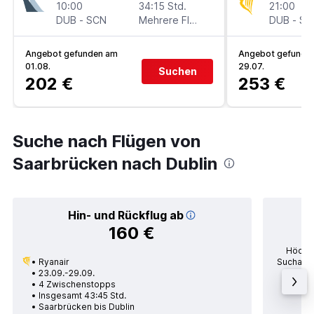
10:00
34:15 Std.
21:00
DUB
-
SCN
Mehrere Fluglinien
DUB
-
SC
Angebot gefunden am
Angebot gefunde
01.08.
29.07.
Suchen
202 €
253 €
Suche nach Flügen von
Saarbrücken nach Dublin
Hin- und Rückflug ab
160 €
Höchst
Ryanair
Suchanfr
23.09.-29.09.
po
4 Zwischenstopps
Durc
Insgesamt 43:45 Std.
Saarbrücken bis Dublin