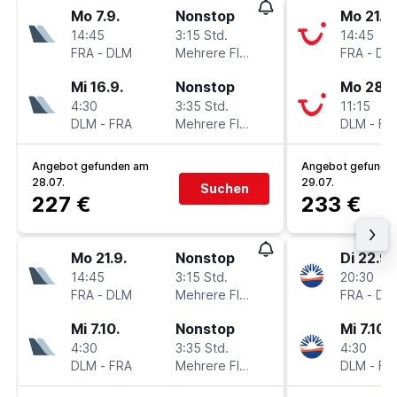
Mo 7.9.
Nonstop
Mo 21.9.
14:45
3:15 Std.
14:45
FRA
-
DLM
Mehrere Fluglinien
FRA
-
DL
Mi 16.9.
Nonstop
Mo 28.9
4:30
3:35 Std.
11:15
DLM
-
FRA
Mehrere Fluglinien
DLM
-
FR
Angebot gefunden am
Angebot gefunde
28.07.
29.07.
Suchen
227 €
233 €
Mo 21.9.
Nonstop
Di 22.9.
14:45
3:15 Std.
20:30
FRA
-
DLM
Mehrere Fluglinien
FRA
-
DL
Mi 7.10.
Nonstop
Mi 7.10.
4:30
3:35 Std.
4:30
DLM
-
FRA
Mehrere Fluglinien
DLM
-
FR