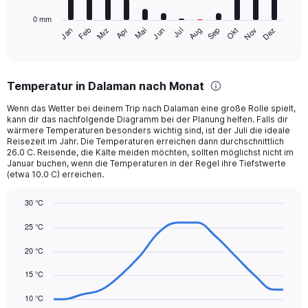
has
0 mm
1
Mrz
Jun
Sep
Dez
Jan
Apr
Jul
Okt
Feb
Mai
Aug
Nov
X
End
of
axis
interactive
displaying
chart
categories.
Temperatur in Dalaman nach Monat
Range:
12
Wenn das Wetter bei deinem Trip nach Dalaman eine große Rolle spielt,
categories.
kann dir das nachfolgende Diagramm bei der Planung helfen. Falls dir
The
wärmere Temperaturen besonders wichtig sind, ist der Juli die ideale
chart
Reisezeit im Jahr. Die Temperaturen erreichen dann durchschnittlich
26.0 C. Reisende, die Kälte meiden möchten, sollten möglichst nicht im
has
Januar buchen, wenn die Temperaturen in der Regel ihre Tiefstwerte
1
(etwa 10.0 C) erreichen.
Y
axis
30 °C
displaying
Line
values.
Chart
25 °C
graphic.
chart
Range:
with
0
20 °C
14
to
data
300.
points.
15 °C
10 °C
The