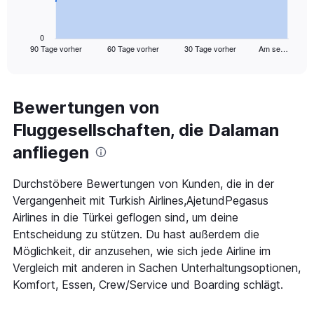
chart
has
1
0
90 Tage vorher
60 Tage vorher
30 Tage vorher
Am se…
X
End
of
axis
interactive
displaying
chart
categories.
Range:
Bewertungen von
91
Fluggesellschaften, die Dalaman
categories.
The
anfliegen
chart
has
1
Durchstöbere Bewertungen von Kunden, die in der
Y
Vergangenheit mit Turkish Airlines,AjetundPegasus
axis
Airlines in die Türkei geflogen sind, um deine
displaying
Entscheidung zu stützen. Du hast außerdem die
values.
Range:
Möglichkeit, dir anzusehen, wie sich jede Airline im
0
Vergleich mit anderen in Sachen Unterhaltungsoptionen,
to
Komfort, Essen, Crew/Service und Boarding schlägt.
600.