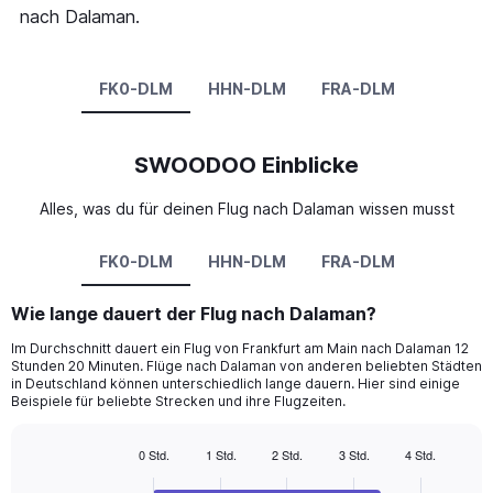
nach Dalaman.
FK0-DLM
HHN-DLM
FRA-DLM
SWOODOO Einblicke
Alles, was du für deinen Flug nach Dalaman wissen musst
FK0-DLM
HHN-DLM
FRA-DLM
Wie lange dauert der Flug nach Dalaman?
Im Durchschnitt dauert ein Flug von Frankfurt am Main nach Dalaman 12
Stunden 20 Minuten. Flüge nach Dalaman von anderen beliebten Städten
in Deutschland können unterschiedlich lange dauern. Hier sind einige
Beispiele für beliebte Strecken und ihre Flugzeiten.
0 Std.
1 Std.
2 Std.
3 Std.
4 Std.
Bar
Chart
graphic.
chart