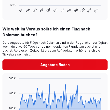
chart
5 °C
has
Mrz
Jun
Sep
Dez
Jan
Apr
Jul
Okt
Feb
Mai
Aug
Nov
1
End
of
X
interactive
axis
chart
displaying
Wie weit im Voraus sollte ich einen Flug nach
categories.
Range:
Dalaman buchen?
14
Gute Angebote für Flüge nach Dalaman sind in der Regel eher verfügbar,
categories.
wenn du etwa 90 Tage vor deinem geplanten Flugdatum suchst und
The
buchst. Ab diesem Zeitpunkt bis zum Abflugdatum erhöhen sich die
chart
Ticketpreise meist.
has
1
Angebote finden
Y
axis
displaying
600 €
values.
Chart
Chart
Range:
graphic.
with
5
91
400 €
to
data
30.
points.
200 €
The