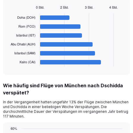
Y
0 Std.
2 Std.
3 Std.
4 Std.
axis
Bar
Chart
displaying
graphic.
chart
Doha (DOH)
with
values.
6
Rom (FCO)
Range:
bars.
0
Istanbul (IST)
to
The
Abu Dhabi (AUH)
750.
chart
has
Istanbul (SAW)
1
Kairo (CAI)
X
End
of
axis
interactive
displaying
chart
categories.
Wie häufig sind Flüge von München nach Dschidda
Range:
verspätet?
6
categories.
In der Vergangenheit hatten ungefähr 13% der Flüge zwischen München
The
und Dschidda in einer beliebigen Woche Verspätungen. Die
chart
durchschnittliche Dauer der Verspätungen im vergangenen Jahr betrug
has
117 Minuten.
1
Y
60%
axis