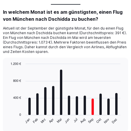
In welchem Monat ist es am günstigsten, einen Flug
von München nach Dschidda zu buchen?
Aktuell ist der September der günstigste Monat, für den du einen Flug
von München nach Dschidda buchen kannst (Durchschnittspreis: 391 €).
Ein Flug von München nach Dschidda im Mai wird am teuersten
(Durchschnittspreis: 1.073 €). Mehrere Faktoren beeinflussen den Preis
eines Flugs. Daher kannst durch den Vergleich von Airlines, Abflughäfen
und Zeiten Kosten sparen.
1.200 €
Bar
Chart
graphic.
chart
with
800 €
12
bars.
400 €
The
chart
has
0
1
Mrz
Jun
Sep
Dez
Jan
Apr
Jul
Okt
Feb
Mai
Aug
Nov
X
End
of
axis
interactive