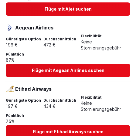
Flüge von Nürnberg nach Riad
Flüge mit Ajet suchen
Flüge von Hannover nach Riad
Flüge von München nach Taif
Aegean Airlines
Flüge von München nach Gassim
Flexibilität
Günstigste Option
Durchschnittlich
Keine
196 €
472 €
Stornierungsgebühr
Pünktlich
87%
Flüge mit Aegean Airlines suchen
Etihad Airways
Flexibilität
Günstigste Option
Durchschnittlich
Keine
197 €
434 €
Stornierungsgebühr
Pünktlich
75%
Flüge mit Etihad Airways suchen