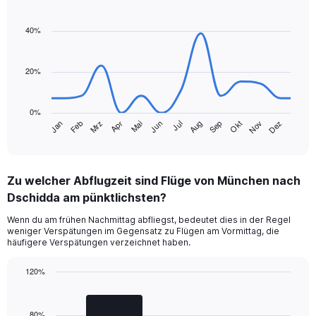
Line
Chart
displaying
graphic.
chart
values.
with
40%
Range:
14
data
0
points.
to
20%
240.
The
chart
0%
has
Jan
Feb
Mrz
Apr
Mai
Jun
Jul
Aug
Sep
Okt
Nov
Dez
1
End
of
X
interactive
axis
chart
displaying
Zu welcher Abflugzeit sind Flüge von München nach
categories.
Range:
Dschidda am pünktlichsten?
14
Wenn du am frühen Nachmittag abfliegst, bedeutet dies in der Regel
categories.
weniger Verspätungen im Gegensatz zu Flügen am Vormittag, die
The
häufigere Verspätungen verzeichnet haben.
chart
has
120%
1
Bar
Y
Chart
graphic.
chart
axis
with
80%