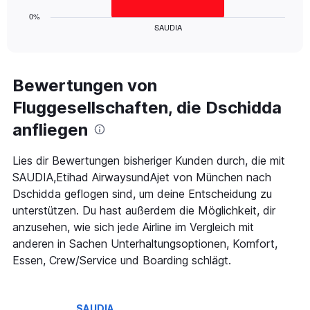
has
1
0%
SAUDIA
X
End
of
axis
interactive
displaying
chart
categories.
Range:
Bewertungen von
1
Fluggesellschaften, die Dschidda
categories.
The
anfliegen
chart
has
1
Lies dir Bewertungen bisheriger Kunden durch, die mit
Y
SAUDIA,Etihad AirwaysundAjet von München nach
axis
Dschidda geflogen sind, um deine Entscheidung zu
displaying
unterstützen. Du hast außerdem die Möglichkeit, dir
values.
Range:
anzusehen, wie sich jede Airline im Vergleich mit
0
anderen in Sachen Unterhaltungsoptionen, Komfort,
to
Essen, Crew/Service und Boarding schlägt.
12.
SAUDIA