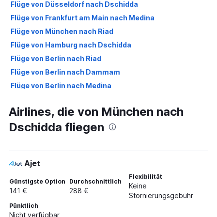
Flüge von Düsseldorf nach Dschidda
Flüge von Frankfurt am Main nach Medina
Flüge von München nach Riad
Flüge von Hamburg nach Dschidda
Flüge von Berlin nach Riad
Flüge von Berlin nach Dammam
Flüge von Berlin nach Medina
Flüge von Frankfurt am Main nach Dammam
Airlines, die von München nach
Flüge von Düsseldorf nach Riad
Dschidda fliegen
Flüge von Düsseldorf nach Medina
Flüge von Stuttgart nach Riad
Flüge von Stuttgart nach Medina
Ajet
Flüge von Köln nach Medina
Flexibilität
Flüge von Hamburg nach Medina
Günstigste Option
Durchschnittlich
Keine
141 €
288 €
Flüge von Hamburg nach Riad
Stornierungsgebühr
Pünktlich
Flüge von Frankfurt am Main nach Gassim
Nicht verfügbar