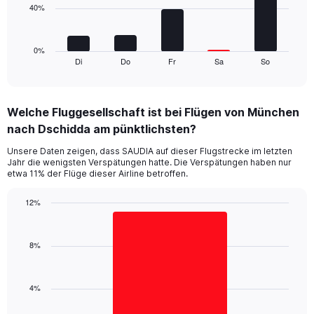
40%
to
The
120.
chart
has
1
0%
Di
Do
Fr
Sa
So
X
End
of
axis
interactive
displaying
chart
categories.
Welche Fluggesellschaft ist bei Flügen von München
Range:
nach Dschidda am pünktlichsten?
5
categories.
Unsere Daten zeigen, dass SAUDIA auf dieser Flugstrecke im letzten
The
Jahr die wenigsten Verspätungen hatte. Die Verspätungen haben nur
chart
etwa 11% der Flüge dieser Airline betroffen.
has
1
12%
Y
Bar
Chart
axis
graphic.
chart
displaying
with
8%
values.
1
Range:
bar.
0
4%
to
The
120.
chart