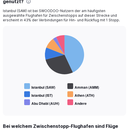
genutzt?
Istanbul (SAW) ist bei SWOODOO-Nutzern der am häufigsten
ausgewählte Flughafen für Zwischenstopps auf dieser Strecke und
erscheint in 43% der Verbindungen für Hin- und Rückflug mit 1 Stopp.
Pie
Chart
graphic.
chart
with
6
slices.
Istanbul (SAW)
Amman (AMM)
Istanbul (IST)
Athen (ATH)
Abu Dhabi (AUH)
Andere
End
of
interactive
chart
Bei welchem Zwischenstopp-Flughafen sind Flüge