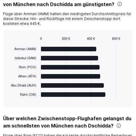
von München nach Dschidda am günstigsten?
Flüge über Amman (AMM) hatten den niedrigsten Durchschnittspreis für
diese Strecke: Hin- und Rückflüge mit einem Zwischenstopp dort
kosteten etwa 445 €.
0
200 €
400 €
600 €
Bar
Chart
graphic.
chart
Amman (AMM)
with
6
Istanbul (SAW)
bars.
Rom (FCO)
The
Athen (ATH)
chart
has
Abu Dhabi (AUH)
1
Kairo (CAI)
X
End
of
axis
interactive
displaying
chart
categories.
Über welchen Zwischenstopp-Flughafen gelangst du
Range:
am schnellsten von München nach Dschidda?
6
categories.
Flüge über Rom (FCO) haben die kürzeste durchschnittliche Reisedauer