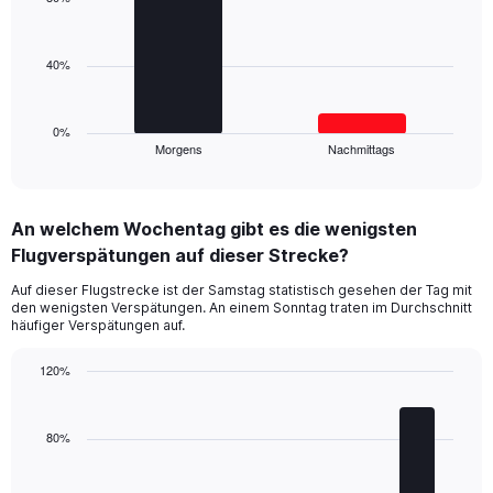
displaying
2
values.
bars.
Range:
0
40%
The
to
chart
60.
has
1
0%
Morgens
Nachmittags
X
End
of
axis
interactive
displaying
chart
categories.
An welchem Wochentag gibt es die wenigsten
Range:
Flugverspätungen auf dieser Strecke?
2
categories.
Auf dieser Flugstrecke ist der Samstag statistisch gesehen der Tag mit
The
den wenigsten Verspätungen. An einem Sonntag traten im Durchschnitt
chart
häufiger Verspätungen auf.
has
1
120%
Y
Bar
Chart
axis
graphic.
chart
displaying
with
80%
values.
5
Range:
bars.
0