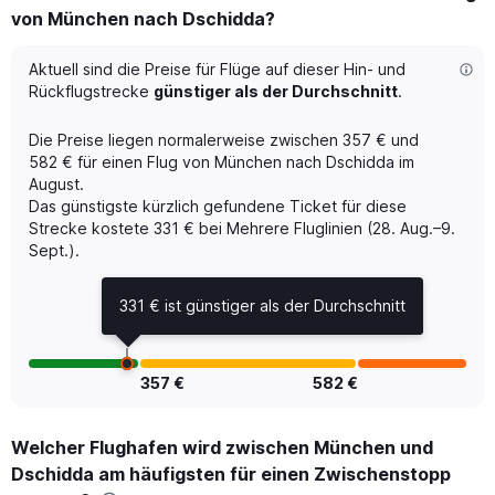
von München nach Dschidda?
6
categories.
The
Aktuell sind die Preise für Flüge auf dieser Hin- und
chart
Rückflugstrecke
günstiger als der Durchschnitt
.
has
1
Die Preise liegen normalerweise zwischen 357 € und
Y
582 € für einen Flug von München nach Dschidda im
axis
August.
displaying
Das günstigste kürzlich gefundene Ticket für diese
Number
of
Strecke kostete 331 € bei Mehrere Fluglinien (28. Aug.–9.
flights.
Sept.).
Range:
0
331 € ist günstiger als der Durchschnitt
to
2.4.
357 €
582 €
Welcher Flughafen wird zwischen München und
Dschidda am häufigsten für einen Zwischenstopp