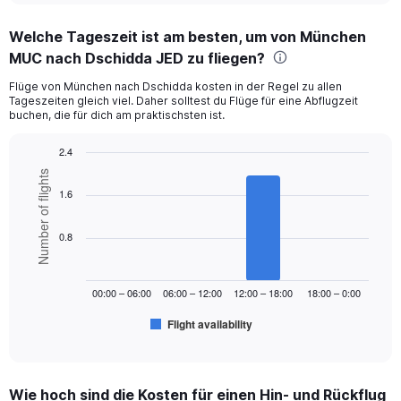
displaying
chart
categories.
Welche Tageszeit ist am besten, um von München
Range:
MUC nach Dschidda JED zu fliegen?
12
categories.
Flüge von München nach Dschidda kosten in der Regel zu allen
The
Tageszeiten gleich viel. Daher solltest du Flüge für eine Abflugzeit
chart
buchen, die für dich am praktischsten ist.
has
1
2.4
Y
Bar
Chart
axis
Number of flights
graphic.
chart
displaying
1.6
with
values.
6
Range:
bars.
0.8
0
to
The
1200.
chart
00:00 – 06:00
06:00 – 12:00
12:00 – 18:00
18:00 – 0:00
has
1
Flight availability
X
End
of
axis
interactive
displaying
chart
categories.
Wie hoch sind die Kosten für einen Hin- und Rückflug
Range: