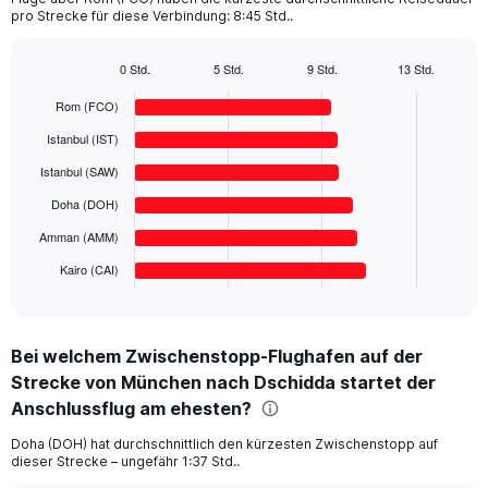
The
pro Strecke für diese Verbindung: 8:45 Std..
chart
has
1
0 Std.
5 Std.
9 Std.
13 Std.
Bar
Y
Chart
graphic.
chart
Rom (FCO)
axis
with
displaying
6
Istanbul (IST)
values.
bars.
Range:
Istanbul (SAW)
0
The
Doha (DOH)
to
chart
600.
has
Amman (AMM)
1
Kairo (CAI)
X
End
of
axis
interactive
displaying
chart
categories.
Bei welchem Zwischenstopp-Flughafen auf der
Range:
Strecke von München nach Dschidda startet der
6
categories.
Anschlussflug am ehesten?
The
chart
Doha (DOH) hat durchschnittlich den kürzesten Zwischenstopp auf
dieser Strecke – ungefähr 1:37 Std..
has
1