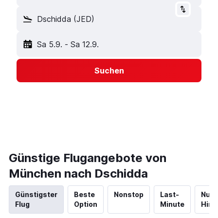
Dschidda (JED)
Sa 5.9.
-
Sa 12.9.
Suchen
Günstige Flugangebote von
München nach Dschidda
Günstigster
Beste
Nonstop
Last-
Nur
Flug
Option
Minute
Hinf