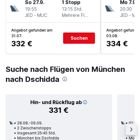
So 27.9.
1 Stopp
Mo 7.9.
19:55
13:15 Std.
20:30
JED
-
MUC
Mehrere Fluglinien
JED
-
MU
Angebot gefunden am
Angebot gefunde
31.07.
03.08.
Suchen
332 €
334 €
Suche nach Flügen von München
nach Dschidda
Hin- und Rückflug ab
331 €
28.08.-09.09.
01.12.
2 Zwischenstopps
1 Zwi
Insgesamt 25:45 Std.
Insge
München bis Dschidda
Münch