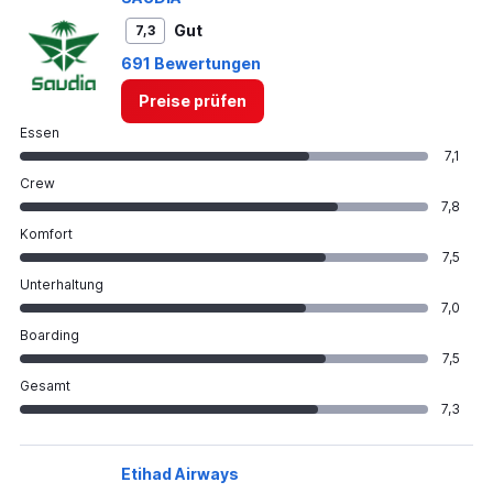
Gut
7,3
691 Bewertungen
Preise prüfen
Essen
7,1
Crew
7,8
Komfort
7,5
Unterhaltung
7,0
Boarding
7,5
Gesamt
7,3
Etihad Airways