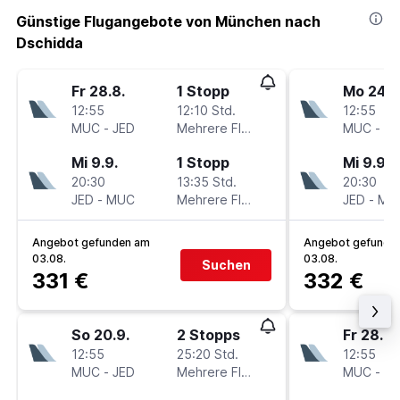
Günstige Flugangebote von München nach
Dschidda
Fr 28.8.
1 Stopp
Mo 24.8
12:55
12:10 Std.
12:55
MUC
-
JED
Mehrere Fluglinien
MUC
-
JE
Mi 9.9.
1 Stopp
Mi 9.9.
20:30
13:35 Std.
20:30
JED
-
MUC
Mehrere Fluglinien
JED
-
MU
Angebot gefunden am
Angebot gefunde
03.08.
03.08.
Suchen
331 €
332 €
So 20.9.
2 Stopps
Fr 28.8.
12:55
25:20 Std.
12:55
MUC
-
JED
Mehrere Fluglinien
MUC
-
JE