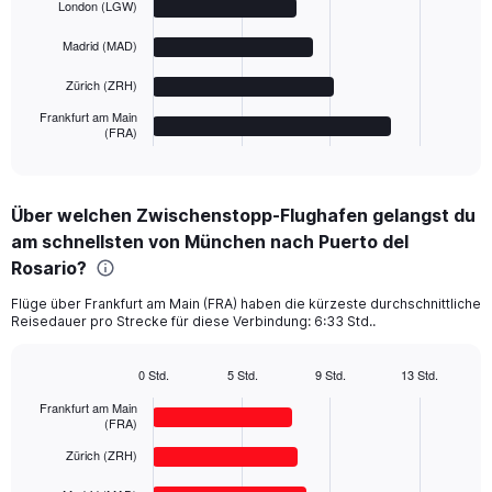
London (LGW)
bars.
Madrid (MAD)
The
chart
Zürich (ZRH)
has
1
Frankfurt am Main
(FRA)
X
End
of
axis
interactive
displaying
chart
categories.
Über welchen Zwischenstopp-Flughafen gelangst du
Range:
am schnellsten von München nach Puerto del
5
categories.
Rosario?
The
chart
Flüge über Frankfurt am Main (FRA) haben die kürzeste durchschnittliche
Reisedauer pro Strecke für diese Verbindung: 6:33 Std..
has
1
Y
0 Std.
5 Std.
9 Std.
13 Std.
axis
Bar
Chart
displaying
graphic.
Frankfurt am Main
chart
(FRA)
with
values.
5
Range:
Zürich (ZRH)
bars.
0