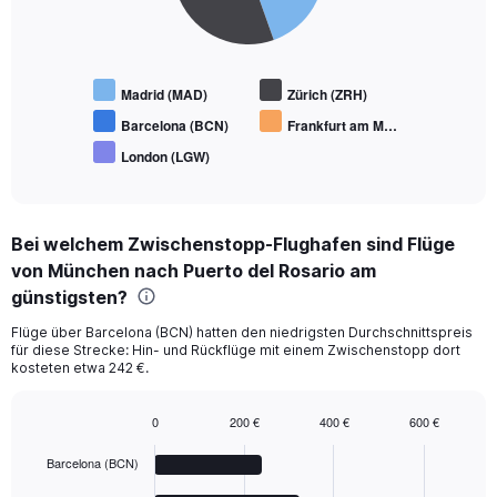
Madrid (MAD)
Zürich (ZRH)
Barcelona (BCN)
Frankfurt am M…
London (LGW)
End
of
interactive
chart
Bei welchem Zwischenstopp-Flughafen sind Flüge
von München nach Puerto del Rosario am
günstigsten?
Flüge über Barcelona (BCN) hatten den niedrigsten Durchschnittspreis
für diese Strecke: Hin- und Rückflüge mit einem Zwischenstopp dort
kosteten etwa 242 €.
0
200 €
400 €
600 €
Bar
Chart
graphic.
chart
Barcelona (BCN)
with
5