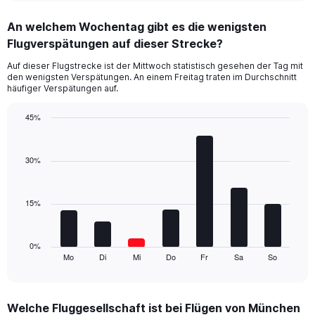
displaying
chart
categories.
An welchem Wochentag gibt es die wenigsten
Range:
Flugverspätungen auf dieser Strecke?
2
categories.
Auf dieser Flugstrecke ist der Mittwoch statistisch gesehen der Tag mit
The
den wenigsten Verspätungen. An einem Freitag traten im Durchschnitt
chart
häufiger Verspätungen auf.
has
1
45%
Y
Bar
Chart
axis
graphic.
chart
displaying
with
30%
values.
7
Range:
bars.
0
15%
to
The
18.
chart
has
1
0%
Mo
Di
Mi
Do
Fr
Sa
So
X
End
of
axis
interactive
displaying
chart
categories.
Welche Fluggesellschaft ist bei Flügen von München
Range: