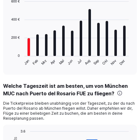
600 €
Bar
Chart
graphic.
chart
with
400 €
12
bars.
200 €
The
chart
has
0
1
Mrz
Jun
Sep
Dez
Jan
Apr
Jul
Okt
Feb
Mai
Aug
Nov
X
End
of
axis
interactive
displaying
chart
categories.
Welche Tageszeit ist am besten, um von München
Range:
MUC nach Puerto del Rosario FUE zu fliegen?
12
categories.
Die Ticketpreise bleiben unabhängig von der Tageszeit, zu der du nach
The
Puerto del Rosario ab München fliegen willst. Daher empfehlen wir dir,
chart
Flüge zu einer beliebigen Zeit zu buchen, die am besten in deine
has
Reiseplanung passen.
1
Y
3.6
axis
Bar
Chart