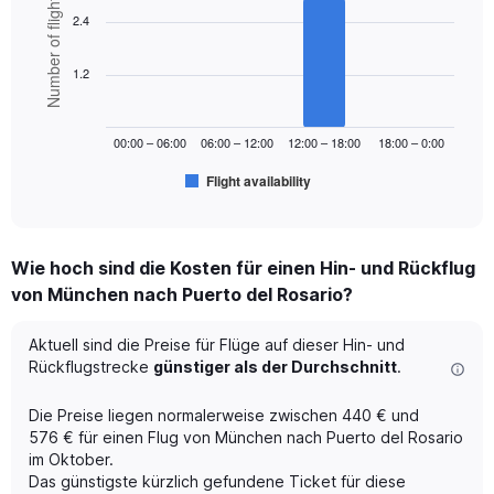
Number of flights
displaying
graphic.
chart
2.4
values.
with
Range:
6
bars.
0
1.2
to
The
600.
chart
00:00 – 06:00
06:00 – 12:00
12:00 – 18:00
18:00 – 0:00
has
1
Flight availability
X
End
of
axis
interactive
displaying
chart
categories.
Wie hoch sind die Kosten für einen Hin- und Rückflug
Range:
von München nach Puerto del Rosario?
6
categories.
The
Aktuell sind die Preise für Flüge auf dieser Hin- und
chart
Rückflugstrecke
günstiger als der Durchschnitt
.
has
1
Die Preise liegen normalerweise zwischen 440 € und
Y
576 € für einen Flug von München nach Puerto del Rosario
axis
im Oktober.
displaying
Das günstigste kürzlich gefundene Ticket für diese
Number