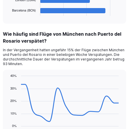
has
1
Barcelona (BCN)
X
End
of
axis
interactive
displaying
chart
categories.
Wie häufig sind Flüge von München nach Puerto del
Range:
Rosario verspätet?
5
categories.
In der Vergangenheit hatten ungefähr 15% der Flüge zwischen München
The
und Puerto del Rosario in einer beliebigen Woche Verspätungen. Die
chart
durchschnittliche Dauer der Verspätungen im vergangenen Jahr betrug
has
93 Minuten.
1
Y
40%
axis
Line
Chart
displaying
graphic.
chart
30%
values.
with
Range:
14
data
20%
0
points.
to
300.
10%
The
chart
0%
has