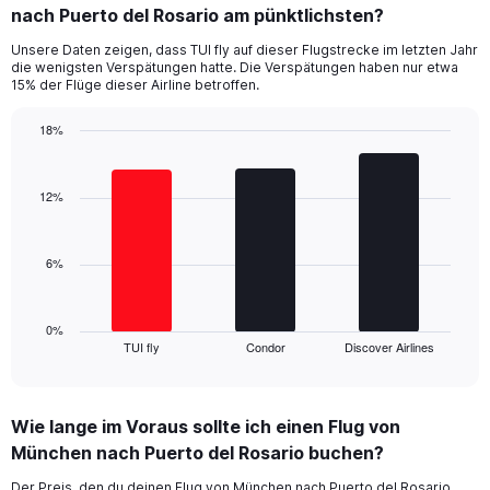
nach Puerto del Rosario am pünktlichsten?
7
categories.
Unsere Daten zeigen, dass TUI fly auf dieser Flugstrecke im letzten Jahr
The
die wenigsten Verspätungen hatte. Die Verspätungen haben nur etwa
chart
15% der Flüge dieser Airline betroffen.
has
1
18%
Y
Bar
Chart
axis
graphic.
chart
displaying
with
12%
values.
3
Range:
bars.
0
6%
to
The
45.
chart
has
1
0%
TUI fly
Condor
Discover Airlines
X
End
of
axis
interactive
displaying
chart
categories.
Wie lange im Voraus sollte ich einen Flug von
Range:
München nach Puerto del Rosario buchen?
3
categories.
Der Preis, den du deinen Flug von München nach Puerto del Rosario