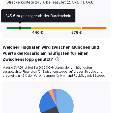
of
Strecke kostete 245 € bei easyJet (2. Okt.–11. Okt.).
flights.
Range:
245 € ist günstiger als der Durchschnitt
0
to
3.6.
440 €
576 €
Welcher Flughafen wird zwischen München und
Puerto del Rosario am häufigsten für einen
Zwischenstopp genutzt?
Madrid (MAD) ist bei SWOODOO-Nutzern der am häufigsten
ausgewählte Flughafen für Zwischenstopps auf dieser Strecke und
erscheint in 45% der Verbindungen für Hin- und Rückflug mit 1 Stopp.
Pie
Chart
graphic.
chart
with
5
slices.