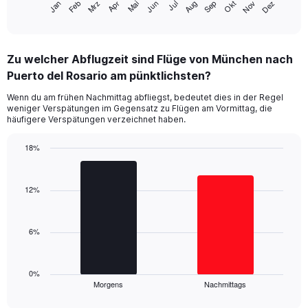
Jan
Feb
Mrz
Apr
Mai
Jun
Jul
Aug
Sep
Okt
Nov
Dez
1
End
of
X
interactive
axis
chart
displaying
Zu welcher Abflugzeit sind Flüge von München nach
categories.
Range:
Puerto del Rosario am pünktlichsten?
14
Wenn du am frühen Nachmittag abfliegst, bedeutet dies in der Regel
categories.
weniger Verspätungen im Gegensatz zu Flügen am Vormittag, die
The
häufigere Verspätungen verzeichnet haben.
chart
has
18%
1
Bar
Y
Chart
graphic.
chart
axis
with
12%
displaying
2
values.
bars.
Range:
0
6%
The
to
chart
40.
has
1
0%
Morgens
Nachmittags
X
End
of
axis
interactive