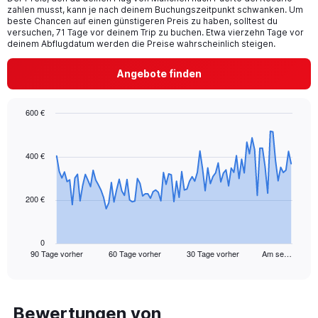
The
zahlen musst, kann je nach deinem Buchungszeitpunkt schwanken. Um
chart
beste Chancen auf einen günstigeren Preis zu haben, solltest du
has
versuchen, 71 Tage vor deinem Trip zu buchen. Etwa vierzehn Tage vor
1
deinem Abflugdatum werden die Preise wahrscheinlich steigen.
Y
axis
Angebote finden
displaying
values.
Range:
600 €
0
Chart
Chart
to
graphic.
with
18.
91
400 €
data
points.
200 €
The
chart
has
1
0
90 Tage vorher
60 Tage vorher
30 Tage vorher
Am se…
X
End
of
axis
interactive
displaying
chart
categories.
Range:
Bewertungen von