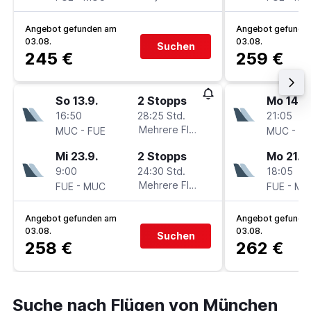
Angebot gefunden am
Angebot gefunde
03.08.
03.08.
Suchen
245 €
259 €
So 13.9.
2 Stopps
Mo 14.9
16:50
28:25 Std.
21:05
-
Mehrere Fluglinien
-
MUC
FUE
MUC
FU
Mi 23.9.
2 Stopps
Mo 21.9.
9:00
24:30 Std.
18:05
-
Mehrere Fluglinien
-
FUE
MUC
FUE
MU
Angebot gefunden am
Angebot gefunde
03.08.
03.08.
Suchen
258 €
262 €
Suche nach Flügen von München