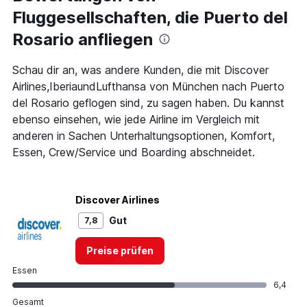
91
Fluggesellschaften, die Puerto del
categories.
The
Rosario anfliegen
chart
has
1
Schau dir an, was andere Kunden, die mit Discover
Y
Airlines,IberiaundLufthansa von München nach Puerto
axis
del Rosario geflogen sind, zu sagen haben. Du kannst
displaying
ebenso einsehen, wie jede Airline im Vergleich mit
values.
Range:
anderen in Sachen Unterhaltungsoptionen, Komfort,
0
Essen, Crew/Service und Boarding abschneidet.
to
600.
Discover Airlines
Gut
7,8
Preise prüfen
Essen
6,4
Gesamt