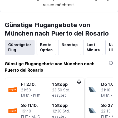
reisen möchtest.
Günstige Flugangebote von
München nach Puerto del Rosario
Günstigster
Beste
Nonstop
Last-
Nur
Flug
Option
Minute
Hinf
Günstige Flugangebote von München nach
Puerto del Rosario
Fr 2.10.
1 Stopp
Do 17.9.
21:50
23:50 Std.
21:10
-
easyJet
-
MUC
FUE
MUC
FU
So 11.10.
1 Stopp
So 27.9.
19:40
12:30 Std.
22:15
-
easyJet
-
FUE
MUC
FUE
MU