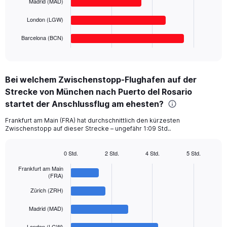
to
Madrid (MAD)
The
600.
chart
London (LGW)
has
1
Barcelona (BCN)
X
End
of
axis
interactive
displaying
chart
categories.
Bei welchem Zwischenstopp-Flughafen auf der
Range:
Strecke von München nach Puerto del Rosario
5
categories.
startet der Anschlussflug am ehesten?
The
chart
Frankfurt am Main (FRA) hat durchschnittlich den kürzesten
Zwischenstopp auf dieser Strecke – ungefähr 1:09 Std..
has
1
Y
0 Std.
2 Std.
4 Std.
5 Std.
axis
Bar
Chart
displaying
graphic.
Frankfurt am Main
chart
(FRA)
with
values.
5
Range:
Zürich (ZRH)
bars.
0
to
Madrid (MAD)
The
750.
chart
London (LGW)