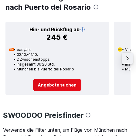
nach Puerto del Rosario
Hin- und Rückflug ab
245 €
easyJet
Vueli
02.10.-11.10.
12.09.
2 Zwischenstopps
1 Zwi
Insgesamt 36:20 Std.
Insges
München bis Puerto del Rosario
Münch
Angebote suchen
SWOODOO Preisfinder
Verwende die Filter unten, um Flüge von München nach